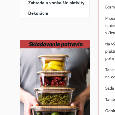
Záhrada a vonkajšie aktivity
Bormi
Dekorácie
Pripr
tanie
v čie
Na vý
prakt
poškr
Tanie
najje
Sada 
Tanie
Odoln