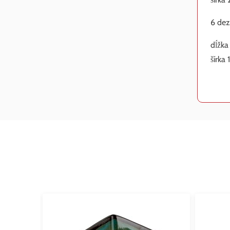
6 dez
dĺžka
šírka 