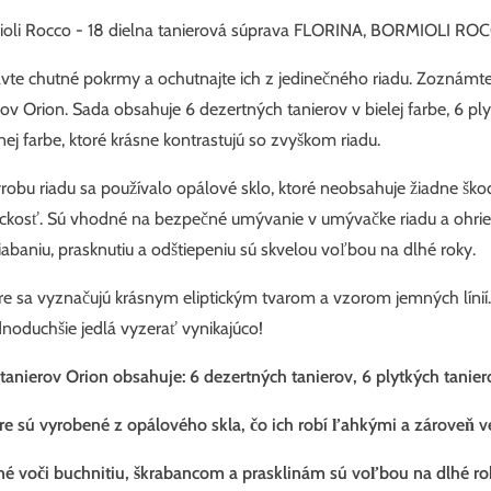
oli Rocco - 18 dielna tanierová súprava FLORINA, BORMIOLI ROC
avte chutné pokrmy a ochutnajte ich z jedinečného riadu. Zoznámt
rov Orion. Sada obsahuje 6 dezertných tanierov v bielej farbe, 6 ply
rnej farbe, ktoré krásne kontrastujú so zvyškom riadu.
robu riadu sa používalo opálové sklo, ktoré neobsahuje žiadne škod
ickosť. Sú vhodné na bezpečné umývanie v umývačke riadu a ohrieva
iabaniu, prasknutiu a odštiepeniu sú skvelou voľbou na dlhé roky.
re sa vyznačujú krásnym eliptickým tvarom a vzorom jemných líni
dnoduchšie jedlá vyzerať vynikajúco!
tanierov Orion obsahuje: 6 dezertných tanierov, 6 plytkých tanier
re sú vyrobené z opálového skla, čo ich robí ľahkými a zároveň 
é voči buchnitiu, škrabancom a prasklinám sú voľbou na dlhé ro