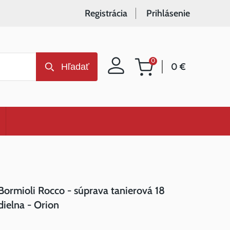
Registrácia
Prihlásenie
0
0 €
Hľadať
Nákupný
košík
Bormioli Rocco - súprava tanierová 18
dielna - Orion