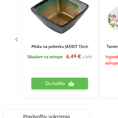
 pre 6
Miska na polievku JADEIT 15cm
Tanie
6,49 €
Skladom na eshope
Vypred
s DPH
 €
eshop
Do košíka
Predvoľby súkromia