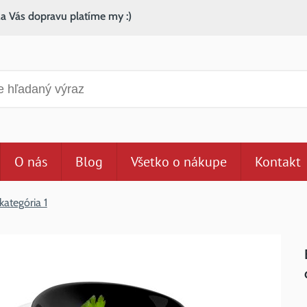
za Vás dopravu platíme my :)
anie
O nás
Blog
Všetko o nákupe
Kontakt
kategória 1