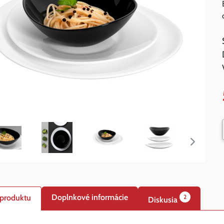
Doplnkové informácie
 produktu
2
Diskusia