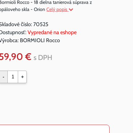
Bormioli Rocco - 18 dielna tanierová súprava z
opáloveho skla - Orion
Celý popis
Skladové číslo:
70525
Dostupnosť:
Vypredané na eshope
Výrobca:
BORMIOLI Rocco
59,90 €
s DPH
-
+