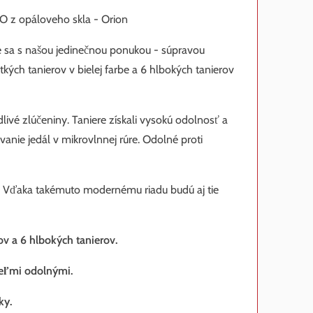
O z opáloveho skla - Orion
e sa s našou jedinečnou ponukou - súpravou
tkých tanierov v bielej farbe a 6 hlbokých tanierov
livé zlúčeniny. Taniere získali vysokú odolnosť a
nie jedál v mikrovlnnej rúre. Odolné proti
í. Vďaka takémuto modernému riadu budú aj tie
ov a 6 hlbokých tanierov.
veľmi odolnými.
ky.