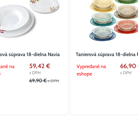
rová súprava 18-dielna Navia
Tanierová súprava 18-dielna 
59,42 €
66,90
ané na
Vypredané na
s DPH
s DPH
e
eshope
69,90 €
s DPH