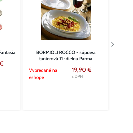
Fantasia
BORMIOLI ROCCO - súprava
Porce
tanierová 12-dielna Parma
 €
19,90 €
Vypredané na
Vypred
s DPH
eshope