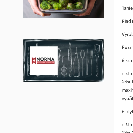
Tanie
Riad 
Vyrob
Rozm
6 ks m
dĺžka
šírka 
maxim
využi
6 ply
dĺžka
šírka