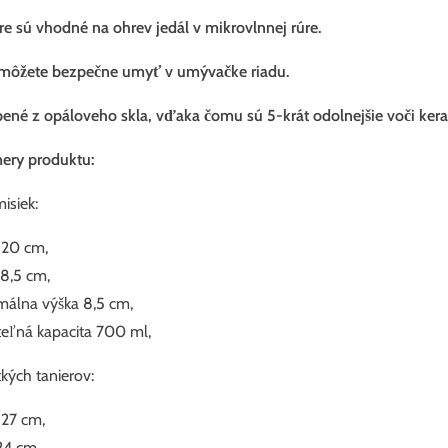
re sú vhodné na ohrev jedál v mikrovlnnej rúre.
môžete bezpečne umyť v umývačke riadu.
ené z opáloveho skla, vďaka čomu sú 5-krát odolnejšie voči ker
ery produktu:
isiek:
 20 cm,
18,5 cm,
álna výška 8,5 cm,
teľná kapacita 700 ml,
tkých tanierov:
 27 cm,
 24 cm,