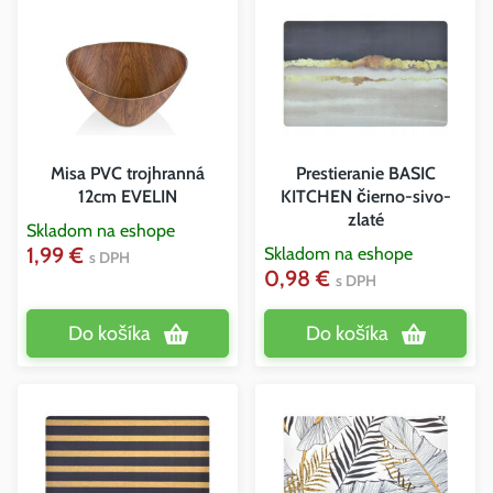
Misa PVC trojhranná
Prestieranie BASIC
12cm EVELIN
KITCHEN čierno-sivo-
zlaté
Skladom na eshope
1,99 €
Skladom na eshope
s DPH
0,98 €
s DPH
Do košíka
Do košíka