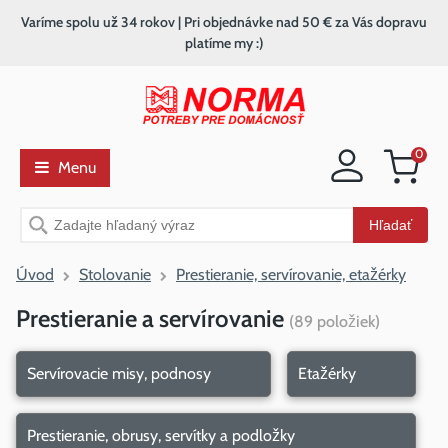
Varíme spolu už 34 rokov | Pri objednávke nad 50 € za Vás dopravu
platíme my :)
0
Menu
Nákupný
košík
Vyhľadávanie
Hľadať
Úvod
Stolovanie
Prestieranie, servírovanie, etažérky
Prestieranie a servírovanie
(
89
položiek
)
Servírovacie misy, podnosy
Etažérky
Prestieranie, obrusy, servítky a podložky