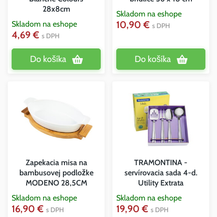
28x8cm
Skladom na eshope
10,90 €
Skladom na eshope
s DPH
4,69 €
s DPH
Do košíka
Do košíka
Zapekacia misa na
TRAMONTINA -
bambusovej podložke
servírovacia sada 4-d.
MODENO 28,5CM
Utility Extrata
Skladom na eshope
Skladom na eshope
16,90 €
19,90 €
s DPH
s DPH