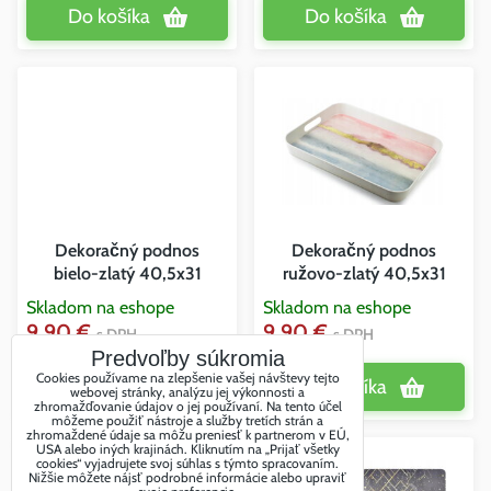
Do košíka
Do košíka
Dekoračný podnos
Dekoračný podnos
bielo-zlatý 40,5x31
ružovo-zlatý 40,5x31
Skladom na eshope
Skladom na eshope
9,90 €
9,90 €
s DPH
s DPH
Predvoľby súkromia
Cookies používame na zlepšenie vašej návštevy tejto
Do košíka
Do košíka
webovej stránky, analýzu jej výkonnosti a
zhromažďovanie údajov o jej používaní. Na tento účel
môžeme použiť nástroje a služby tretích strán a
zhromaždené údaje sa môžu preniesť k partnerom v EÚ,
USA alebo iných krajinách. Kliknutím na „Prijať všetky
cookies“ vyjadrujete svoj súhlas s týmto spracovaním.
Nižšie môžete nájsť podrobné informácie alebo upraviť