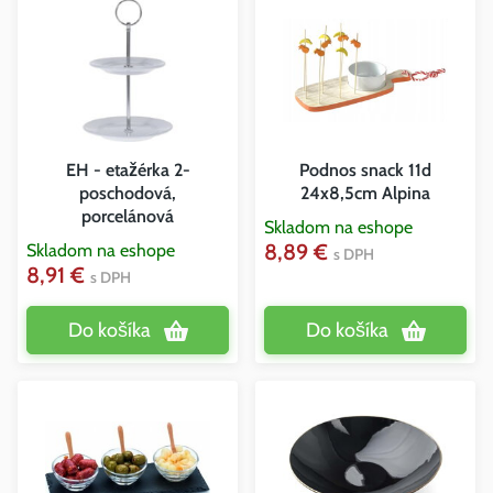
EH - etažérka 2-
Podnos snack 11d
poschodová,
24x8,5cm Alpina
porcelánová
Skladom na eshope
8,89 €
Skladom na eshope
s DPH
8,91 €
s DPH
Do košíka
Do košíka