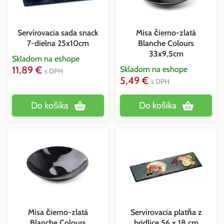
Servírovacia sada snack
Misa čierno-zlatá
7-dielna 25x10cm
Blanche Colours
33x9,5cm
Skladom na eshope
11,89 €
Skladom na eshope
s DPH
5,49 €
s DPH
Do košíka
Do košíka
Misa čierno-zlatá
Servírovacia platňa z
Blanche Colours
bridlice 56 x 18 cm