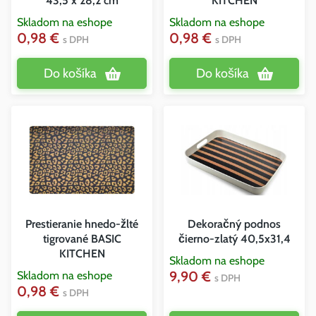
43,5 x 28,2 cm
KITCHEN
Skladom na eshope
Skladom na eshope
0,98 €
0,98 €
s DPH
s DPH
Do košíka
Do košíka
Prestieranie hnedo-žlté
Dekoračný podnos
tigrované BASIC
čierno-zlatý 40,5x31,4
KITCHEN
Skladom na eshope
9,90 €
Skladom na eshope
s DPH
0,98 €
s DPH