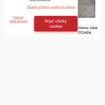
svoje preferencie.
Zásady ochrany osobných údajov
Ukázať
Prijať všetky
podrobnosti
cookies
Prestieranie ružovo-
Prestieranie čierno-zlaté
zlaté BASIC KITCHEN
BASIC KITCHEN
Skladom na eshope
Skladom na eshope
0,98 €
0,98 €
s DPH
s DPH
Do košíka
Do košíka