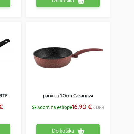
Do košíka
ORTE
panvica 20cm Casanova
€
16,90 €
Skladom na eshope
s DPH
Do košíka