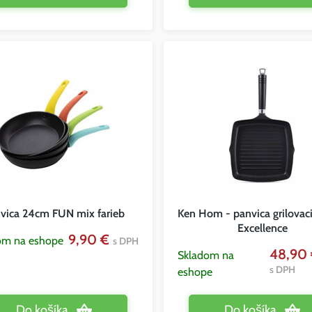
vica 24cm FUN mix farieb
Ken Hom - panvica grilovac
Excellence
9,90 €
om na eshope
s DPH
48,90
Skladom na
s DPH
eshope
Do košíka
Do košíka