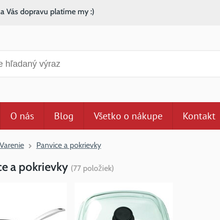
za Vás dopravu platíme my :)
anie
O nás
Blog
Všetko o nákupe
Kontakt
Varenie
Panvice a pokrievky
ce a pokrievky
(
77
položiek
)