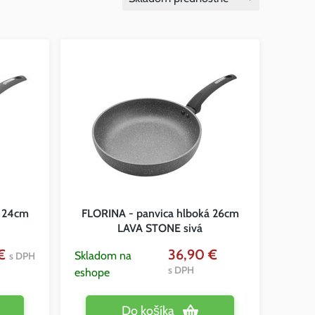
á 24cm
FLORINA - panvica hlboká 26cm
LAVA STONE sivá
 €
36,90 €
Skladom na
s DPH
s DPH
eshope
Do košíka