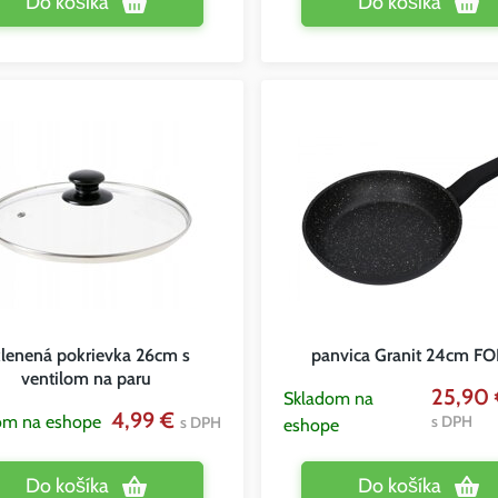
Do košíka
Do košíka
lenená pokrievka 26cm s
panvica Granit 24cm F
ventilom na paru
25,90 
Skladom na
4,99 €
om na eshope
s DPH
s DPH
eshope
Do košíka
Do košíka