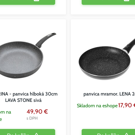
INA - panvica hlboká 30cm
panvica mramor. LENA 
LAVA STONE sivá
17,90
Skladom na eshope
49,90 €
om na
s DPH
e