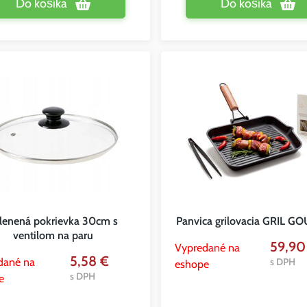
Do košíka
Do košíka
lenená pokrievka 30cm s
Panvica grilovacia GRIL 
ventilom na paru
59,90
Vypredané na
5,58 €
dané na
s DPH
eshope
s DPH
e