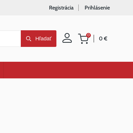
Registrácia
Prihlásenie
0
0 €
Hľadať
Nákupný
košík