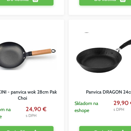
NI - panvica wok 28cm Pak
Panvica DRAGON 24
Choi
29,90 
Skladom na
24,90 €
om na
s DPH
eshope
s DPH
e