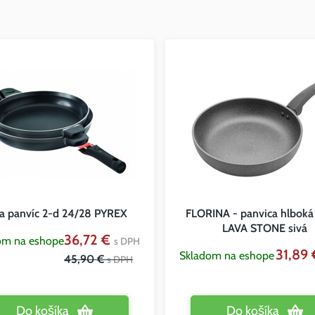
a panvíc 2-d 24/28 PYREX
FLORINA - panvica hlbok
LAVA STONE sivá
36,72 €
om na eshope
s DPH
31,89
Skladom na eshope
45,90 €
s DPH
Do košíka
Do košíka