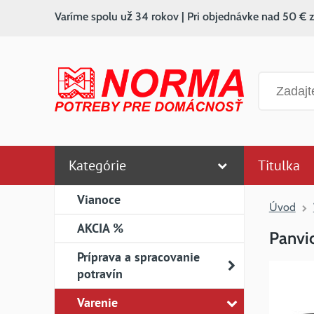
Varíme spolu už 34 rokov | Pri objednávke nad 50 € 
Vyhľadáv
Kategórie
Titulka
Vianoce
Úvod
AKCIA %
Panvi
Príprava a spracovanie
potravín
Varenie