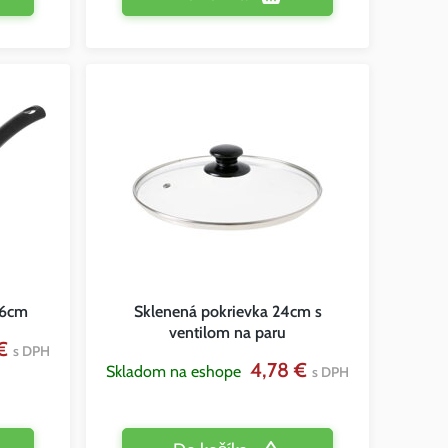
26cm
Sklenená pokrievka 24cm s
ventilom na paru
 €
s DPH
4,78 €
Skladom na eshope
s DPH