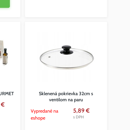
GOURMET
Sklenená pokrievka 32cm s
ventilom na paru
 €
5,89 €
Vypredané na
s DPH
eshope