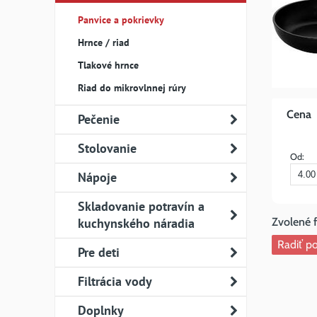
Panvice a pokrievky
Hrnce / riad
Tlakové hrnce
Riad do mikrovlnnej rúry
Cena
Pečenie
Stolovanie
Od:
Nápoje
Skladovanie potravín a
kuchynského náradia
Radiť po
Pre deti
Filtrácia vody
Doplnky