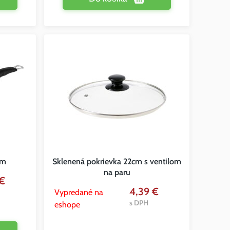
cm
Sklenená pokrievka 22cm s ventilom
na paru
€
4,39 €
Vypredané na
s DPH
eshope