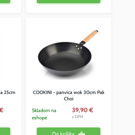
ia 25cm
COOKINI - panvica wok 30cm Pak
Choi
 €
39,90 €
Skladom na
s DPH
eshope
Do košíka