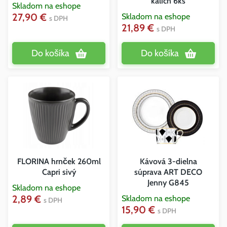
kalich 6ks
Skladom na eshope
27,90 €
Skladom na eshope
s DPH
21,89 €
s DPH
Do košíka
Do košíka
FLORINA hrnček 260ml
Kávová 3-dielna
Capri sivý
súprava ART DECO
Jenny G845
Skladom na eshope
2,89 €
Skladom na eshope
s DPH
15,90 €
s DPH