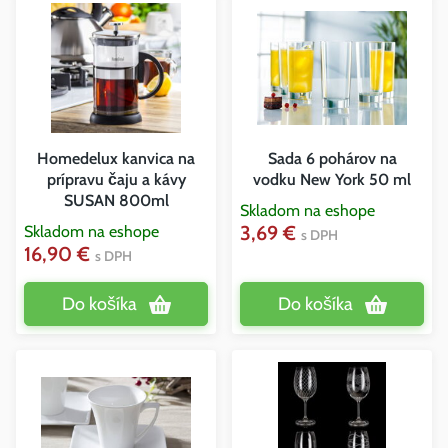
Homedelux kanvica na
Sada 6 pohárov na
prípravu čaju a kávy
vodku New York 50 ml
SUSAN 800ml
Skladom na eshope
3,69 €
Skladom na eshope
s DPH
16,90 €
s DPH
Do košíka
Do košíka