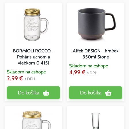
BORMIOLI ROCCO -
Affek DESIGN - hrnček
Pohár s uchom a
350ml Stone
viečkom 0,415l
Skladom na eshope
4,99 €
Skladom na eshope
s DPH
2,99 €
s DPH
Do košíka
Do košíka