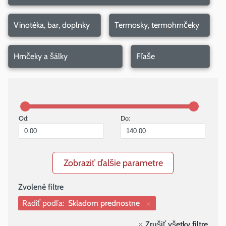
Vinotéka, bar, doplnky
Termosky, termohrnčeky
Hrnčeky a šálky
Fľaše
Od:
Do:
Zobraziť ďalšie parametre
Radiť podľa:
Skladom prednostne
Zrušiť všetky filtre