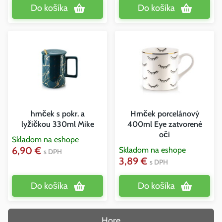
Do košíka
Do košíka
hrnček s pokr. a
Hrnček porcelánový
lyžičkou 330ml Mike
400ml Eye zatvorené
oči
Skladom na eshope
6,90 €
Skladom na eshope
s DPH
3,89 €
s DPH
Do košíka
Do košíka
Hore