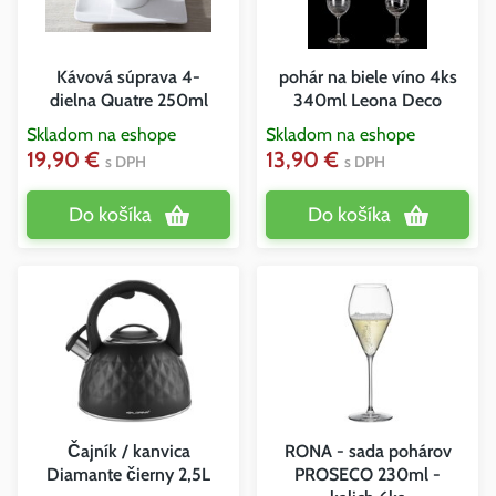
Kávová súprava 4-
pohár na biele víno 4ks
dielna Quatre 250ml
340ml Leona Deco
Skladom na eshope
Skladom na eshope
19,90 €
13,90 €
s DPH
s DPH
Do košíka
Do košíka
Čajník / kanvica
RONA - sada pohárov
Diamante čierny 2,5L
PROSECO 230ml -