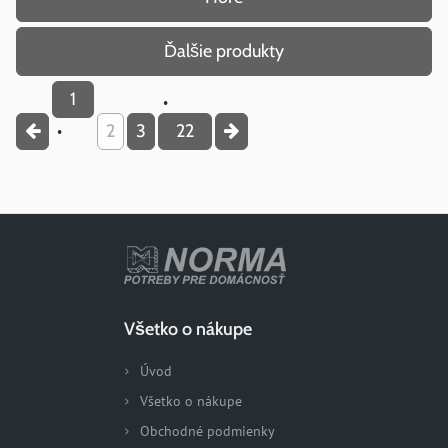
Ďalšie produkty
1
2
3
22
Všetko o nákupe
Úvod
Všetko o nákupe
Obchodné podmienky