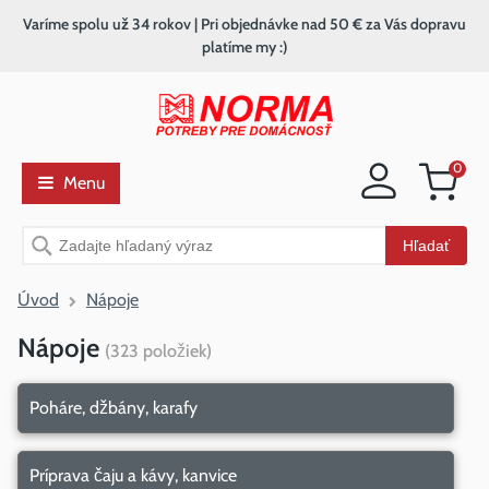
Varíme spolu už 34 rokov | Pri objednávke nad 50 € za Vás dopravu
platíme my :)
0
Menu
Nákupný
košík
Vyhľadávanie
Hľadať
Úvod
Nápoje
Nápoje
(
323
položiek
)
Poháre, džbány, karafy
Príprava čaju a kávy, kanvice