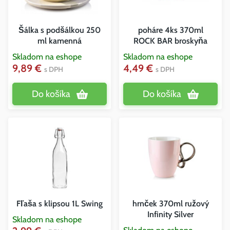
Šálka s podšálkou 250
poháre 4ks 370ml
ml kamenná
ROCK BAR broskyňa
Skladom na eshope
Skladom na eshope
9,89 €
4,49 €
s DPH
s DPH
Do košíka
Do košíka
Fľaša s klipsou 1L Swing
hrnček 370ml ružový
Infinity Silver
Skladom na eshope