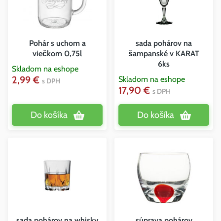
Pohár s uchom a
sada pohárov na
viečkom 0,75l
šampanské v KARAT
6ks
Skladom na eshope
2,99 €
Skladom na eshope
s DPH
17,90 €
s DPH
Do košíka
Do košíka
sada pohárov na whisky
súprava pohárov