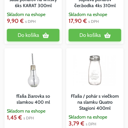
6ks KARAT 300ml
čer.bodka 4ks 310ml
Skladom na eshope
Skladom na eshope
9,90 €
17,90 €
s DPH
s DPH
Do košíka
Do košíka
fľaša žiarovka so
Fľaša / pohár s viečkom
slamkou 400 ml
na slamku Quatro
Stagioni 400ml
Skladom na eshope
1,45 €
Skladom na eshope
s DPH
3,79 €
s DPH