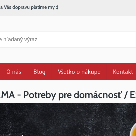
za Vás dopravu platíme my :)
anie
O nás
Blog
Všetko o nákupe
Kontakt
A - Potreby pre domácnosť /