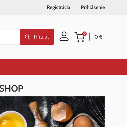
Registrácia
Prihlásenie
0
0 €
Hľadať
Nákupný
košík
 ESHOP