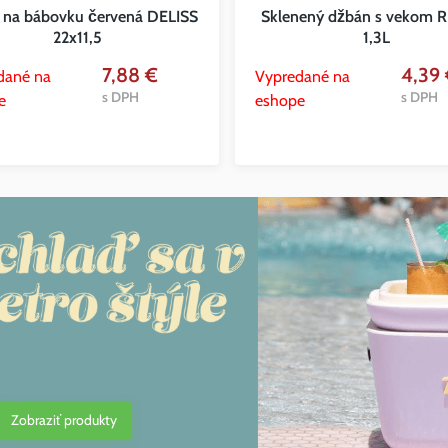
 na bábovku červená DELISS
Sklenený džbán s vekom
22x11,5
1,3L
7,88 €
4,39
dané na
Vypredané na
s DPH
s DPH
e
eshope
Zobraziť produkty