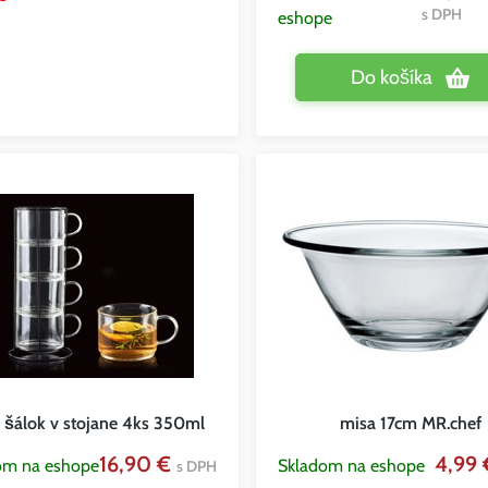
s DPH
eshope
Do košíka
 šálok v stojane 4ks 350ml
misa 17cm MR.chef
16,90 €
4,99
om na eshope
Skladom na eshope
s DPH