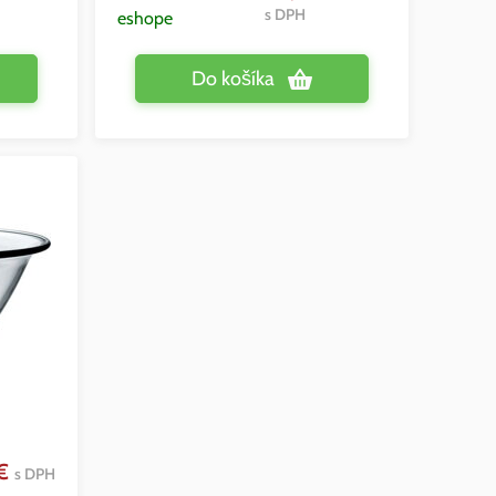
s DPH
eshope
Do košíka
 €
s DPH