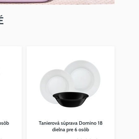
É
 osôb
Tanierová súprava Domino 18
dielna pre 6 osôb