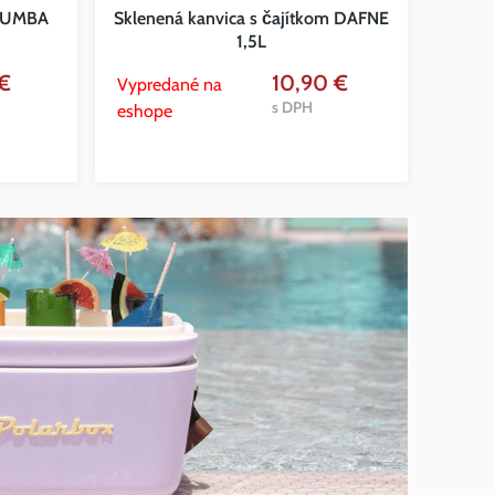
 RUMBA
Sklenená kanvica s čajítkom DAFNE
1,5L
 €
10,90 €
Vypredané na
s DPH
eshope