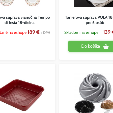
vá súprava vianočná Tempo
Tanierová súprava POLA 18
di festa 18-dielna
pre 6 osôb
189 €
139
dané na eshope
Skladom na eshope
s DPH
Do košíka