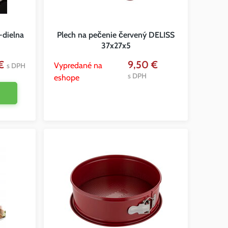
-dielna
Plech na pečenie červený DELISS
37x27x5
 €
9,50 €
Vypredané na
s DPH
s DPH
eshope