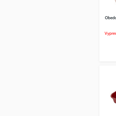
Obedo
Vypre