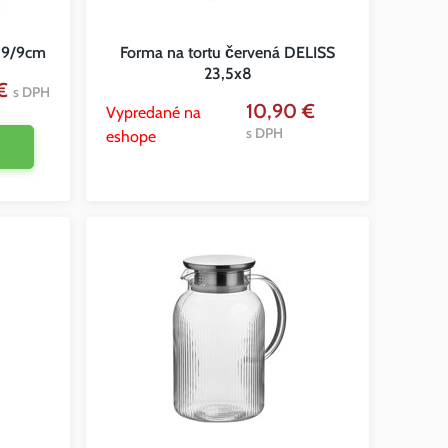
 19/9cm
Forma na tortu červená DELISS
23,5x8
 €
s DPH
10,90 €
Vypredané na
s DPH
eshope