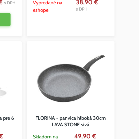
 €
38,90 €
Vypredané na
s DPH
s DPH
eshope
a pre 6
FLORINA - panvica hlboká 30cm
LAVA STONE sivá
 €
49,90 €
Skladom na