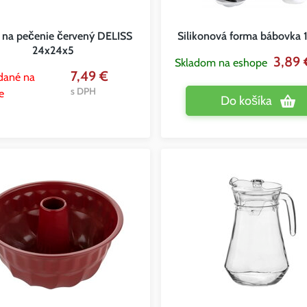
 na pečenie červený DELISS
Silikonová forma bábovka
24x24x5
3,89
Skladom na eshope
7,49 €
dané na
s DPH
e
Do košíka