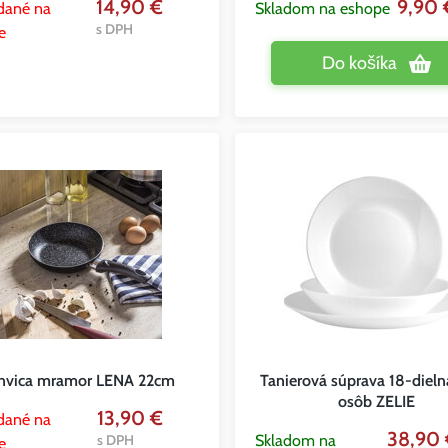
14,90 €
9,90
dané na
Skladom na eshope
s DPH
e
Do košíka
nvica mramor LENA 22cm
Tanierová súprava 18-dieln
osôb ZELIE
13,90 €
dané na
38,90
s DPH
Skladom na
e