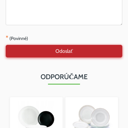
*
(Povinné)
Odoslať
ODPORÚČAME