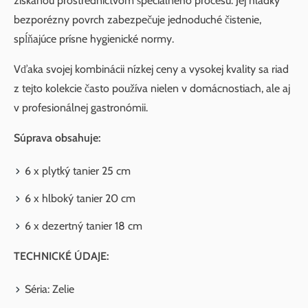
získanou prostredníctvom špeciálneho procesu. Jej hladký
bezporézny povrch zabezpečuje jednoduché čistenie,
spĺňajúce prísne hygienické normy.
Vďaka svojej kombinácii nízkej ceny a vysokej kvality sa riad
z tejto kolekcie často používa nielen v domácnostiach, ale aj
v profesionálnej gastronómii.
Súprava obsahuje:
6 x plytký tanier 25 cm
6 x hlboký tanier 20 cm
6 x dezertný tanier 18 cm
TECHNICKÉ ÚDAJE:
Séria: Zelie