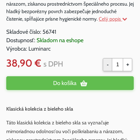
nárazom, získanou prostredníctvom špeciálneho procesu. Jej
hladký bezporézny povrch zabezpečuje jednoduché
čistenie, spĺňajúce prísne hygienické normy.
Celý popis
Skladové číslo:
56741
Dostupnosť:
Skladom na eshope
Výrobca:
Luminarc
38,90 €
s DPH
-
+
Do košíka
Klasická kolekcia z bieleho skla
Táto klasická kolekcia z bieleho skla sa vyznačuje
mimoriadnou odolnosťou voči poškriabaniu a nárazom,