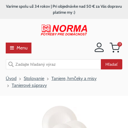
Varíme spolu už 34 rokov | Pri objednávke nad 50 € za Vás dopravu
platíme my :)
0
Menu
Nákupný
košík
Vyhľadávanie
Hľadať
Úvod
Stolovanie
Taniere, hrnčeky a misy
Tanierové súpravy