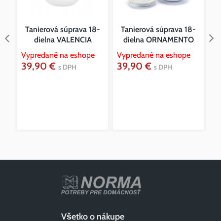
Tanierová súprava 18-
Tanierová súprava 18-
dielna VALENCIA
dielna ORNAMENTO
Vypredané na eshope
Vypredané na eshope
39,90 €
39,90 €
Vy
s DPH
s DPH
4
Všetko o nákupe