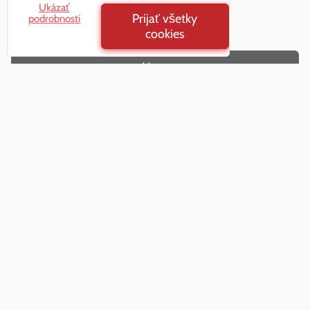
Ukázať
11,89 €
s DPH
Prijať všetky
podrobnosti
cookies
Hore
Nie sú žiadne ďalšie produkty.
1
2
Všetko o nákupe