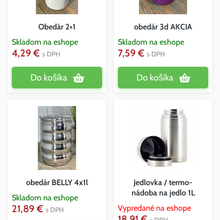
Obedár 2+1
obedár 3d AKCIA
Skladom na eshope
Skladom na eshope
4,29 €
7,59 €
s DPH
s DPH
Do košíka
Do košíka
obedár BELLY 4x1l
Jedlovka / termo-
nádoba na jedlo 1L
Skladom na eshope
21,89 €
Vypredané na eshope
s DPH
18,91 €