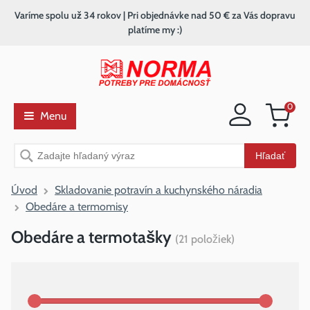
Varíme spolu už 34 rokov | Pri objednávke nad 50 € za Vás dopravu
platíme my :)
0
Menu
Nákupný
košík
Vyhľadávanie
Hľadať
Úvod
Skladovanie potravín a kuchynského náradia
Obedáre a termomisy
Obedáre a termotašky
(
21
položiek
)