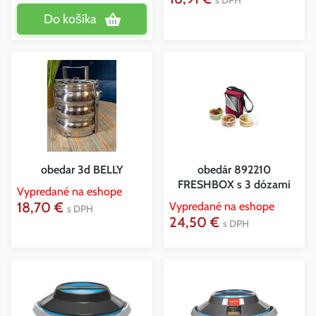
s DPH
Do košíka
obedar 3d BELLY
obedár 892210
FRESHBOX s 3 dózami
Vypredané na eshope
18,70 €
Vypredané na eshope
s DPH
24,50 €
s DPH