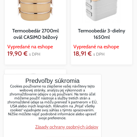
Termoobedár 2700ml
Termoobedár 3-dielny
ovál CASIMO béžový
1650ml
Vypredané na eshope
Vypredané na eshope
19,90 €
18,91 €
s DPH
s DPH
Predvoľby súkromia
Cookies používame na zlepšenie vašej návštevy tejto
webovej stránky, analýzu jej výkonnosti a
zhromažďovanie údajov o jej používaní. Na tento účel
môžeme použiť nástroje a služby tretích strán a
zhromaždené údaje sa môžu preniesť k partnerom v EÚ,
USA alebo iných krajinách. Kliknutím na „Prijať všetky
cookies“ vyjadrujete svoj súhlas s týmto spracovaním.
Nižšie môžete nájsť podrobné informácie alebo upraviť
svoje preferencie.
Obedár 720ml KM-2118
mix farieb
Zásady ochrany osobných údajov
Vypredané na eshope