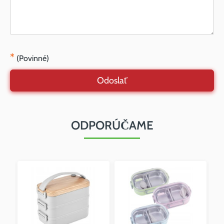
*
(Povinné)
Odoslať
ODPORÚČAME