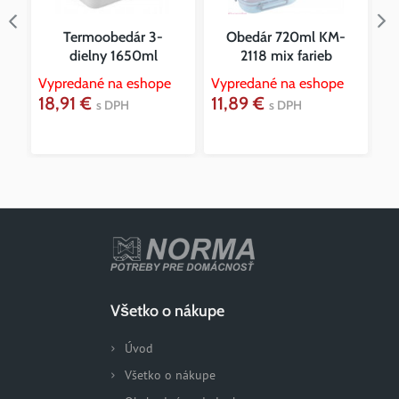
Termoobedár 3-
Obedár 720ml KM-
dielny 1650ml
2118 mix farieb
Vypredané na eshope
Vypredané na eshope
Vy
18,91 €
11,89 €
1
s DPH
s DPH
Všetko o nákupe
Úvod
Všetko o nákupe