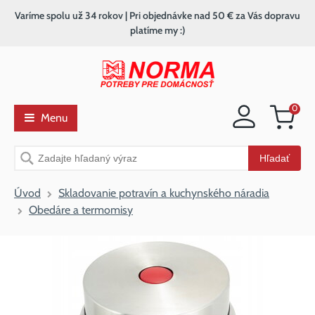
Varíme spolu už 34 rokov | Pri objednávke nad 50 € za Vás dopravu
platíme my :)
0
Menu
Nákupný
košík
Vyhľadávanie
Hľadať
Úvod
Skladovanie potravín a kuchynského náradia
Obedáre a termomisy