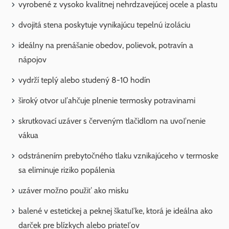
vyrobené z vysoko kvalitnej nehrdzavejúcej ocele a plastu
dvojitá stena poskytuje vynikajúcu tepelnú izoláciu
ideálny na prenášanie obedov, polievok, potravín a
nápojov
vydrží teplý alebo studený 8-10 hodín
široký otvor uľahčuje plnenie termosky potravinami
skrutkovací uzáver s červeným tlačidlom na uvoľnenie
vákua
odstránením prebytočného tlaku vznikajúceho v termoske
sa eliminuje riziko popálenia
uzáver možno použiť ako misku
balené v estetickej a peknej škatuľke, ktorá je ideálna ako
darček pre blízkych alebo priateľov