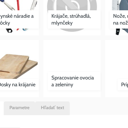
ynské náradie a
Krájače, strúhadlá,
Nože, 
ôcky
mlynčeky
na no
Spracovanie ovocia
osky na krájanie
a zeleniny
Prí
Parametre
Hľadať text