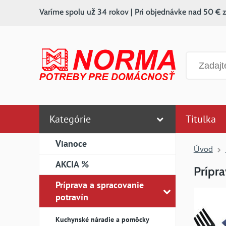
Varíme spolu už 34 rokov | Pri objednávke nad 50 € 
Vyhľadáv
Kategórie
Titulka
Vianoce
Úvod
AKCIA %
Prípra
Príprava a spracovanie
potravín
Kuchynské náradie a pomôcky