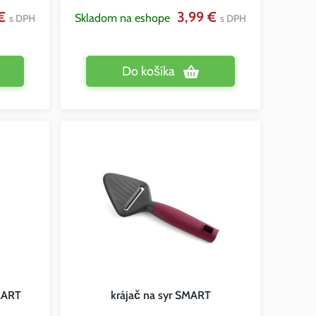
 €
3,99 €
Skladom na eshope
s DPH
s DPH
Do košíka
MART
krájač na syr SMART