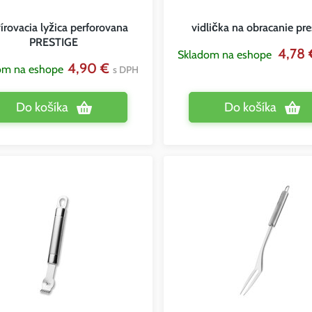
írovacia lyžica perforovana
vidlička na obracanie pre
PRESTIGE
4,78
Skladom na eshope
4,90 €
om na eshope
s DPH
Do košíka
Do košíka