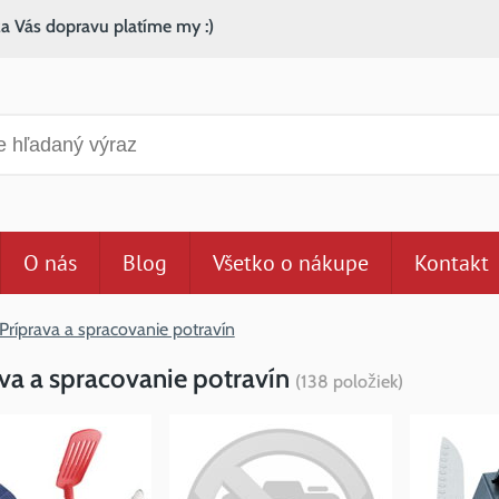
za Vás dopravu platíme my :)
anie
O nás
Blog
Všetko o nákupe
Kontakt
Príprava a spracovanie potravín
va a spracovanie potravín
(
138
položiek
)