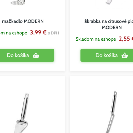
mačkadlo MODERN
škrabka na citrusové pl
MODERN
3,99 €
om na eshope
s DPH
2,55
Skladom na eshope
Do košíka
Do košíka