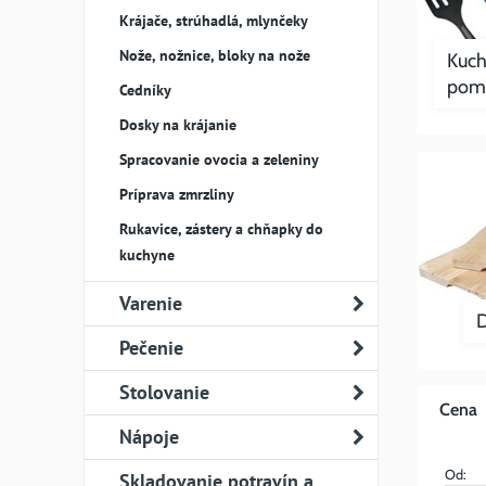
Krájače, strúhadlá, mlynčeky
Nože, nožnice, bloky na nože
Kuch
pom
Cedníky
Dosky na krájanie
Spracovanie ovocia a zeleniny
Príprava zmrzliny
Rukavice, zástery a chňapky do
kuchyne
Varenie
D
Pečenie
Stolovanie
Cena
Nápoje
Od:
Skladovanie potravín a