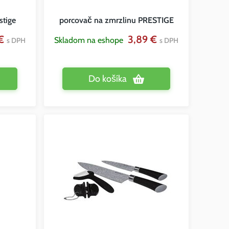
stige
porcovač na zmrzlinu PRESTIGE
 €
3,89 €
Skladom na eshope
s DPH
s DPH
Do košíka