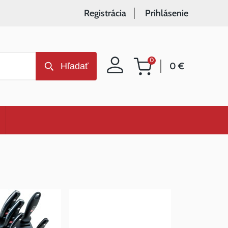
Registrácia
Prihlásenie
0
0 €
Hľadať
Nákupný
košík