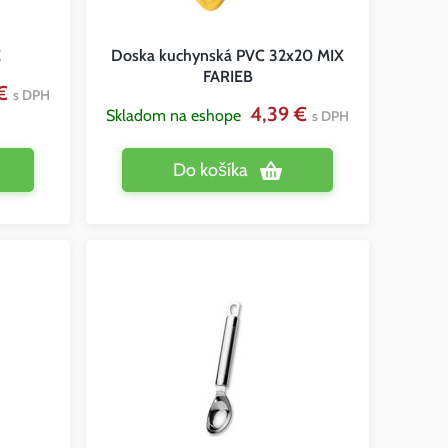
E
Doska kuchynská PVC 32x20 MIX
FARIEB
 €
s DPH
4,39 €
Skladom na eshope
s DPH
Do košíka