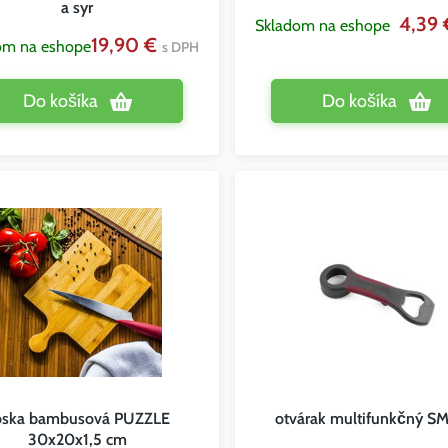
a syr
4,39
Skladom na eshope
19,90 €
om na eshope
s DPH
Do košíka
Do košíka
oska bambusová PUZZLE
otvárak multifunkčný S
30x20x1,5 cm