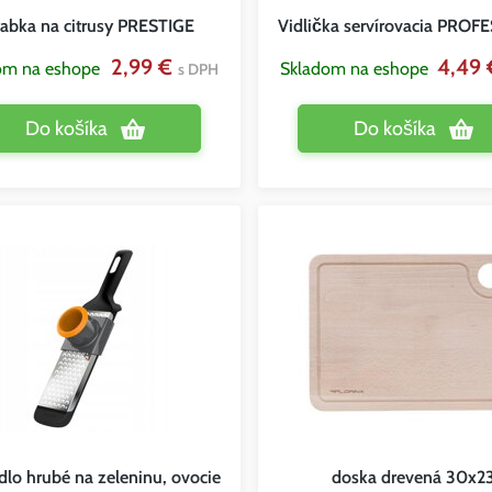
abka na citrusy PRESTIGE
Vidlička servírovacia PROF
2,99 €
4,49
om na eshope
Skladom na eshope
s DPH
Do košíka
Do košíka
dlo hrubé na zeleninu, ovocie
doska drevená 30x2