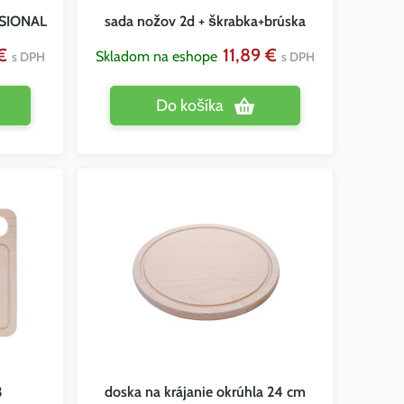
ESIONAL
sada nožov 2d + škrabka+brúska
 €
11,89 €
Skladom na eshope
s DPH
s DPH
Do košíka
3
doska na krájanie okrúhla 24 cm