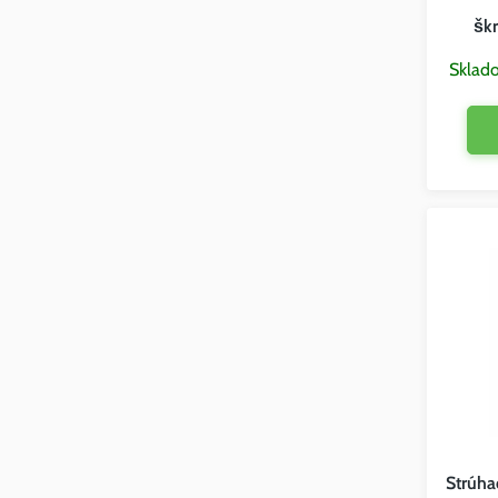
škr
Sklad
Strúha