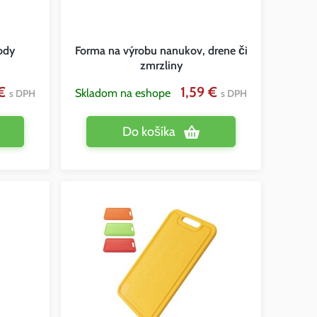
ody
Forma na výrobu nanukov, drene či
zmrzliny
 €
1,59 €
Skladom na eshope
s DPH
s DPH
Do košíka