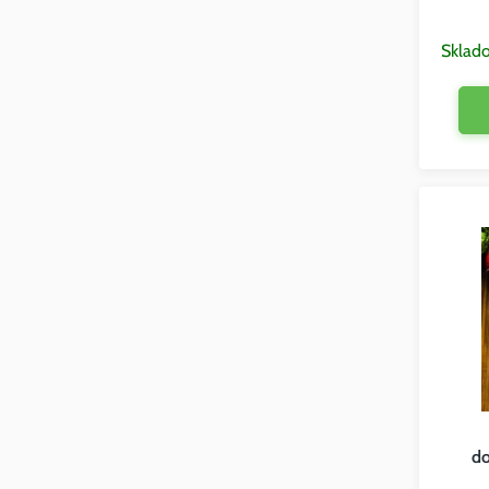
Sklad
d