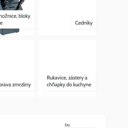
nožnice, bloky
že
Cedníky
Rukavice, zástery a
prava zmrzliny
chňapky do kuchyne
Do: