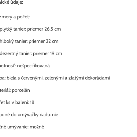
ické údaje:
zmery a počet:
plytký tanier: priemer 26,5 cm
hlboký tanier: priemer 22 cm
dezertný tanier: priemer 19 cm
tnosť: nešpecifikovaná
ba: biela s červenými, zelenými a zlatými dekoráciami
eriál: porcelán
et ks v balení: 18
dné do umývačky riadu: nie
čné umývanie: možné