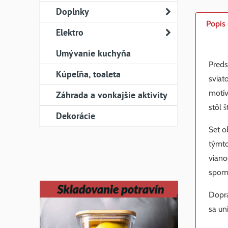
Doplnky
Popis
Elektro
Umývanie kuchyňa
Preds
Kúpeľňa, toaleta
sviat
motív
Záhrada a vonkajšie aktivity
stôl 
Dekorácie
Set o
týmto
viano
spom
Dopra
sa un