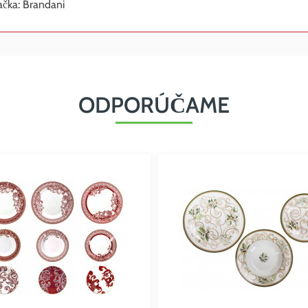
čka: Brandani
ODPORÚČAME