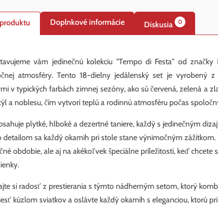
Doplnkové informácie
 produktu
0
Diskusia
tavujeme vám jedinečnú kolekciu "Tempo di Festa" od značky B
očnej atmosféry. Tento 18-dielny jedálenský set je vyrobený 
mi v typických farbách zimnej sezóny, ako sú červená, zelená a zlat
štýl a noblesu, čím vytvorí teplú a rodinnú atmosféru počas spoločný
bsahuje plytké, hlboké a dezertné taniere, každý s jedinečným diz
 detailom sa každý okamih pri stole stane výnimočným zážitkom. Ko
čné obdobie, ale aj na akékoľvek špeciálne príležitosti, keď chcete
ienky.
jte si radosť z prestierania s týmto nádherným setom, ktorý komb
iesť kúzlom sviatkov a oslávte každý okamih s eleganciou, ktorú pr