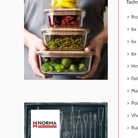
Techn
Ro
6x 
6x 
6x 
Hmo
Far
Mat
Poč
Vho
Ru