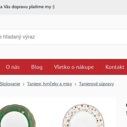
za Vás dopravu platíme my :)
anie
O nás
Blog
Všetko o nákupe
Kontakt
Stolovanie
Taniere, hrnčeky a misy
Tanierové súpravy