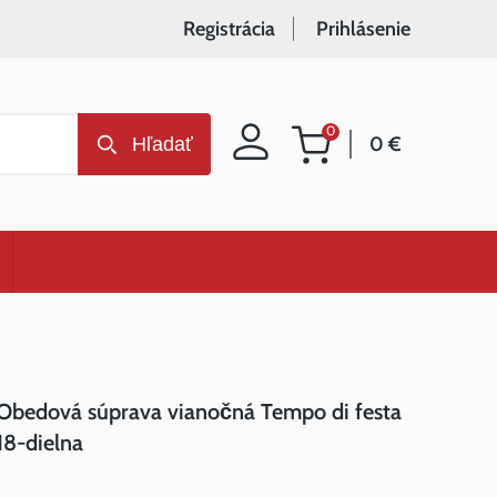
Registrácia
Prihlásenie
0
0 €
Hľadať
Nákupný
košík
Obedová súprava vianočná Tempo di festa
18-dielna