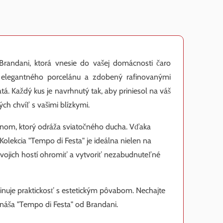
randani, ktorá vnesie do vašej domácnosti čaro
z elegantného porcelánu a zdobený rafinovanými
á. Každý kus je navrhnutý tak, aby priniesol na váš
ch chvíľ s vašimi blízkymi.
ajnom, ktorý odráža sviatočného ducha. Vďaka
lekcia "Tempo di Festa" je ideálna nielen na
 svojich hostí ohromiť a vytvoriť nezabudnuteľné
inuje praktickosť s estetickým pôvabom. Nechajte
ináša "Tempo di Festa" od Brandani.