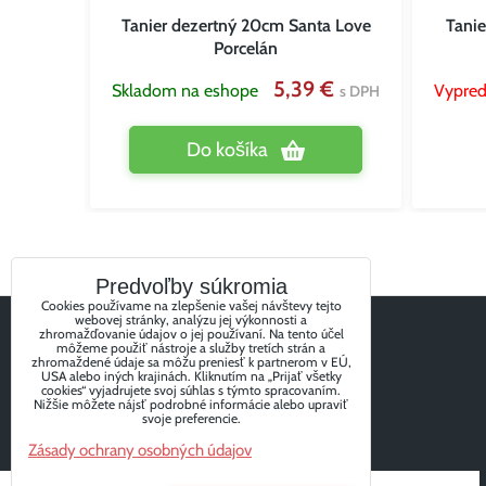
IE24x6,8
Tanier dezertný 20cm Santa Love
Tanie
Porcelán
 €
s DPH
5,39 €
Skladom na eshope
Vypred
s DPH
Do košíka
Predvoľby súkromia
Cookies používame na zlepšenie vašej návštevy tejto
webovej stránky, analýzu jej výkonnosti a
zhromažďovanie údajov o jej používaní. Na tento účel
môžeme použiť nástroje a služby tretích strán a
zhromaždené údaje sa môžu preniesť k partnerom v EÚ,
USA alebo iných krajinách. Kliknutím na „Prijať všetky
cookies“ vyjadrujete svoj súhlas s týmto spracovaním.
Nižšie môžete nájsť podrobné informácie alebo upraviť
svoje preferencie.
Zásady ochrany osobných údajov