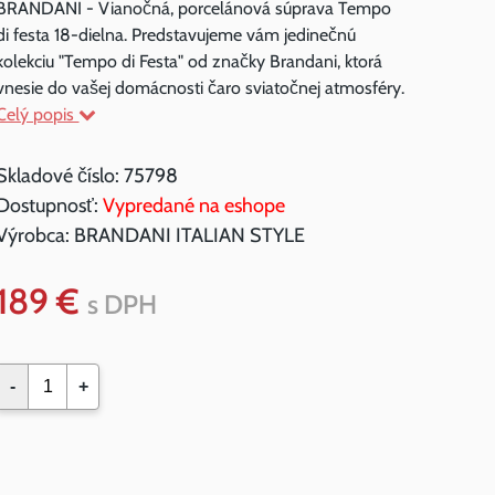
BRANDANI - Vianočná, porcelánová súprava Tempo
di festa 18-dielna. Predstavujeme vám jedinečnú
kolekciu "Tempo di Festa" od značky Brandani, ktorá
vnesie do vašej domácnosti čaro sviatočnej atmosféry.
Celý popis
Skladové číslo:
75798
Dostupnosť:
Vypredané na eshope
Výrobca:
BRANDANI ITALIAN STYLE
189 €
s DPH
-
+