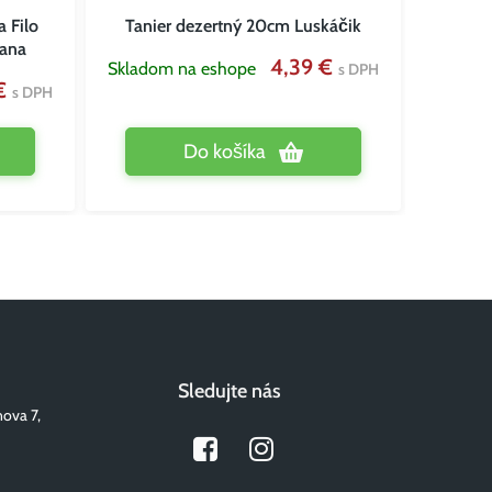
 Filo
Tanier dezertný 20cm Luskáčik
Form
lana
4,39 €
Skladom na eshope
s DPH
 €
Vypred
s DPH
eshope
Do košíka
Sledujte nás
nova 7,
Facebook
Instagram