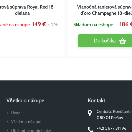
rová súprava Royal Red 18-
Vianočná tanierová súprava
dielana
ďoro Champagne 18-die
149 €
186
ané na eshope
Skladom na eshope
s DPH
Do košíka
Všetko o nákupe
Kontakt
Centrála: Konštanti
Úvod
080 01 Prešov
Všetko o nákupe
+421 51/77 311 96
Obchodné podmienky