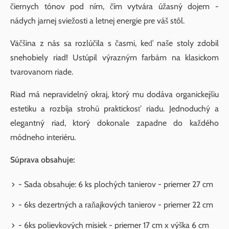
čiernych tónov pod ním, čím vytvára úžasný dojem -
nádych jarnej sviežosti a letnej energie pre váš stôl.
Väčšina z nás sa rozlúčila s časmi, keď naše stoly zdobil
snehobiely riad! Ustúpil výrazným farbám na klasickom
tvarovanom riade.
Riad má nepravidelný okraj, ktorý mu dodáva organickejšiu
estetiku a rozbíja strohú praktickosť riadu. Jednoduchý a
elegantný riad, ktorý dokonale zapadne do každého
módneho interiéru.
Súprava obsahuje:
- Sada obsahuje: 6 ks plochých tanierov - priemer 27 cm
- 6ks dezertných a raňajkových tanierov - priemer 22 cm
- 6ks polievkových misiek - priemer 17 cm x výška 6 cm