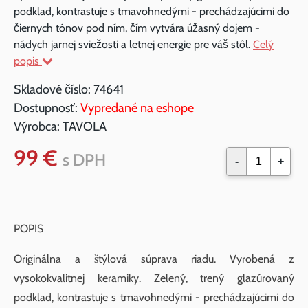
podklad, kontrastuje s tmavohnedými - prechádzajúcimi do
čiernych tónov pod ním, čím vytvára úžasný dojem -
nádych jarnej sviežosti a letnej energie pre váš stôl.
Celý
popis
Skladové číslo:
74641
Dostupnosť:
Vypredané na eshope
Výrobca:
TAVOLA
99 €
s DPH
-
+
POPIS
Originálna a štýlová súprava riadu. Vyrobená z
vysokokvalitnej keramiky. Zelený, trený glazúrovaný
podklad, kontrastuje s tmavohnedými - prechádzajúcimi do