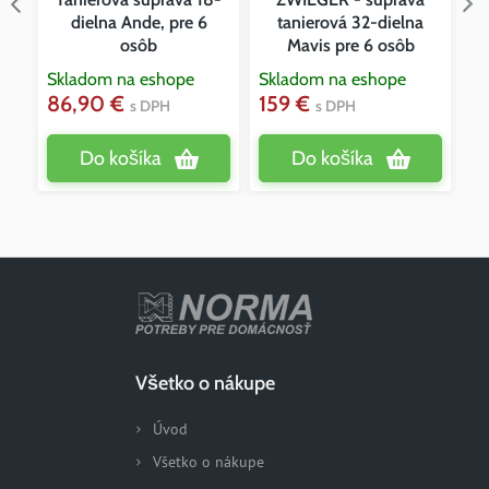
e
dielna Ande, pre 6
tanierová 32-dielna
osôb
Mavis pre 6 osôb
Skladom na eshope
Skladom na eshope
Vy
86,90 €
159 €
4
s DPH
s DPH
Do košíka
Do košíka
Všetko o nákupe
Úvod
Všetko o nákupe