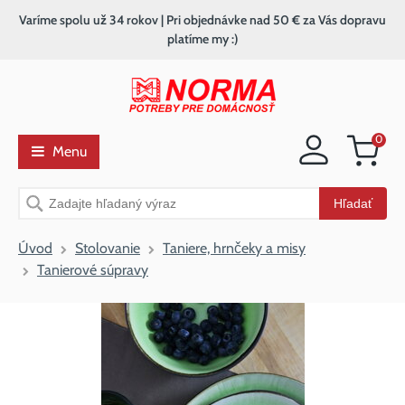
Varíme spolu už 34 rokov | Pri objednávke nad 50 € za Vás dopravu
platíme my :)
0
Menu
Nákupný
košík
Vyhľadávanie
Hľadať
Úvod
Stolovanie
Taniere, hrnčeky a misy
Tanierové súpravy