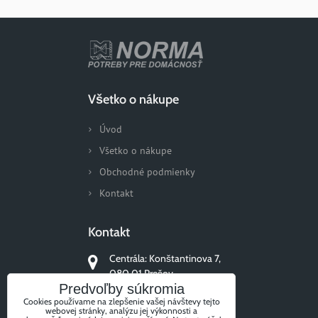
Všetko o nákupe
Úvod
Všetko o nákupe
Obchodné podmienky
Kontakt
Kontakt
Centrála: Konštantinova 7,
080 01 Prešov
Predvoľby súkromia
+421 51/77 311 96
Cookies používame na zlepšenie vašej návštevy tejto
webovej stránky, analýzu jej výkonnosti a