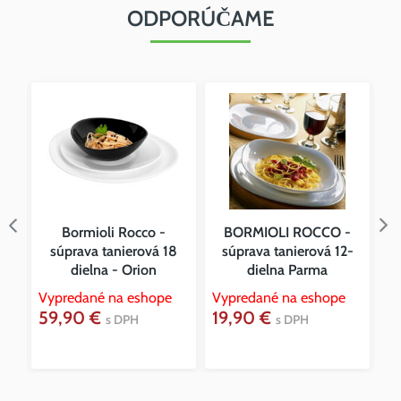
ODPORÚČAME
Bormioli Rocco -
BORMIOLI ROCCO -
T
súprava tanierová 18
súprava tanierová 12-
a
dielna - Orion
dielna Parma
Vy
4
Vypredané na eshope
Vypredané na eshope
59,90 €
19,90 €
s DPH
s DPH