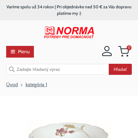
Varíme spolu už 34 rokov | Pri objednávke nad 50 € za Vás dopravu
platíme my :)
0
Menu
Nákupný
košík
Vyhľadávanie
Hľadať
Úvod
kategória 1