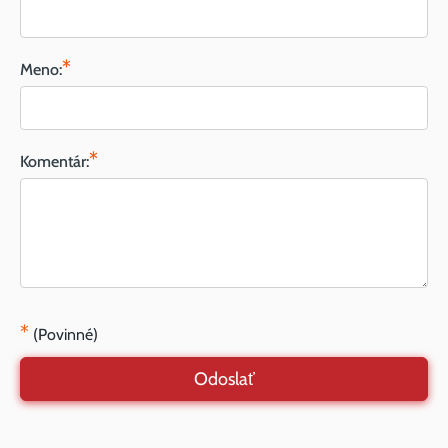
*
Meno:
*
Komentár:
*
(Povinné)
Odoslať