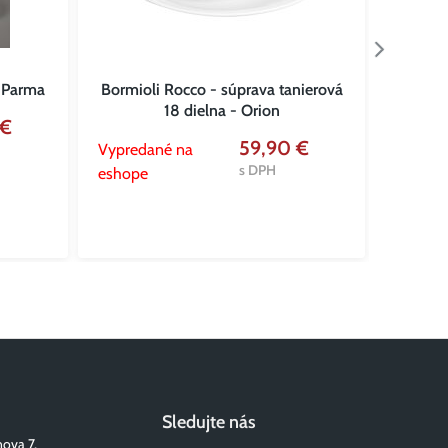
a Parma
Bormioli Rocco - súprava tanierová
Tan
18 dielna - Orion
 €
59,90 €
Vypredané na
Vypred
s DPH
eshope
eshope
Sledujte nás
nova 7,