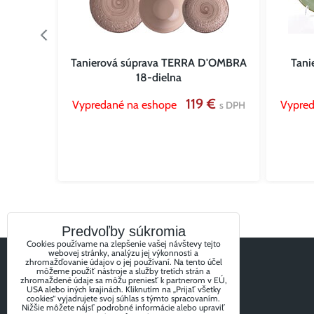
-dielna
Tanierová súprava TERRA D'OMBRA
Tani
18-dielna
 €
119 €
Vypredané na eshope
Vypred
s DPH
s DPH
Predvoľby súkromia
Cookies používame na zlepšenie vašej návštevy tejto
webovej stránky, analýzu jej výkonnosti a
zhromažďovanie údajov o jej používaní. Na tento účel
môžeme použiť nástroje a služby tretích strán a
zhromaždené údaje sa môžu preniesť k partnerom v EÚ,
USA alebo iných krajinách. Kliknutím na „Prijať všetky
cookies“ vyjadrujete svoj súhlas s týmto spracovaním.
Nižšie môžete nájsť podrobné informácie alebo upraviť