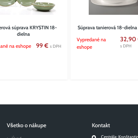
erová súprava KRYSTIN 18-
Súprava tanierová 18-dieln
dielna
32,90
Vypredané na
99 €
ané na eshope
s DPH
s DPH
eshope
Všetko o nákupe
Kontakt
Centrála: Konštanti