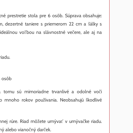
né prestretie stola pre 6 osôb. Súprava obsahuje:
m, dezertné taniere s priemerom 22 cm a šálky s
eálnou voľbou na slávnostné večere, ale aj na
iadu.
6 osôb
a tomu sú mimoriadne trvanlivé a odolné voči
po mnoho rokov používania. Neobsahujú škodlivé
lnnej rúre. Riad môžete umývať v umývačke riadu.
ný alebo vianočný darček.