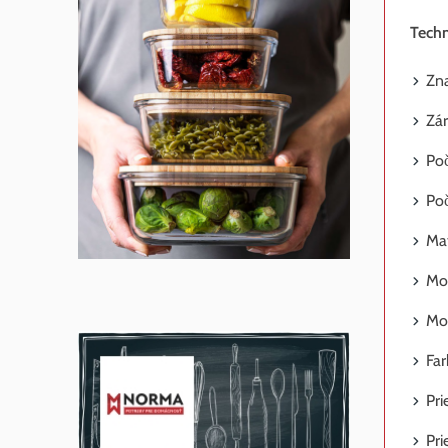
Techn
Zna
Zár
Poč
Poč
Mat
Mo
Mož
Far
Pri
Pri