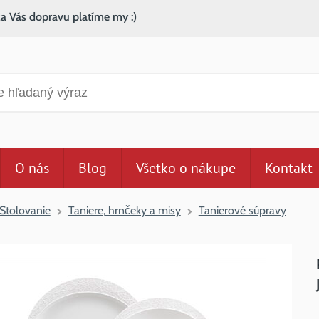
za Vás dopravu platíme my :)
anie
O nás
Blog
Všetko o nákupe
Kontakt
Stolovanie
Taniere, hrnčeky a misy
Tanierové súpravy