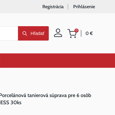
Registrácia
Prihlásenie
0
0 €
Hľadať
Nákupný
košík
Porcelánová tanierová súprava pre 6 osôb
JESS 30ks