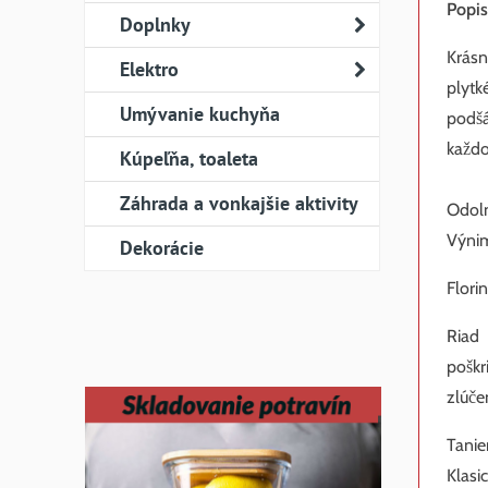
Popis
Doplnky
Krásn
Elektro
plytk
Umývanie kuchyňa
podš
každo
Kúpeľňa, toaleta
Záhrada a vonkajšie aktivity
Odoln
Výnim
Dekorácie
Flori
Riad
poškr
zlúče
Tanie
Klasi