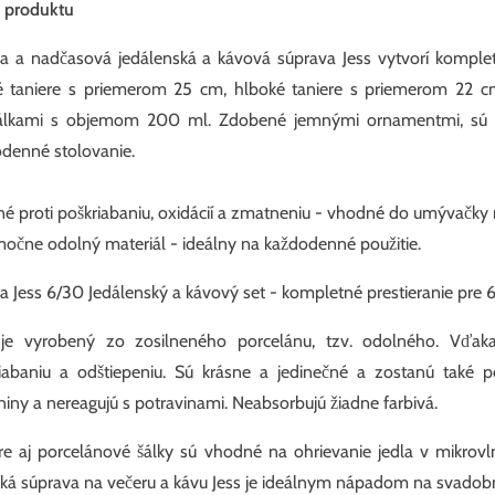
 produktu
a a nadčasová jedálenská a kávová súprava Jess vytvorí komplet
é taniere s priemerom 25 cm, hlboké taniere s priemerom 22 c
álkami s objemom 200 ml. Zdobené jemnými ornamentmi, sú id
denné stolovanie.
é proti poškriabaniu, oxidácií a zmatneniu - vhodné do umývačky r
očne odolný materiál - ideálny na každodenné použitie.
na Jess 6/30 Jedálenský a kávový set - kompletné prestieranie pre 
 je vyrobený zo zosilneného porcelánu, tzv. odolného. Vďak
iabaniu a odštiepeniu. Sú krásne a jedinečné a zostanú také 
niny a nereagujú s potravinami. Neabsorbujú žiadne farbivá.
re aj porcelánové šálky sú vhodné na ohrievanie jedla v mikrov
cká súprava na večeru a kávu Jess je ideálnym nápadom na svadob