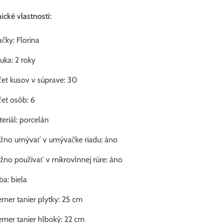
ické vlastnosti:
čky: Florina
uka: 2 roky
et kusov v súprave: 30
et osôb: 6
eriál: porcelán
žno umývať v umývačke riadu: áno
no používať v mikrovlnnej rúre: áno
ba: biela
emer tanier plytky: 25 cm
emer tanier hlboký: 22 cm