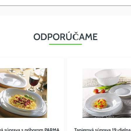
ODPORÚČAME
á súprava s príborom PARMA
Tanierová súprava 19-dieln