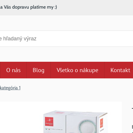
za Vás dopravu platíme my :)
anie
O nás
Blog
Všetko o nákupe
Kontakt
kategória 1