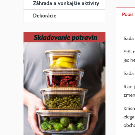
Záhrada a vonkajšie aktivity
Popis
Dekorácie
Sada 
Stôl 
jedin
Sada 
Riad 
zmená
Krásn
elega
obch