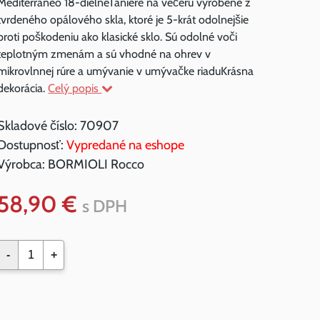
Mediterraneo 18-dielneTaniere na večeru vyrobené z
tvrdeného opálového skla, ktoré je 5-krát odolnejšie
proti poškodeniu ako klasické sklo. Sú odolné voči
teplotným zmenám a sú vhodné na ohrev v
mikrovlnnej rúre a umývanie v umývačke riaduKrásna
dekorácia.
Celý popis
Skladové číslo:
70907
Dostupnosť:
Vypredané na eshope
Výrobca:
BORMIOLI Rocco
58,90 €
s DPH
-
+