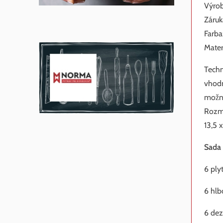
Výrob
Záruk
Farba
Mater
Techn
vhodn
možno
Rozme
13,5 
Sada 
6 ply
6 hlb
6 dez