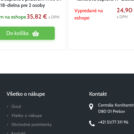
18-dielna pre 2 osoby
24,90
Vypredané na
35,82 €
om na eshope
s DPH
s DPH
eshope
Do košíka
Všetko o nákupe
Kontakt
Centrála: Konštanti
Úvod
080 01 Prešov
Všetko o nákupe
+421 51/77 311 96
Obchodné podmienky
Kontakt