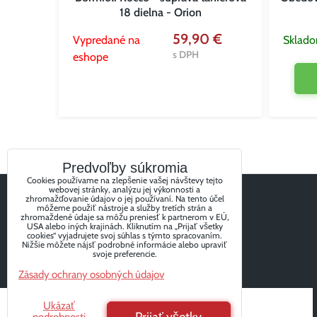
18 dielna - Orion
 €
s DPH
59,90 €
Vypredané na
Sklad
s DPH
eshope
Predvoľby súkromia
Cookies používame na zlepšenie vašej návštevy tejto
webovej stránky, analýzu jej výkonnosti a
zhromažďovanie údajov o jej používaní. Na tento účel
môžeme použiť nástroje a služby tretích strán a
zhromaždené údaje sa môžu preniesť k partnerom v EÚ,
USA alebo iných krajinách. Kliknutím na „Prijať všetky
cookies“ vyjadrujete svoj súhlas s týmto spracovaním.
Nižšie môžete nájsť podrobné informácie alebo upraviť
svoje preferencie.
Zásady ochrany osobných údajov
Ukázať