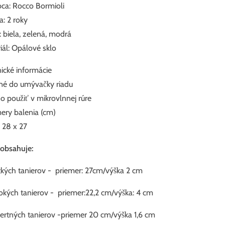
ca: Rocco Bormioli
a: 2 roky
: biela, zelená, modrá
iál: Opálové sklo
ické informácie
é do umývačky riadu
 použiť v mikrovlnnej rúre
ry balenia (cm)
x 28 x 27
obsahuje:
tkých tanierov - priemer: 27cm/výška 2 cm
okých tanierov - priemer:22,2 cm/výška: 4 cm
ertných tanierov -priemer 20 cm/výška 1,6 cm