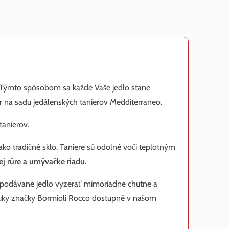
. Týmto spôsobom sa každé Vaše jedlo stane
or na sadu jedálenských tanierov Medditerraneo.
tanierov.
ako tradičné sklo. Taniere sú odolné voči teplotným
j rúre a umývačke riadu.
 podávané jedlo vyzerať mimoriadne chutne a
ponuky značky Bormioli Rocco dostupné v našom