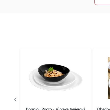
hica
Bormioli Rocco - súprava tanierová
Obedov