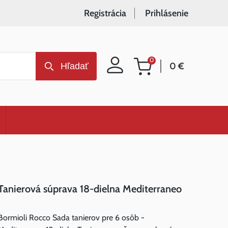
Registrácia
Prihlásenie
0
0 €
Hľadať
Nákupný
košík
Tanierová súprava 18-dielna Mediterraneo
Bormioli Rocco Sada tanierov pre 6 osôb -