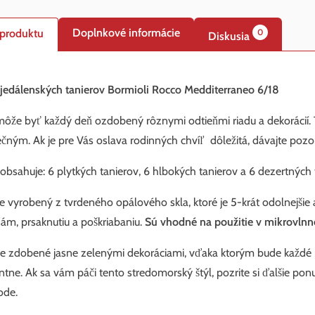
Doplnkové informácie
 produktu
0
Diskusia
jedálenských tanierov Bormioli Rocco Medditerraneo 6/18
môže byť každý deň ozdobený rôznymi odtieňmi riadu a dekorácií
ečným. Ak je pre Vás oslava rodinných chvíľ dôležitá, dávajte poz
obsahuje: 6 plytkých tanierov, 6 hlbokých tanierov a 6 dezertných 
je vyrobený z tvrdeného opálového skla, ktoré je 5-krát odolnejšie 
m, prsaknutiu a poškriabaniu.
Sú vhodné na použitie v mikrovlnne
e zdobené jasne zelenými dekoráciami, vďaka ktorým bude každé
ntne. Ak sa vám páči tento stredomorský štýl, pozrite si ďalšie 
ode.