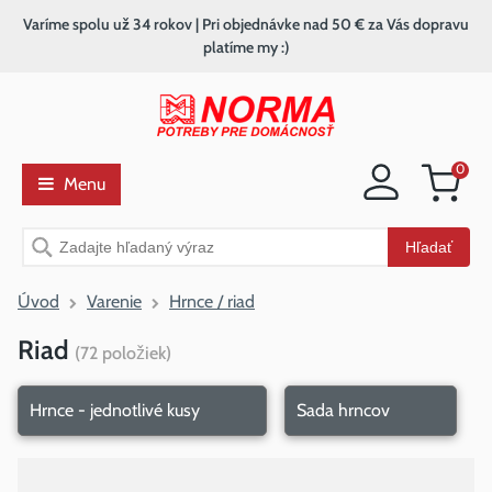
Varíme spolu už 34 rokov | Pri objednávke nad 50 € za Vás dopravu
platíme my :)
0
Menu
Nákupný
košík
Vyhľadávanie
Hľadať
Úvod
Varenie
Hrnce / riad
Riad
(
72
položiek
)
Hrnce - jednotlivé kusy
Sada hrncov