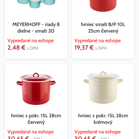
MEYERHOFF - riady 8
hrniec smalt B/P 10L
dielne - smalt 3D
25cm červený
Vypredané na eshope
Vypredané na eshope
2,48 €
19,37 €
s DPH
s DPH
hrniec s pokr. 15L 28cm
hrniec s pokr. 15L 28cm
červený
krémový
Vypredané na eshope
Vypredané na eshope
30,65 €
30,65 €