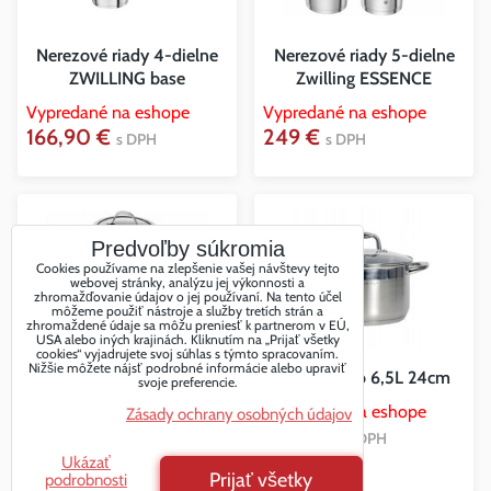
Nerezové riady 4-dielne
Nerezové riady 5-dielne
ZWILLING base
Zwilling ESSENCE
Vypredané na eshope
Vypredané na eshope
166,90 €
249 €
s DPH
s DPH
Predvoľby súkromia
Cookies používame na zlepšenie vašej návštevy tejto
webovej stránky, analýzu jej výkonnosti a
zhromažďovanie údajov o jej používaní. Na tento účel
môžeme použiť nástroje a služby tretích strán a
zhromaždené údaje sa môžu preniesť k partnerom v EÚ,
USA alebo iných krajinách. Kliknutím na „Prijať všetky
cookies“ vyjadrujete svoj súhlas s týmto spracovaním.
Nižšie môžete nájsť podrobné informácie alebo upraviť
Nerezové riady 4-dielne
hrniec Velio 6,5L 24cm
svoje preferencie.
Zwilling Essence
Vypredané na eshope
Zásady ochrany osobných údajov
34,90 €
Vypredané na eshope
s DPH
199 €
s DPH
Ukázať
Prijať všetky
podrobnosti