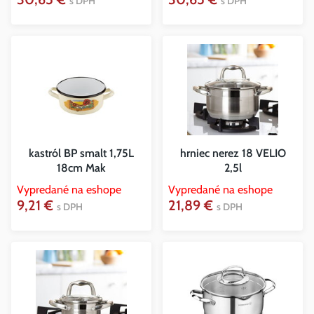
s DPH
s DPH
kastról BP smalt 1,75L
hrniec nerez 18 VELIO
18cm Mak
2,5l
Vypredané na eshope
Vypredané na eshope
9,21 €
21,89 €
s DPH
s DPH