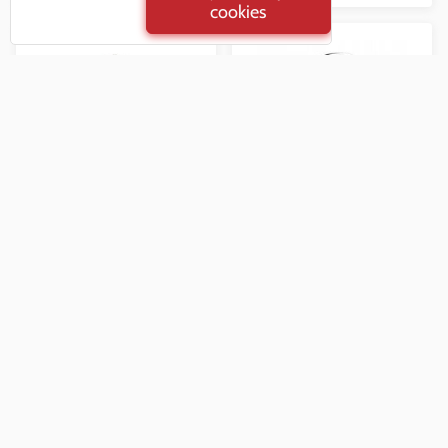
cookies
hrniec Velio 8,2L 26cm
hrniec 16cm 2L nerez
Proline
Vypredané na eshope
39,90 €
Vypredané na eshope
s DPH
54,89 €
s DPH