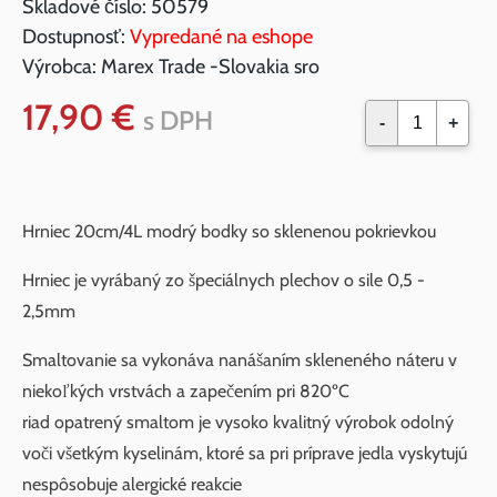
Skladové číslo:
50579
Dostupnosť:
Vypredané na eshope
Výrobca:
Marex Trade -Slovakia sro
17,90 €
s DPH
-
+
Hrniec 20cm/4L modrý bodky so sklenenou pokrievkou
Hrniec je vyrábaný zo špeciálnych plechov o sile 0,5 -
2,5mm
Smaltovanie sa vykonáva nanášaním skleneného náteru v
niekoľkých vrstvách a zapečením pri 820ºC
riad opatrený smaltom je vysoko kvalitný výrobok odolný
voči všetkým kyselinám, ktoré sa pri príprave jedla vyskytujú
nespôsobuje alergické reakcie