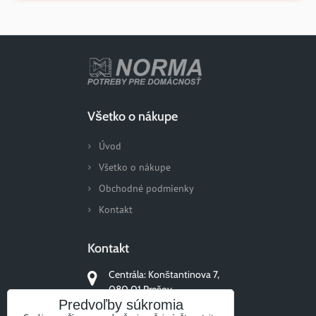
Všetko o nákupe
Úvod
Všetko o nákupe
Obchodné podmienky
Kontakt
Kontakt
Centrála: Konštantinova 7,
080 01 Prešov
Predvoľby súkromia
+421 51/77 311 96