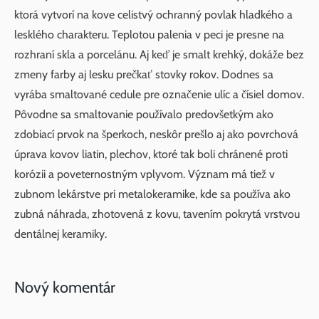
ktorá vytvorí na kove celistvý ochranný povlak hladkého a
lesklého charakteru. Teplotou palenia v peci je presne na
rozhraní skla a porcelánu. Aj keď je smalt krehký, dokáže bez
zmeny farby aj lesku prečkať stovky rokov. Dodnes sa
vyrába smaltované cedule pre označenie ulíc a čísiel domov.
Pôvodne sa smaltovanie používalo predovšetkým ako
zdobiací prvok na šperkoch, neskôr prešlo aj ako povrchová
úprava kovov liatin, plechov, ktoré tak boli chránené proti
korózii a poveternostným vplyvom. Význam má tiež v
zubnom lekárstve pri metalokeramike, kde sa používa ako
zubná náhrada, zhotovená z kovu, tavením pokrytá vrstvou
dentálnej keramiky.
Nový komentár