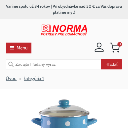
Varíme spolu už 34 rokov | Pri objednávke nad 50 € za Vás dopravu
platíme my :)
0
Menu
Nákupný
košík
Vyhľadávanie
Hľadať
Úvod
kategória 1