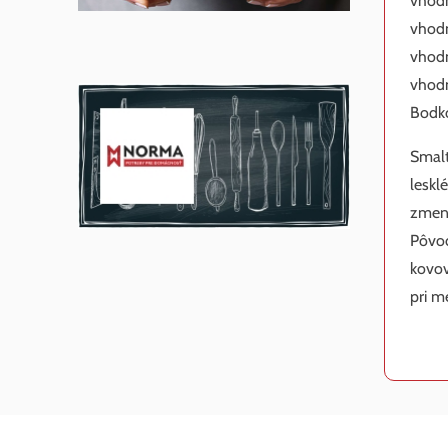
vhodn
vhodn
vhodn
vhodn
Bodk
Smalt
leskl
zmeny
Pôvod
kovov
pri m