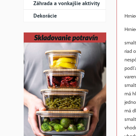
Záhrada a vonkajšie aktivity
Dekorácie
Hrnie
Hrnie
smalt
riad 
nespô
podľa
varen
smalt
má h
jedno
má dl
smalt
vhodn