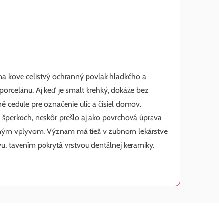
í na kove celistvý ochranný povlak hladkého a
 porcelánu. Aj keď je smalt krehký, dokáže bez
 cedule pre označenie ulíc a čísiel domov.
šperkoch, neskôr prešlo aj ako povrchová úprava
nostným vplyvom. Význam má tiež v zubnom lekárstve
u, tavením pokrytá vrstvou dentálnej keramiky.