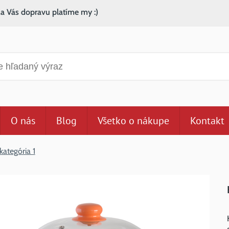
za Vás dopravu platíme my :)
anie
O nás
Blog
Všetko o nákupe
Kontakt
kategória 1