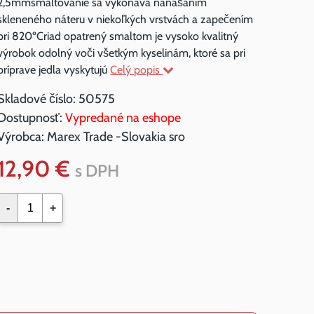
2,5mmsmaltovanie sa vykonáva nanášaním
skleneného náteru v niekoľkých vrstvách a zapečením
pri 820ºCriad opatrený smaltom je vysoko kvalitný
výrobok odolný voči všetkým kyselinám, ktoré sa pri
príprave jedla vyskytujú
Celý popis
Skladové číslo:
50575
Dostupnosť:
Vypredané na eshope
Výrobca:
Marex Trade -Slovakia sro
12,90 €
s DPH
-
+