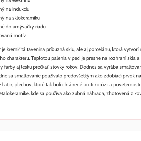
ý na elektrinu
ý na indukciu
ý na sklokeramiku
é do umývačky riadu
ovaná motív
 je kremičitá tavenina príbuzná sklu, ale aj porcelánu, ktorá vytvor
ého charakteru. Teplotou palenia v peci je presne na rozhraní skla a
 farby aj lesku prečkať stovky rokov. Dodnes sa vyrába smaltované
ne sa smaltovanie používalo predovšetkým ako zdobiací prvok na 
 liatin, plechov, ktoré tak boli chránené proti korózii a poveter
etalokeramike, kde sa používa ako zubná náhrada, zhotovená z kov