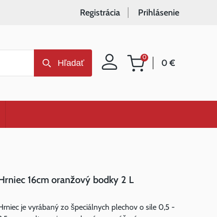
Registrácia
Prihlásenie
0
0 €
Hľadať
Nákupný
košík
Hrniec 16cm oranžový bodky 2 L
Hrniec je vyrábaný zo špeciálnych plechov o sile 0,5 -