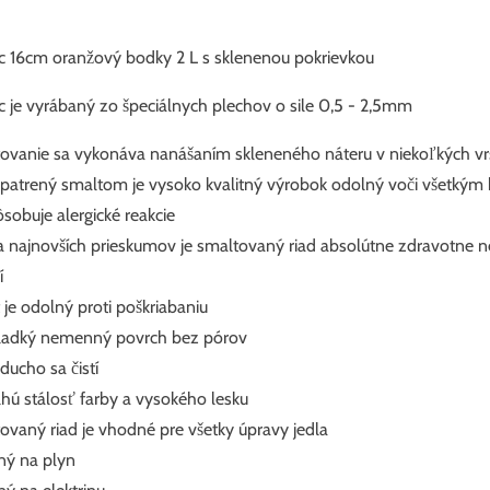
c 16cm oranžový bodky 2 L s sklenenou pokrievkou
c je vyrábaný zo špeciálnych plechov o sile 0,5 - 2,5mm
ovanie sa vykonáva nanášaním skleneného náteru v niekoľkých vr
opatrený smaltom je vysoko kvalitný výrobok odolný voči všetkým ky
sobuje alergické reakcie
 najnovších prieskumov je smaltovaný riad absolútne zdravotne 
í
 je odolný proti poškriabaniu
ladký nemenný povrch bez pórov
ducho sa čistí
hú stálosť farby a vysokého lesku
ovaný riad je vhodné pre všetky úpravy jedla
ý na plyn