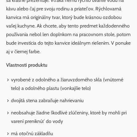
sa krásne prezentuje. Vďaka nemu rýchlo uvaríte vodu na
kávu alebo čaj pre svoju rodinu a priateľov. Rýchlovarná
kanvica má originálny tvar, ktorý bude krásnou ozdobou
vašej kuchyne. Ak chcete, aby tento predmet každodenného
používania nebol len doplnkom na pracovnom stole, potom
bude investícia do tejto kanvice ideálnym riešením. V ponuke
aj v čiernej farbe.
Vlastnosti produktu
vyrobené z odolného a žiaruvzdorného skla (vnútorné
telo) a odolného plastu (vonkajšie telo)
dvojitá stena zabraňuje nahrievaniu
neobsahuje žiadne škodlivé zlúčeniny, ktoré by mohli pri
varení preniknúť do vody
má otočnú základňu