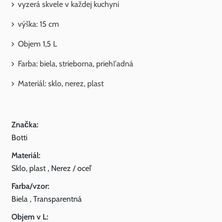
vyzerá skvele v každej kuchyni
výška: 15 cm
Objem 1,5 L
Farba: biela, strieborna, priehľadná
Materiál: sklo, nerez, plast
Značka:
Botti
Materiál:
Sklo, plast , Nerez / oceľ
Farba/vzor:
Biela , Transparentná
Objem v L: