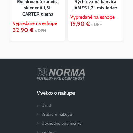
ER
Rýchlovarná kanvica
Rýchlovarná kanvica
sklenená 1,5L
JAMES 1,7L mix farieb
CARTER čierna
Vypredané na eshope
19,90 €
Vypredané na eshope
Vy
s DPH
32,90 €
2
s DPH
Všetko o nákupe
Úvod
Všetko o nákupe
Obchodné podmienky
Kontakt