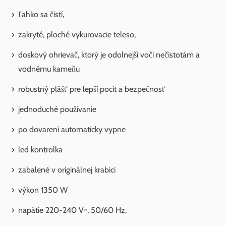
ľahko sa čistí,
zakryté, ploché vykurovacie teleso,
doskový ohrievač, ktorý je odolnejší voči nečistotám a
vodnému kameňu
robustný plášť pre lepší pocit a bezpečnosť
jednoduché používanie
po dovarení automaticky vypne
led kontrolka
zabalené v originálnej krabici
výkon 1350 W
napätie 220-240 V~, 50/60 Hz,