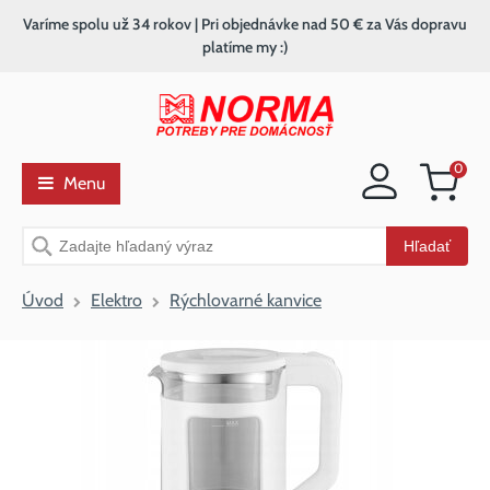
Varíme spolu už 34 rokov | Pri objednávke nad 50 € za Vás dopravu
platíme my :)
0
Menu
Nákupný
košík
Vyhľadávanie
Hľadať
Úvod
Elektro
Rýchlovarné kanvice