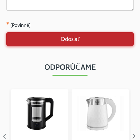
*
(Povinné)
Odoslať
ODPORÚČAME