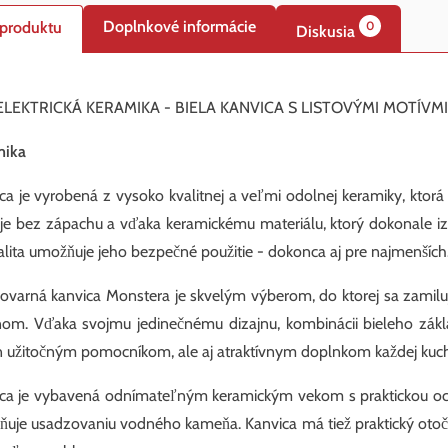
Doplnkové informácie
 produktu
0
Diskusia
L ELEKTRICKÁ KERAMIKA - BIELA KANVICA ​​S LISTOVÝMI MOTÍVMI
mika
ca je vyrobená z vysoko kvalitnej a veľmi odolnej keramiky, ktor
je bez zápachu a vďaka keramickému materiálu, ktorý dokonale izo
alita umožňuje jeho bezpečné použitie - dokonca aj pre najmenších
ovarná kanvica Monstera je skvelým výberom, do ktorej sa zamil
nom. Vďaka svojmu jedinečnému dizajnu, kombinácii bieleho zákl
n užitočným pomocníkom, ale aj atraktívnym doplnkom každej kuchyn
ca je vybavená odnímateľným keramickým vekom s praktickou ochr
ňuje usadzovaniu vodného kameňa. Kanvica má tiež praktický otoč