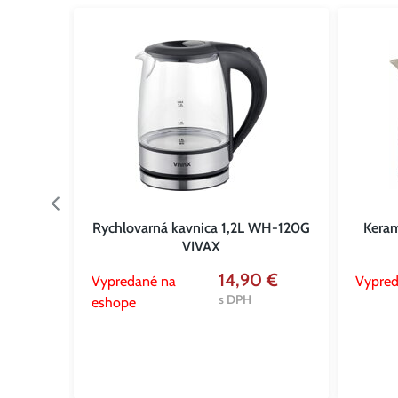
ná 1,5L
Rychlovarná kavnica 1,2L WH-120G
Keram
VIVAX
 €
14,90 €
Vypredané na
Vypred
s DPH
s DPH
eshope