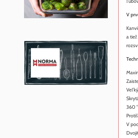
ľubo
V pr
Kanvi
a tie
rozsv
Techn
Maxim
Zaist
Veľký
Skrytá
360 °
Proti
V pod
Dvoji