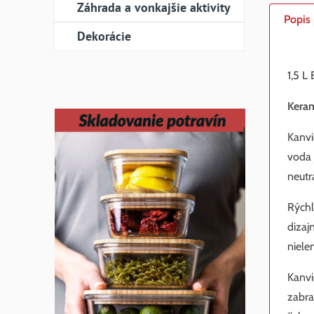
Záhrada a vonkajšie aktivity
Popis
Dekorácie
1,5 
Kera
Kanvi
voda 
neutr
Rýchl
dizaj
niele
Kanvi
zabra