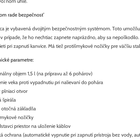
voľnom uhle.
vom rade bezpečnosť
ca je vybavená dvojitým bezpečnostným systémom. Toto umožňuje
ž v prípade, že ho nechtiac zapnete naprázdno, aby sa nepoškodilo. 
ieti pri zapnutí kanvice. Má tiež protišmykové nožičky pre väčšiu stabi
ické parametre:
álny objem 1,5 l (na prípravu až 6 pohárov)
enie veka proti vypadnutiu pri nalievaní do pohára
 plniaci otvor
 špirála
 otočná základňa
šmykové nožičky
stavci priestor na uloženie káblov
tá ochrana (automatické vypnutie pri zapnutí prístroja bez vody, au