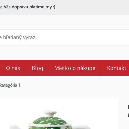
za Vás dopravu platíme my :)
anie
O nás
Blog
Všetko o nákupe
Kontakt
kategória 1