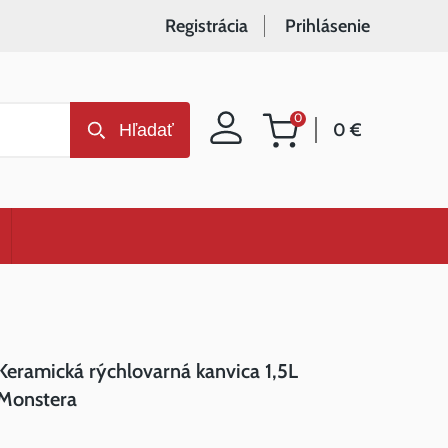
Registrácia
Prihlásenie
0
0 €
Hľadať
Nákupný
košík
Keramická rýchlovarná kanvica 1,5L
Monstera