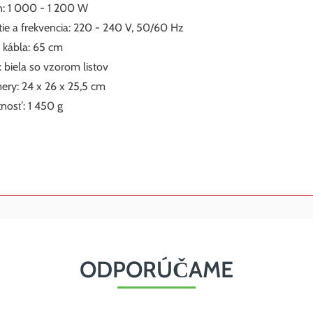
n: 1 000 - 1 200 W
ie a frekvencia: 220 - 240 V, 50/60 Hz
 kábla: 65 cm
: biela so vzorom listov
ry: 24 x 26 x 25,5 cm
osť: 1 450 g
ODPORÚČAME