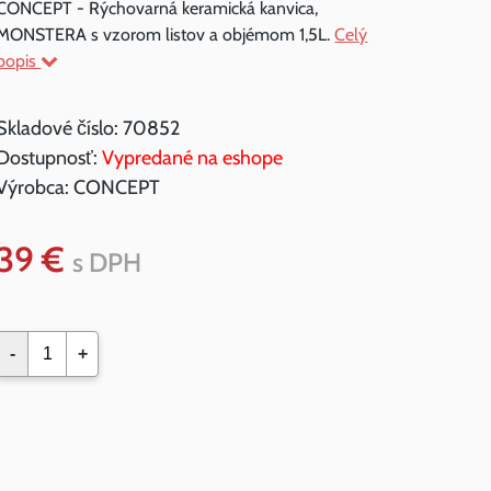
CONCEPT - Rýchovarná keramická kanvica,
MONSTERA s vzorom listov a objémom 1,5L.
Celý
popis
Skladové číslo:
70852
Dostupnosť:
Vypredané na eshope
Výrobca:
CONCEPT
39 €
s DPH
-
+