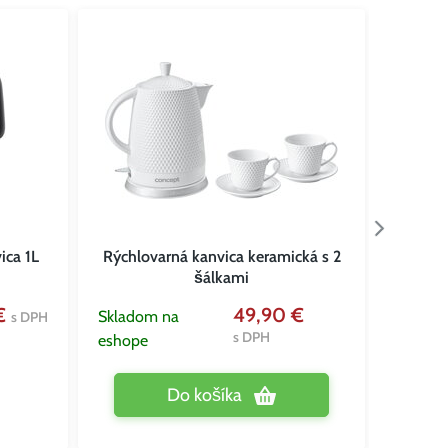
ica 1L
Rýchlovarná kanvica keramická s 2
Rychlo
šálkami
Vypred
 €
49,90 €
Skladom na
s DPH
eshope
s DPH
eshope
Do košíka