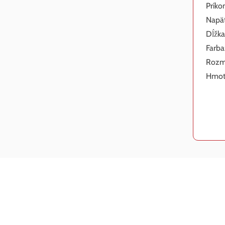
Príko
Napät
Dĺžka
Farba
Rozme
Hmotn