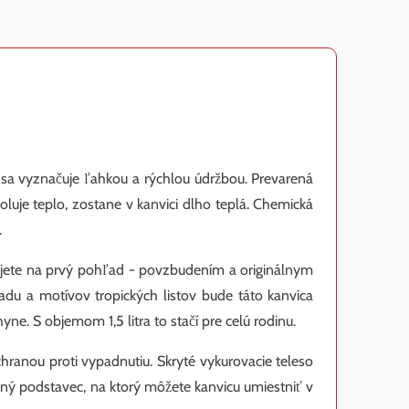
á sa vyznačuje ľahkou a rýchlou údržbou. Prevarená
luje teplo, zostane v kanvici dlho teplá. Chemická
.
ujete na prvý pohľad - povzbudením a originálnym
adu a motívov tropických listov bude táto kanvica
e. S objemom 1,5 litra to stačí pre celú rodinu.
anou proti vypadnutiu. Skryté vykurovacie teleso
ný podstavec, na ktorý môžete kanvicu umiestniť v