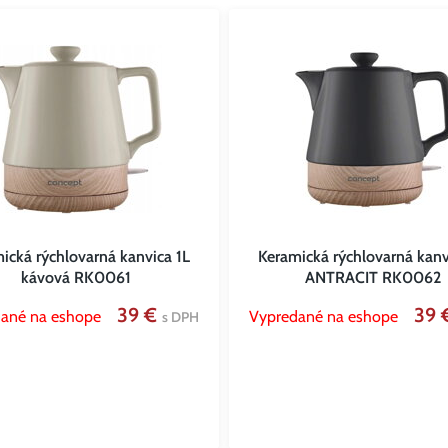
ická rýchlovarná kanvica 1L
Keramická rýchlovarná kanv
kávová RK0061
ANTRACIT RK0062
39 €
39
ané na eshope
Vypredané na eshope
s DPH