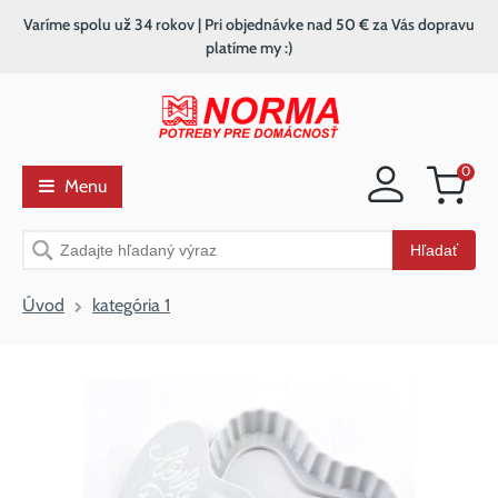
Varíme spolu už 34 rokov | Pri objednávke nad 50 € za Vás dopravu
platíme my :)
0
Menu
Nákupný
košík
Vyhľadávanie
Hľadať
Úvod
kategória 1