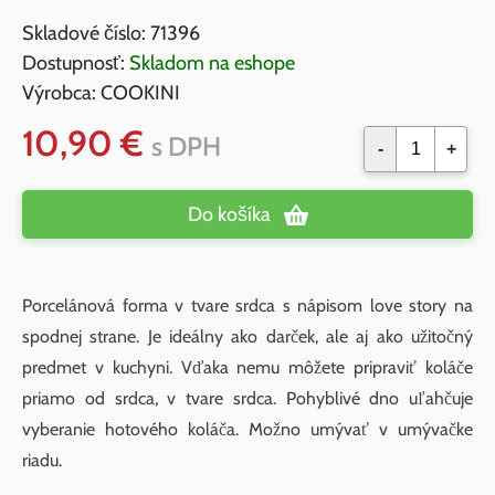
Skladové číslo:
71396
Dostupnosť:
Skladom na eshope
Výrobca:
COOKINI
10,90 €
s DPH
-
+
Do košíka
Porcelánová forma v tvare srdca s nápisom love story na
spodnej strane. Je ideálny ako darček, ale aj ako užitočný
predmet v kuchyni. Vďaka nemu môžete pripraviť koláče
priamo od srdca, v tvare srdca. Pohyblivé dno uľahčuje
vyberanie hotového koláča. Možno umývať v umývačke
riadu.