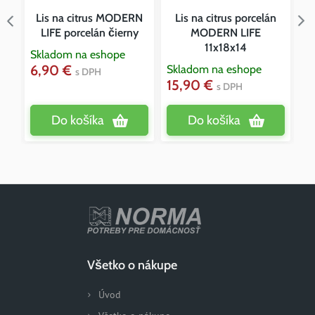
a
Lis na citrus MODERN
Lis na citrus porcelán
LIFE porcelán čierny
MODERN LIFE
11x18x14
Skladom na eshope
6,90 €
Skladom na eshope
Sk
s DPH
15,90 €
1
s DPH
Do košíka
Do košíka
Všetko o nákupe
Úvod