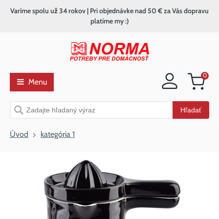
Varíme spolu už 34 rokov | Pri objednávke nad 50 € za Vás dopravu
platíme my :)
0
Menu
Nákupný
košík
Vyhľadávanie
Hľadať
Úvod
kategória 1