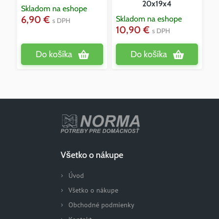
20x19x4
Skladom na eshope
6,90 €
Skladom na eshope
Sk
s DPH
10,90 €
1
s DPH
Do košíka
Do košíka
Všetko o nákupe
Úvod
Všetko o nákupe
Obchodné podmienky