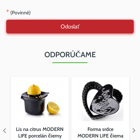
*
(Povinné)
Odoslať
ODPORÚČAME
y
Lis na citrus MODERN
Forma srdce
LIFE porcelán čierny
MODERN LIFE čierna