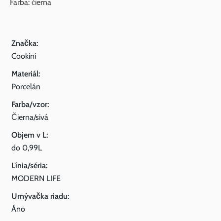
Farba: čierna
Značka:
Cookini
Materiál:
Porcelán
Farba/vzor:
Čierna/sivá
Objem v L:
do 0,99L
Línia/séria:
MODERN LIFE
Umývačka riadu:
Áno