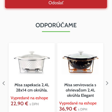
Odoslať
ODPORÚČAME
z
Misa zapekacia 2,4L
Misa servirovacia s
28x14 cm okrúhla.
ohrievačom 2,4L
okrúhla Elegant
Vypredané na eshope
22,90 €
Vypredané na eshope
Vy
s DPH
36,90 €
5
s DPH