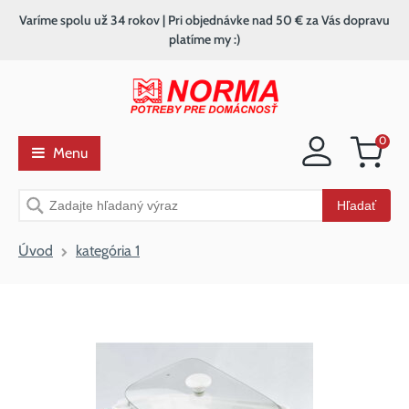
Varíme spolu už 34 rokov | Pri objednávke nad 50 € za Vás dopravu
platíme my :)
0
Menu
Nákupný
košík
Vyhľadávanie
Hľadať
Úvod
kategória 1