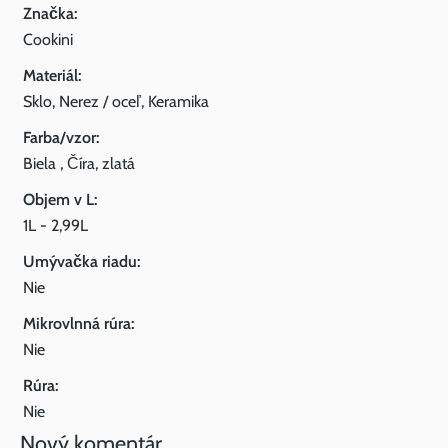
Značka:
Cookini
Materiál:
Sklo, Nerez / oceľ, Keramika
Farba/vzor:
Biela , Číra, zlatá
Objem v L:
1L - 2,99L
Umývačka riadu:
Nie
Mikrovlnná rúra:
Nie
Rúra:
Nie
Nový komentár