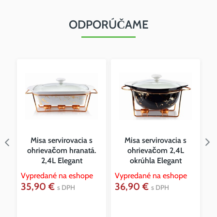
ODPORÚČAME
Misa servirovacia s
Misa servirovacia s
ohrievačom hranatá.
ohrievačom 2,4L
2,4L Elegant
okrúhla Elegant
Vypredané na eshope
Vypredané na eshope
Vy
35,90 €
36,90 €
5
s DPH
s DPH