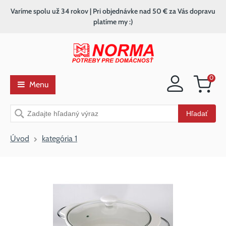
Varíme spolu už 34 rokov | Pri objednávke nad 50 € za Vás dopravu
platíme my :)
0
Menu
Nákupný
košík
Vyhľadávanie
Hľadať
Úvod
kategória 1