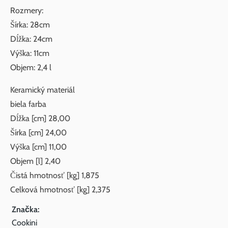
Rozmery:
Šírka: 28cm
Dĺžka: 24cm
Výška: 11cm
Objem: 2,4 l
Keramický materiál
biela farba
Dĺžka [cm] 28,00
Šírka [cm] 24,00
Výška [cm] 11,00
Objem [l] 2,40
Čistá hmotnosť [kg] 1,875
Celková hmotnosť [kg] 2,375
Značka:
Cookini