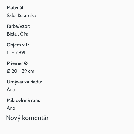
Materiál:
Sklo, Keramika
Farba/vzor:
Biela , Číra
Objem v L:
1L - 2,99L
Priemer Ø:
Ø 20 - 29 cm
Umývačka riadu:
Áno
Mikrovlnná rúra:
Áno
Nový komentár