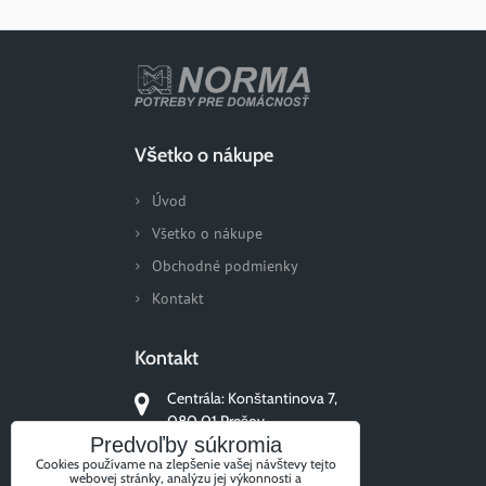
Všetko o nákupe
Úvod
Všetko o nákupe
Obchodné podmienky
Kontakt
Kontakt
Centrála: Konštantinova 7,
080 01 Prešov
Predvoľby súkromia
+421 51/77 311 96
Cookies používame na zlepšenie vašej návštevy tejto
webovej stránky, analýzu jej výkonnosti a