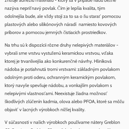
znižuje adhéziu materiálu - ktorý sa v prípade riadu bežne
nazýva nepriľnavý povlak. Čím je lepšia kvalita, tým
odolnejšia bude, ale vždy stojí za to sa o ňu starať pomocou
plastových alebo silikónových náradí namiesto kovových
príborov a pomocou jemných čistiacich prostriedkov.
Na trhu sú k dispozícii rôzne druhy nelepivých materiálov -
vybrali sme vrstvu vystuženú keramickou vrstvou, vďaka
ktorej je trvanlivejšia ako konkurenčné návrhy. Hliníková
nádoba je potiahnutá tromi vrstvami: základným povlakom
odolným proti oderu, ochranným keramickým povlakom,
ktorý navyše spevňuje nádobu, a vonkajším povlakom s
nelepivými vlastnosťami. Neexistuje žiadna možnosť
škodlivých zlúčenín kadmia, olova alebo PFOA, ktoré sa môžu
objaviť v lacných výrobkoch nižšej kvality.
V súčasnosti v našich výrobkoch používame nátery Greblon