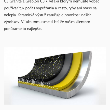
C3 Granite a Greblon C3 +, vďaka ktorým nemusíte vôbec
používať tuk počas vyprážania a cesto, ryby ani mäso sa
nelepia. Keramická výstuž zaručuje dlhovekosť našich
výrobkov. Vďaka tomu sme si istí, že našim klientom
ponúkame to najlepšie.