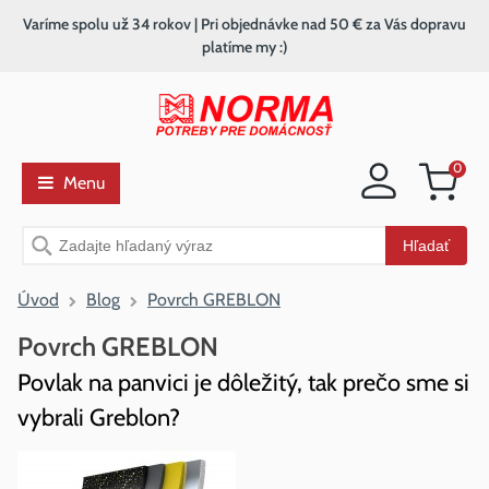
Varíme spolu už 34 rokov | Pri objednávke nad 50 € za Vás dopravu
platíme my :)
0
Menu
Nákupný
košík
Vyhľadávanie
Hľadať
Úvod
Blog
Povrch GREBLON
Povrch GREBLON
Povlak na panvici je dôležitý, tak prečo sme si
vybrali Greblon?