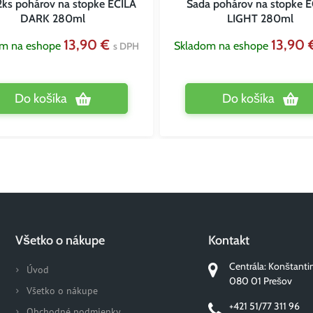
2ks pohárov na stopke ECILA
Sada pohárov na stopke 
DARK 280ml
LIGHT 280ml
13,90 €
13,90
om na eshope
Skladom na eshope
s DPH
Do košíka
Do košíka
Všetko o nákupe
Kontakt
Centrála: Konštanti
Úvod
080 01 Prešov
Všetko o nákupe
+421 51/77 311 96
Obchodné podmienky