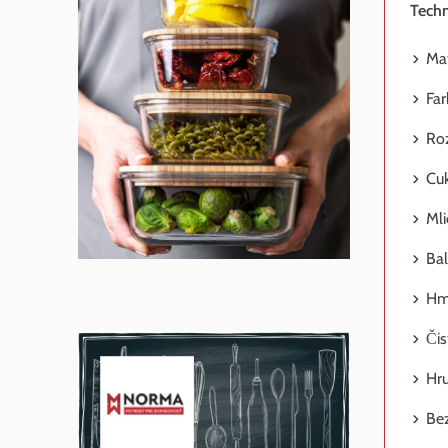
Techn
Mat
Far
Ro
Cuk
Mli
Bal
Hm
Čis
Hr
Bez