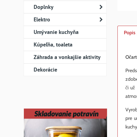
Doplnky
Elektro
Umývanie kuchyňa
Popis
Kúpeľňa, toaleta
Záhrada a vonkajšie aktivity
Očart
Dekorácie
Preds
zdobe
či už
atmos
Vyrob
pre u
kuchy