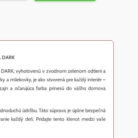
LA DARK
LA DARK, vyhotovenú v zvodnom zelenom odtieni a
y a mliekovky, je ako stvorená pre každý interiér –
 dizajn a očarujúca farba prinesú do vášho domova
 jednoduchú údržbu. Táto súprava je úplne bezpečná
nie každý deň. Pridajte tento klenot medzi vaše