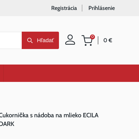
Registrácia
Prihlásenie
0
0 €
Hľadať
Nákupný
košík
Cukornička s nádoba na mlieko ECILA
DARK