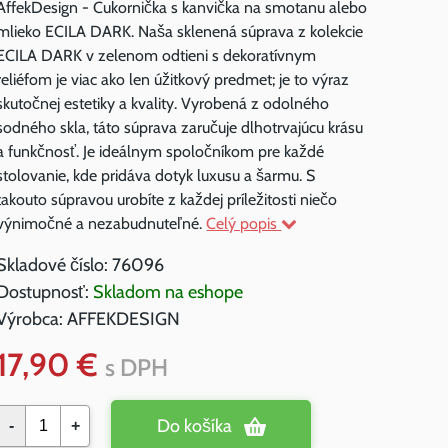
AffekDesign - Cukornička s kanvička na smotanu alebo
mlieko ECILA DARK. Naša sklenená súprava z kolekcie
ECILA DARK v zelenom odtieni s dekoratívnym
reliéfom je viac ako len úžitkový predmet; je to výraz
skutočnej estetiky a kvality. Vyrobená z odolného
sodného skla, táto súprava zaručuje dlhotrvajúcu krásu
a funkčnosť. Je ideálnym spoločníkom pre každé
stolovanie, kde pridáva dotyk luxusu a šarmu. S
takouto súpravou urobíte z každej príležitosti niečo
výnimočné a nezabudnuteľné.
Celý popis
Skladové číslo:
76096
Dostupnosť:
Skladom na eshope
Výrobca:
AFFEKDESIGN
17,90 €
s DPH
Do košíka
-
+