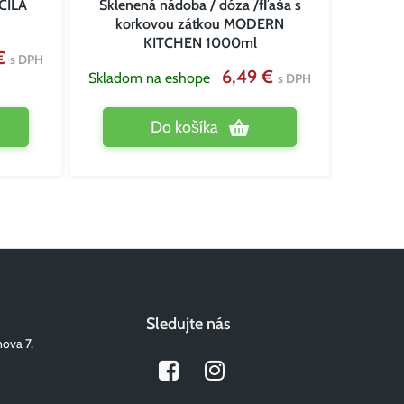
ECILA
Sklenená nádoba / dóza /fľaša s
Sklen
korkovou zátkou MODERN
ko
KITCHEN 1000ml
 €
s DPH
6,49 €
Skladom na eshope
Sklado
s DPH
Do košíka
Sledujte nás
nova 7,
Facebook
Instagram