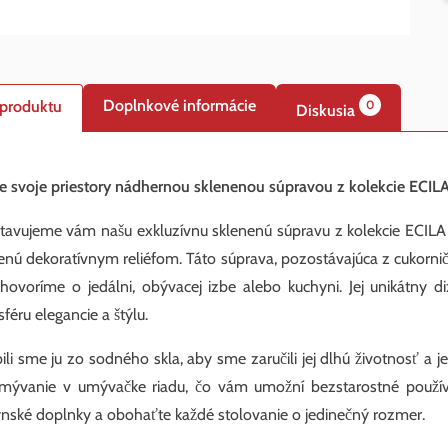
Doplnkové informácie
 produktu
0
Diskusia
e svoje priestory nádhernou sklenenou súpravou z kolekcie ECI
tavujeme vám našu exkluzívnu sklenenú súpravu z kolekcie ECI
nú dekoratívnym reliéfom. Táto súprava, pozostávajúca z cukorničk
 hovoríme o jedálni, obývacej izbe alebo kuchyni. Jej unikátny
féru elegancie a štýlu.
ili sme ju zo sodného skla, aby sme zaručili jej dlhú životnosť a
mývanie v umývačke riadu, čo vám umožní bezstarostné používa
nské doplnky a obohaťte každé stolovanie o jedinečný rozmer.