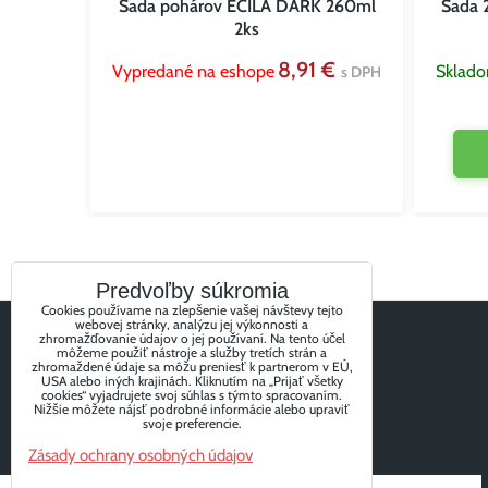
o ADEL
Sada pohárov ECILA DARK 260ml
Sada 
2ks
 €
8,91 €
Vypredané na eshope
Sklad
s DPH
s DPH
Predvoľby súkromia
Cookies používame na zlepšenie vašej návštevy tejto
webovej stránky, analýzu jej výkonnosti a
zhromažďovanie údajov o jej používaní. Na tento účel
môžeme použiť nástroje a služby tretích strán a
zhromaždené údaje sa môžu preniesť k partnerom v EÚ,
USA alebo iných krajinách. Kliknutím na „Prijať všetky
cookies“ vyjadrujete svoj súhlas s týmto spracovaním.
Nižšie môžete nájsť podrobné informácie alebo upraviť
svoje preferencie.
Zásady ochrany osobných údajov