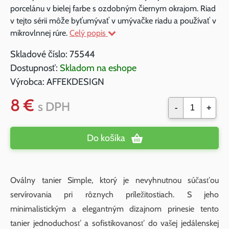
porcelánu v bielej farbe s ozdobným čiernym okrajom. Riad
v tejto sérii môže byťumývať v umývačke riadu a používať v
mikrovlnnej rúre.
Celý popis
Skladové číslo:
75544
Dostupnosť:
Skladom na eshope
Výrobca:
AFFEKDESIGN
8 €
s DPH
-
+
Do košíka
Oválny tanier Simple, ktorý je nevyhnutnou súčasťou
servírovania pri rôznych príležitostiach. S jeho
minimalistickým a elegantným dizajnom prinesie tento
tanier jednoduchosť a sofistikovanosť do vašej jedálenskej