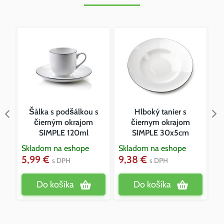
ie
Šálka s podšálkou s
Hlboký tanier s
čierným okrajom
čiernym okrajom
SIMPLE 120ml
SIMPLE 30x5cm
Sk
6
Skladom na eshope
Skladom na eshope
5,99 €
9,38 €
s DPH
s DPH
Do košíka
Do košíka