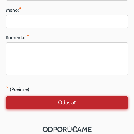
*
Meno:
*
Komentár:
*
(Povinné)
Odoslať
ODPORÚČAME