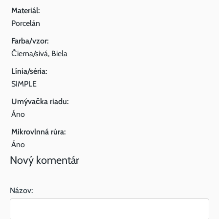
Materiál:
Porcelán
Farba/vzor:
Čierna/sivá, Biela
Línia/séria:
SIMPLE
Umývačka riadu:
Áno
Mikrovlnná rúra:
Áno
Nový komentár
Názov: