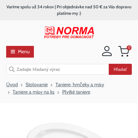
Varíme spolu už 34 rokov | Pri objednávke nad 50 € za Vás dopravu
platíme my :)
0
Menu
Nákupný
košík
Vyhľadávanie
Hľadať
Úvod
Stolovanie
Taniere, hrnčeky a misy
Taniere a misy na ks
Plytké taniere