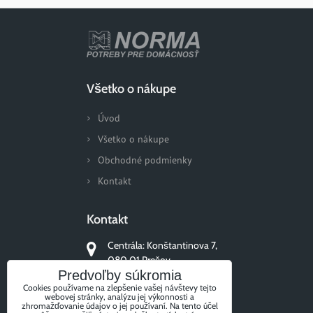
Všetko o nákupe
Úvod
Všetko o nákupe
Obchodné podmienky
Kontakt
Kontakt
Centrála: Konštantinova 7,
080 01 Prešov
Predvoľby súkromia
+421 51/77 311 96
Cookies používame na zlepšenie vašej návštevy tejto
webovej stránky, analýzu jej výkonnosti a
zhromažďovanie údajov o jej používaní. Na tento účel