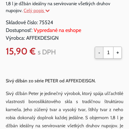
1,8 l je džbán ideálny na servírovanie všetkých druhov
nupojov.
Celý popis
Skladové číslo:
75524
Dostupnosť:
Vypredané na eshope
Výrobca:
AFFEKDESIGN
15,90 €
s DPH
-
+
Sivý džbán zo série PETER od AFFEKDEISGN.
Sivý džbán Peter je jedinečný výrobok, ktorý spája ušľachtilé
vlastnosti borosilikátového skla s tradičnou štruktúrou
kameňa. Jeho zúžený tvar a vysoký tvar, štíhly tvar z neho
robia dokonalý doplnok každej jedálne. S objemom 1,8 l je
džbán ideálny na servírovanie všetkých druhov nupojov. Je