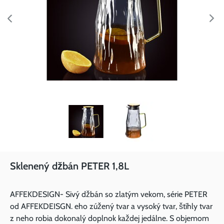
Sklenený džbán PETER 1,8L
AFFEKDESIGN- Sivý džbán so zlatým vekom, série PETER
od AFFEKDEISGN. eho zúžený tvar a vysoký tvar, štíhly tvar
z neho robia dokonalý doplnok každej jedálne. S objemom