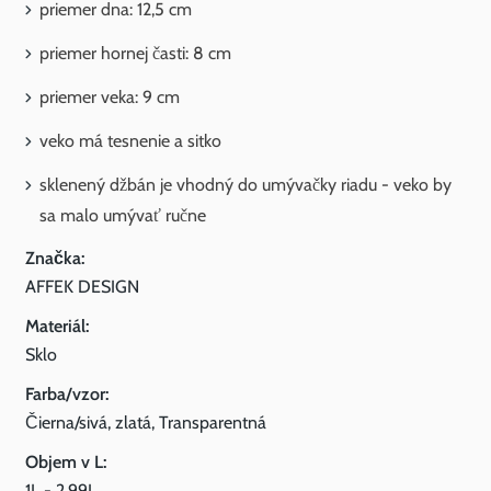
priemer dna: 12,5 cm
priemer hornej časti: 8 cm
priemer veka: 9 cm
veko má tesnenie a sitko
sklenený džbán je vhodný do umývačky riadu - veko by
sa malo umývať ručne
Značka:
AFFEK DESIGN
Materiál:
Sklo
Farba/vzor:
Čierna/sivá, zlatá, Transparentná
Objem v L:
1L - 2,99L