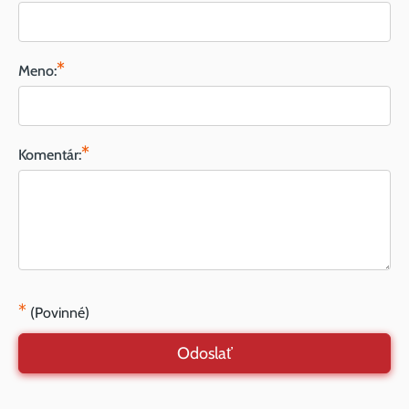
*
Meno:
*
Komentár:
*
(Povinné)
Odoslať