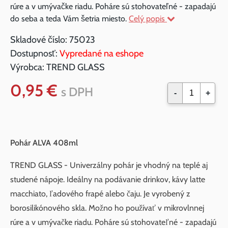
rúre a v umývačke riadu. Poháre sú stohovateľné - zapadajú
do seba a teda Vám šetria miesto.
Celý popis
Skladové číslo:
75023
Dostupnosť:
Vypredané na eshope
Výrobca:
TREND GLASS
0,95 €
s DPH
-
+
Pohár ALVA 408ml
TREND GLASS - Univerzálny pohár je vhodný na teplé aj
studené nápoje. Ideálny na podávanie drinkov, kávy latte
macchiato, ľadového frapé alebo čaju. Je vyrobený z
borosilikónového skla. Možno ho používať v mikrovlnnej
rúre a v umývačke riadu. Poháre sú stohovateľné - zapadajú