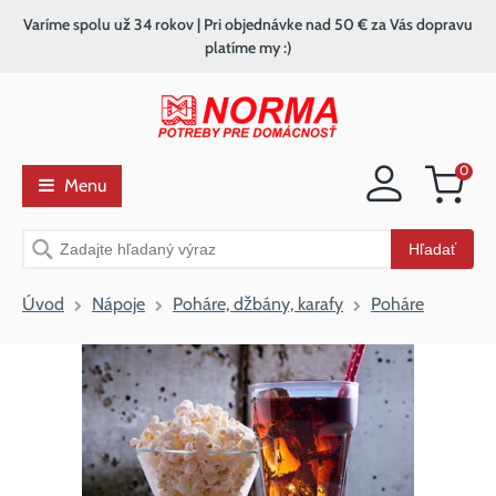
Varíme spolu už 34 rokov | Pri objednávke nad 50 € za Vás dopravu
platíme my :)
0
Menu
Nákupný
košík
Vyhľadávanie
Hľadať
Úvod
Nápoje
Poháre, džbány, karafy
Poháre