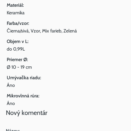
Materiál:
Keramika
Farba/vzor:
Čierna/sivá, Vzor, Mix farieb, Zelená
Objem v L:
do 0,99L
Priemer Ø:
Ø 10 - 19 cm
Umývačka riadu:
Áno
Mikrovlnná rúra:
Áno
Nový komentár
Názov: