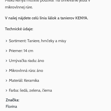
Misku Kenya môžete používať na ohrievanie jedla v
mikrovlnnej rúre.
V našej nájdete celú línia šálok a tanierov KENYA.
Technické údaje:
Sortiment: Taniere, hrnčeky a misy
Priemer: 14 cm
Umývačka riadu: áno
Mikrovlnná rúra: áno
Materiál: Keramika
Farba: šedá, zelena, čierna
Značka:
Florina