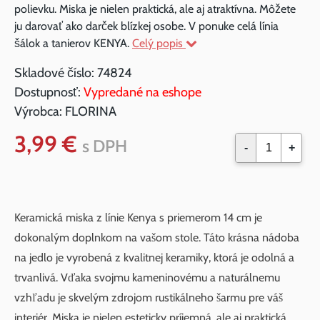
polievku. Miska je nielen praktická, ale aj atraktívna. Môžete
ju darovať ako darček blízkej osobe. V ponuke celá línia
šálok a tanierov KENYA.
Celý popis
Skladové číslo:
74824
Dostupnosť:
Vypredané na eshope
Výrobca:
FLORINA
3,99 €
s DPH
-
+
Keramická miska z línie Kenya s priemerom 14 cm je
dokonalým doplnkom na vašom stole. Táto krásna nádoba
na jedlo je vyrobená z kvalitnej keramiky, ktorá je odolná a
trvanlivá. Vďaka svojmu kameninovému a naturálnemu
vzhľadu je skvelým zdrojom rustikálneho šarmu pre váš
interiér. Miska je nielen esteticky príjemná, ale aj praktická,