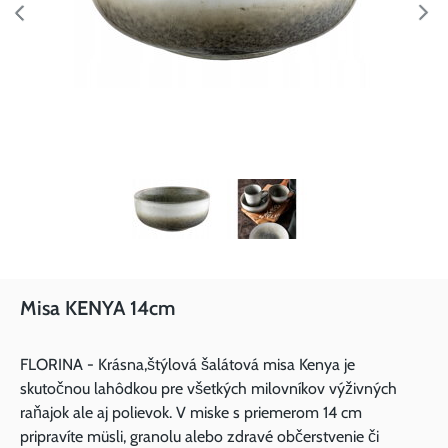
Misa KENYA 14cm
FLORINA - Krásna,štýlová šalátová misa Kenya je
skutočnou lahôdkou pre všetkých milovníkov výživných
raňajok ale aj polievok. V miske s priemerom 14 cm
pripravíte müsli, granolu alebo zdravé občerstvenie či