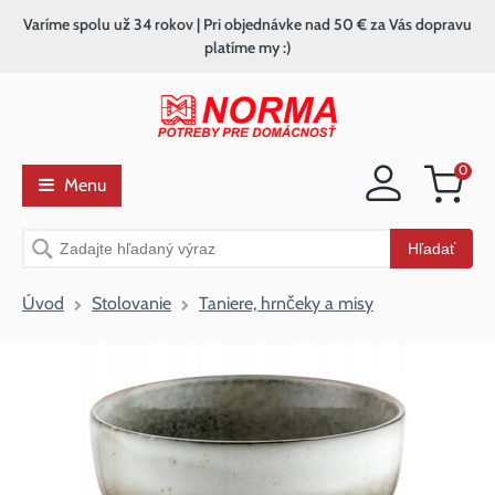
Varíme spolu už 34 rokov | Pri objednávke nad 50 € za Vás dopravu
platíme my :)
0
Menu
Nákupný
košík
Vyhľadávanie
Hľadať
Úvod
Stolovanie
Taniere, hrnčeky a misy