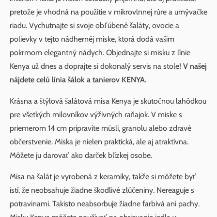
pretože je vhodná na použitie v mikrovlnnej rúre a umývačke
riadu. Vychutnajte si svoje obľúbené šaláty, ovocie a
polievky v tejto nádhernéj miske, ktorá dodá vašim
pokrmom elegantný nádych. Objednajte si misku z línie
Kenya už dnes a doprajte si dokonalý servis na stole!
V našej
nájdete celú línia šálok a tanierov KENYA.
Krásna a štýlová šalátová misa Kenya je skutočnou lahôdkou
pre všetkých milovníkov výživných raňajok. V miske s
priemerom 14 cm pripravíte müsli, granolu alebo zdravé
občerstvenie. Miska je nielen praktická, ale aj atraktívna.
Môžete ju darovať ako darček blízkej osobe.
Misa na šalát je vyrobená z keramiky, takže si môžete byť
istí, že neobsahuje žiadne škodlivé zlúčeniny. Nereaguje s
potravinami. Takisto neabsorbuje žiadne farbivá ani pachy.