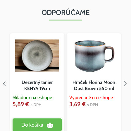
ODPORÚČAME
Dezertný tanier
Hrnček Florina Moon
KENYA 19cm
Dust Brown 550 ml
Skladom na eshope
Vypredané na eshope
Sk
5,89 €
3,69 €
3
s DPH
s DPH
Do košíka