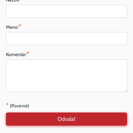
*
Meno:
*
Komentár:
*
(Povinné)
Odoslať