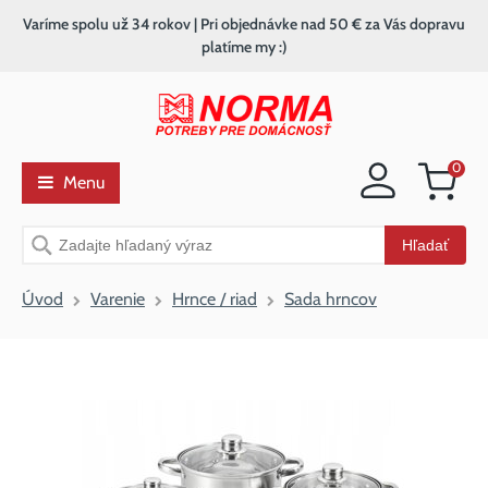
Varíme spolu už 34 rokov | Pri objednávke nad 50 € za Vás dopravu
platíme my :)
0
Menu
Nákupný
košík
Vyhľadávanie
Hľadať
Úvod
Varenie
Hrnce / riad
Sada hrncov