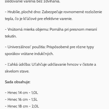
sledovanie varenia bez zdvíhania.
- Hrubšie, ploché dno: Zabezpečuje rovnomerné rozloženie
tepla, čo je kľúčové pre efektívne varenie.
- Vnútorná mierka objemu: Pomáha pri presnom meraní
tekutín.
- Univerzálnosť použitia: Prispôsobené pre rôzne typy
sporákov vrátane indukčných.
- Ľahká údržba: Uľahčuje udržiavanie hrncov v čistote a
skvelom stave.
Sada obsahuje:
- Hrnec 14 cm - 1,0L
- Hrnec 16 cm - 1,5L
- Hrnec 18 cm - 2,0L