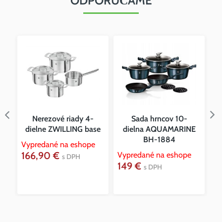
ODPORÚČAME
Nerezové riady 4-
Sada hrncov 10-
a
dielne ZWILLING base
dielna AQUAMARINE
s
SE
BH-1884
Vypredané na eshope
166,90 €
Vypredané na eshope
s DPH
149 €
Vy
s DPH
5