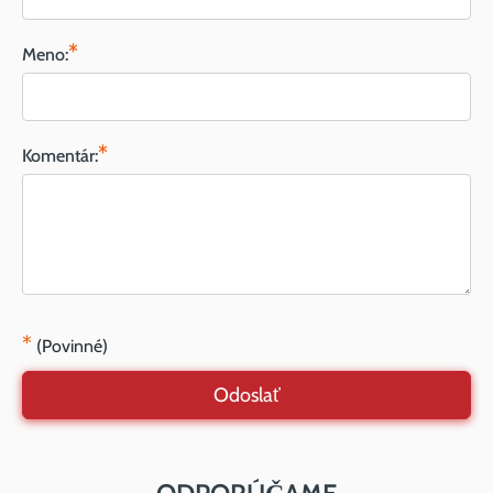
*
Meno:
*
Komentár:
*
(Povinné)
Odoslať