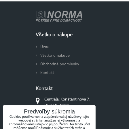
Všetko o nákupe
Úvod
Všetko o nákupe
Obchodné podmienky
Kontakt
Kontakt
Centrála: Konštantinova 7,
080 01 Prešov
Predvoľby súkromia
+421 51/77 311 96
Cookies používame na zlepšenie vašej návštevy tejto
webovej stránky, analýzu jej výkonnosti a
zhromažďovanie údajov o jej používaní. Na tento účel
môžeme použiť nástroje a služby tretích strán a