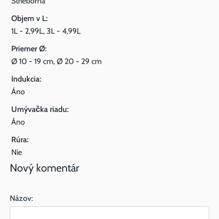
Strieborná
Objem v L:
1L - 2,99L, 3L - 4,99L
Priemer Ø:
Ø 10 - 19 cm, Ø 20 - 29 cm
Indukcia:
Áno
Umývačka riadu:
Áno
Rúra:
Nie
Nový komentár
Názov: