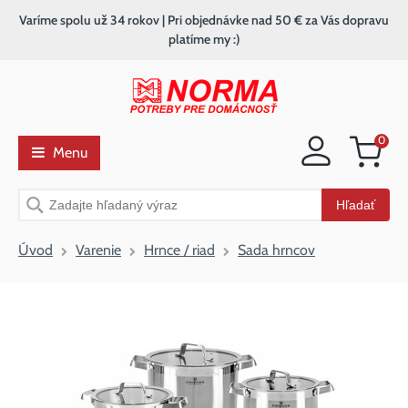
Varíme spolu už 34 rokov | Pri objednávke nad 50 € za Vás dopravu
platíme my :)
0
Menu
Nákupný
košík
Vyhľadávanie
Hľadať
Úvod
Varenie
Hrnce / riad
Sada hrncov