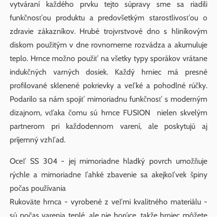
vytváraní každého prvku tejto súpravy sme sa riadili
funkčnosťou produktu a predovšetkým starostlivosťou o
zdravie zákazníkov. Hrubé trojvrstvové dno s hliníkovým
diskom použitým v dne rovnomerne rozvádza a akumuluje
teplo. Hrnce možno použiť na všetky typy sporákov vrátane
indukčných varných dosiek. Každý hrniec má presné
profilované sklenené pokrievky a veľké a pohodlné rúčky.
Podarilo sa nám spojiť mimoriadnu funkčnosť s moderným
dizajnom, vďaka čomu sú hrnce FUSION nielen skvelým
partnerom pri každodennom varení, ale poskytujú aj
príjemný vzhľad.
Oceľ SS 304 - jej mimoriadne hladký povrch umožňuje
rýchle a mimoriadne ľahké zbavenie sa akejkoľvek špiny
počas používania
Rukoväte hrnca - vyrobené z veľmi kvalitného materiálu -
sú počas varenia teplé, ale nie horúce, takže hrniec môžete