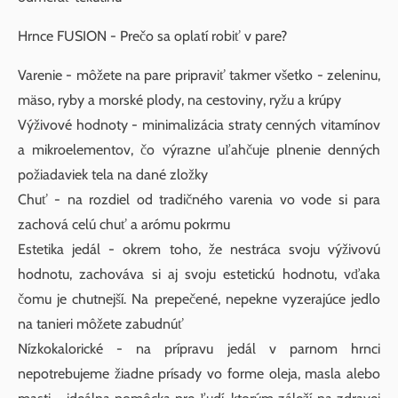
Hrnce FUSION - Prečo sa oplatí robiť v pare?
Varenie - môžete na pare pripraviť takmer všetko - zeleninu,
mäso, ryby a morské plody, na cestoviny, ryžu a krúpy
Výživové hodnoty - minimalizácia straty cenných vitamínov
a mikroelementov, čo výrazne uľahčuje plnenie denných
požiadaviek tela na dané zložky
Chuť - na rozdiel od tradičného varenia vo vode si para
zachová celú chuť a arómu pokrmu
Estetika jedál - okrem toho, že nestráca svoju výživovú
hodnotu, zachováva si aj svoju estetickú hodnotu, vďaka
čomu je chutnejší. Na prepečené, nepekne vyzerajúce jedlo
na tanieri môžete zabudnúť
Nízkokalorické - na prípravu jedál v parnom hrnci
nepotrebujeme žiadne prísady vo forme oleja, masla alebo