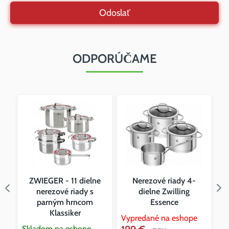
Odoslať
ODPORÚČAME
ZWIEGER - 11 dielne
Nerezové riady 4-
R
nerezové riady s
dielne Zwilling
parným hrncom
Essence
Klassiker
Vypredané na eshope
Vy
Skladom na eshope