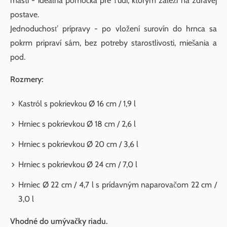
masti - ideálna pomôcka pre ľudí, ktorým záleží na zdravej
postave.
Jednoduchosť prípravy - po vložení surovín do hrnca sa
pokrm pripraví sám, bez potreby starostlivosti, miešania a
pod.
Rozmery:
Kastról s pokrievkou Ø 16 cm / 1,9 l
Hrniec s pokrievkou Ø 18 cm / 2,6 l
Hrniec s pokrievkou Ø 20 cm / 3,6 l
Hrniec s pokrievkou Ø 24 cm / 7,0 l
Hrniec Ø 22 cm / 4,7 l s prídavným naparovačom 22 cm /
3,0 l
Vhodné do umývačky riadu.