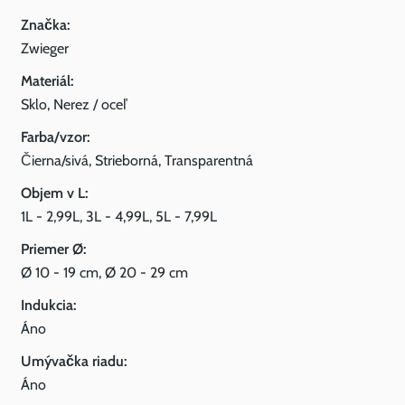
Značka:
Zwieger
Materiál:
Sklo, Nerez / oceľ
Farba/vzor:
Čierna/sivá, Strieborná, Transparentná
Objem v L:
1L - 2,99L, 3L - 4,99L, 5L - 7,99L
Priemer Ø:
Ø 10 - 19 cm, Ø 20 - 29 cm
Indukcia:
Áno
Umývačka riadu:
Áno