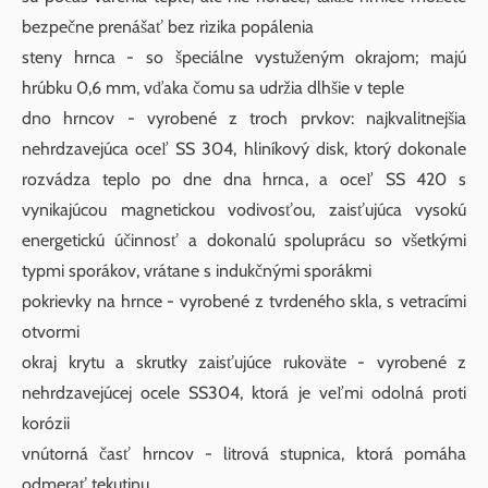
bezpečne prenášať bez rizika popálenia
steny hrnca - so špeciálne vystuženým okrajom; majú
hrúbku 0,6 mm, vďaka čomu sa udržia dlhšie v teple
dno hrncov - vyrobené z troch prvkov: najkvalitnejšia
nehrdzavejúca oceľ SS 304, hliníkový disk, ktorý dokonale
rozvádza teplo po dne dna hrnca, a oceľ SS 420 s
vynikajúcou magnetickou vodivosťou, zaisťujúca vysokú
energetickú účinnosť a dokonalú spoluprácu so všetkými
typmi sporákov, vrátane s indukčnými sporákmi
pokrievky na hrnce - vyrobené z tvrdeného skla, s vetracími
otvormi
okraj krytu a skrutky zaisťujúce rukoväte - vyrobené z
nehrdzavejúcej ocele SS304, ktorá je veľmi odolná proti
korózii
vnútorná časť hrncov - litrová stupnica, ktorá pomáha
odmerať tekutinu