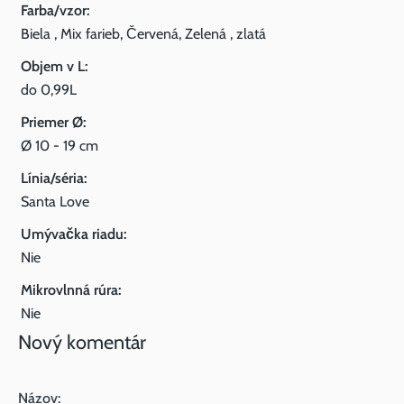
Farba/vzor:
Biela , Mix farieb, Červená, Zelená , zlatá
Objem v L:
do 0,99L
Priemer Ø:
Ø 10 - 19 cm
Línia/séria:
Santa Love
Umývačka riadu:
Nie
Mikrovlnná rúra:
Nie
Nový komentár
Názov: