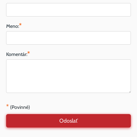
*
Meno:
*
Komentár:
*
(Povinné)
Odoslať