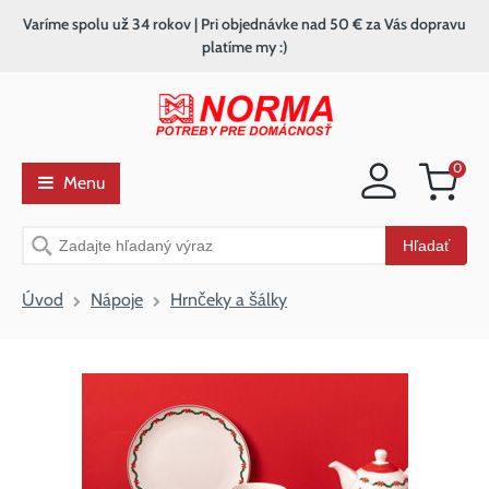
Varíme spolu už 34 rokov | Pri objednávke nad 50 € za Vás dopravu
platíme my :)
0
Menu
Nákupný
košík
Vyhľadávanie
Hľadať
Úvod
Nápoje
Hrnčeky a šálky