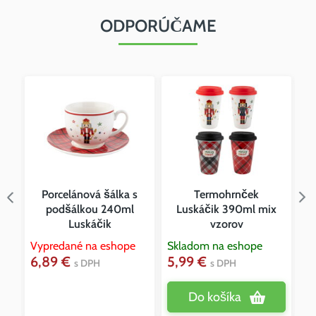
ODPORÚČAME
Porcelánová šálka s
Termohrnček
podšálkou 240ml
Luskáčik 390ml mix
Luskáčik
vzorov
Vypredané na eshope
Skladom na eshope
Vy
6,89 €
5,99 €
4
s DPH
s DPH
Do košíka