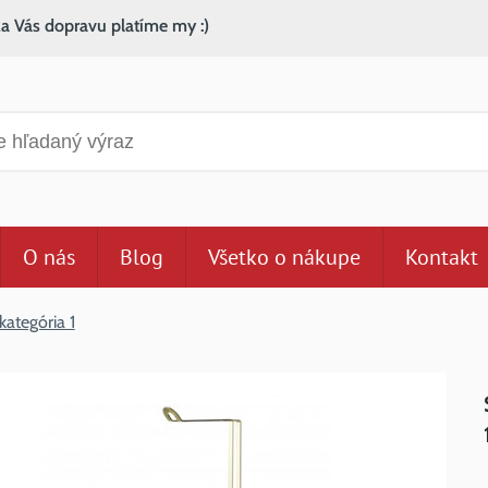
za Vás dopravu platíme my :)
anie
O nás
Blog
Všetko o nákupe
Kontakt
kategória 1