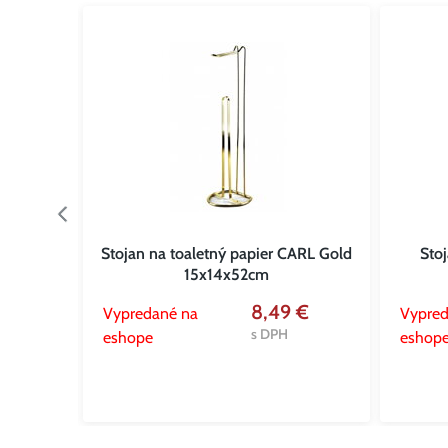
 DAMIEN
Stojan na toaletný papier CARL Gold
Sto
15x14x52cm
 €
8,49 €
Vypredané na
Vypred
s DPH
s DPH
eshope
eshop