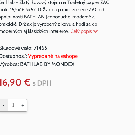
Bathlab - Zlatý, kovový stojan na Toaletný papier ZAC
Gold 16,5x16,5x62. Držiak na papier zo série ZAC od
spoločnosti BATHLAB. Jednoduché, moderné a
praktické. Držiak je vyrobený z kovu a hodí sa do
moderných aj klasických interiérov.
Celý popis
Skladové číslo:
71465
Dostupnosť:
Vypredané na eshope
Výrobca:
BATHLAB BY MONDEX
16,90 €
s DPH
-
+