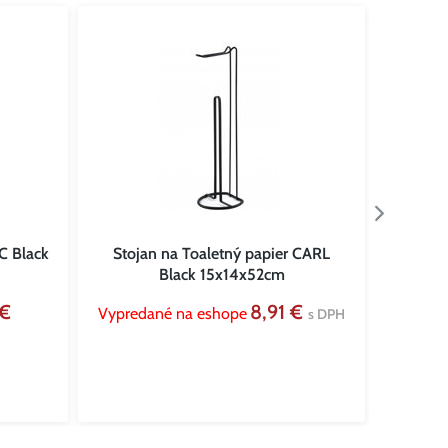
C Black
Stojan na Toaletný papier CARL
sada
Black 15x14x52cm
 €
8,91 €
Vypredané na eshope
Sklado
s DPH