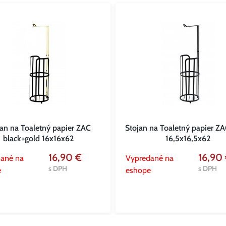
jan na Toaletný papier ZAC
Stojan na Toaletný papier ZA
black+gold 16x16x62
16,5x16,5x62
16,90 €
16,90
ané na
Vypredané na
s DPH
s DPH
e
eshope