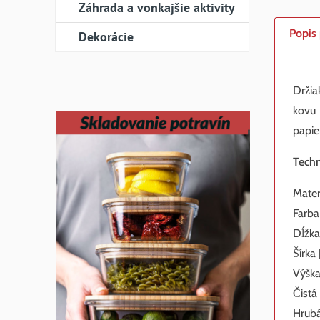
Záhrada a vonkajšie aktivity
Popis
Dekorácie
Držia
kovu 
papie
Techn
Mater
Farba
Dĺžka
Šírka
Výška
Čistá
Hrubá