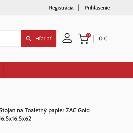
Registrácia
Prihlásenie
0
0 €
Hľadať
Nákupný
košík
Stojan na Toaletný papier ZAC Gold
16,5x16,5x62