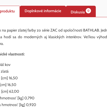
Doplnkové informácie
 produktu
0
Diskusia
k na papier zlatej farby zo série ZAC od spoločnosti BATHLAB. Jed
a hodí sa do moderných aj klasických interiérov. Veľkou výh
ra.
ické vlastnosti:
iál kov
 zlatá
 [cm] 16,50
 [cm] 16,50
 [cm] 62,00
 hmotnosť [kg] 0,790
 hmotnosť [kg] 0,920