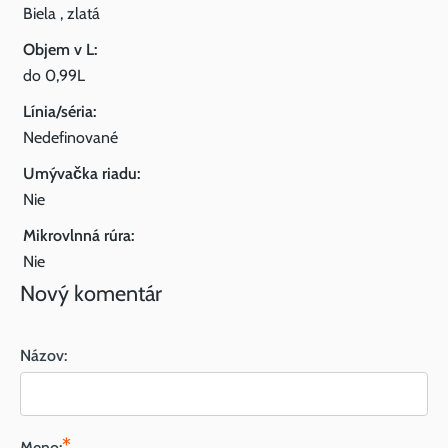
Biela , zlatá
Objem v L:
do 0,99L
Línia/séria:
Nedefinované
Umývačka riadu:
Nie
Mikrovlnná rúra:
Nie
Nový komentár
Názov:
*
Meno: