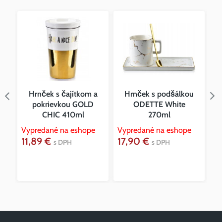
Hrnček s čajítkom a
Hrnček s podšálkou
pokrievkou GOLD
ODETTE White
CHIC 410ml
270ml
Sk
9
Vypredané na eshope
Vypredané na eshope
11,89 €
17,90 €
s DPH
s DPH