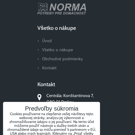
Všetko o nákupe
Úvod
Všetko o nákupe
Obchodné podmienky
Kontakt
Kontakt
Centrála: Konštantinova 7,
080 01 Prešov
Predvoľby súkromia
+421 51/77 311 96
Cookies používame na zlepšenie vašej návštevy tejto
webovej stránky, analýzu jej výkonnosti a
zhromažďovanie údajov o jej používaní. Na tento účel
môžeme použiť nástroje a služby tretích strán a
zhromaždené údaje sa môžu preniesť k partnerom v EÚ,
USA alebo iných krajinách. Kliknutím na „Prijať všetky