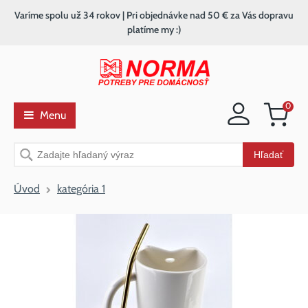
Varíme spolu už 34 rokov | Pri objednávke nad 50 € za Vás dopravu
platíme my :)
0
Menu
Nákupný
košík
Vyhľadávanie
Hľadať
Úvod
kategória 1