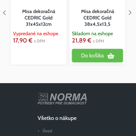
Misa dekoračná
Misa dekoračná
CEDRIC Gold
CEDRIC Gold
31x45x12cm
38x4,5x13,5
Vypredané na eshope
Skladom na eshope
Sk
17,90 €
21,89 €
5
s DPH
s DPH
Do košíka
Všetko o nákupe
Úvod