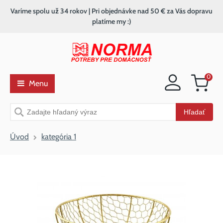
Varíme spolu už 34 rokov | Pri objednávke nad 50 € za Vás dopravu
platíme my :)
0
Menu
Nákupný
košík
Vyhľadávanie
Hľadať
Úvod
kategória 1