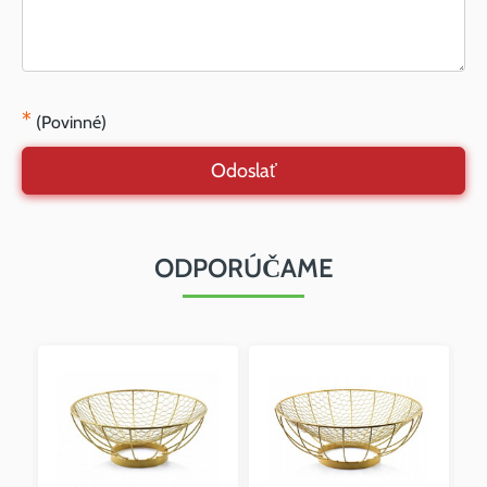
*
(Povinné)
Odoslať
ODPORÚČAME