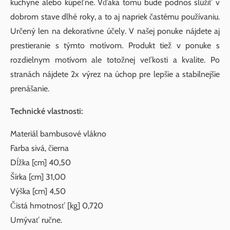
kuchyne alebo kúpeľne. Vďaka tomu bude podnos slúžiť v
dobrom stave dlhé roky, a to aj napriek častému používaniu.
Určený len na dekoratívne účely. V našej ponuke nájdete aj
prestieranie s týmto motívom. Produkt tiež v ponuke s
rozdielnym motívom ale totožnej veľkosti a kvalite. Po
stranách nájdete 2x výrez na úchop pre lepšie a stabilnejšie
prenášanie.
Technické vlastnosti:
Materiál bambusové vlákno
Farba sivá, čierna
Dĺžka [cm] 40,50
Šírka [cm] 31,00
Výška [cm] 4,50
Čistá hmotnosť [kg] 0,720
Umývať ručne.