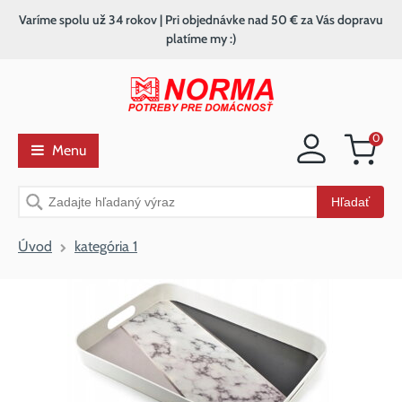
Varíme spolu už 34 rokov | Pri objednávke nad 50 € za Vás dopravu
platíme my :)
0
Menu
Nákupný
košík
Vyhľadávanie
Hľadať
Úvod
kategória 1