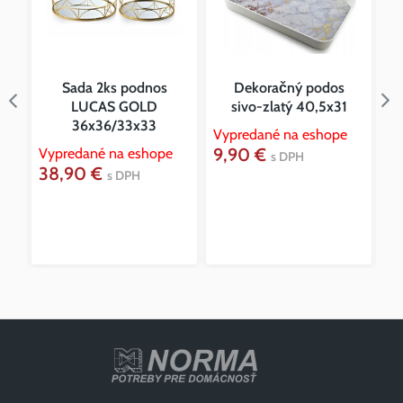
-
Sada 2ks podnos
Dekoračný podos
N
LUCAS GOLD
sivo-zlatý 40,5x31
36x36/33x33
Vypredané na eshope
9,90 €
Vypredané na eshope
Vy
s DPH
38,90 €
9
s DPH