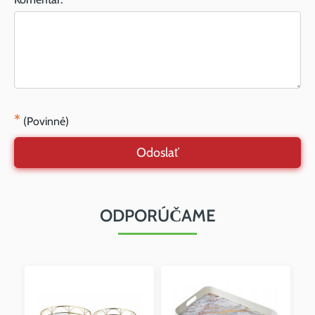
*
(Povinné)
Odoslať
ODPORÚČAME