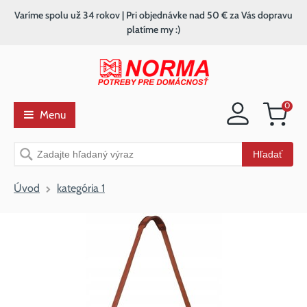
Varíme spolu už 34 rokov | Pri objednávke nad 50 € za Vás dopravu
platíme my :)
0
Menu
Nákupný
košík
Vyhľadávanie
Hľadať
Úvod
kategória 1