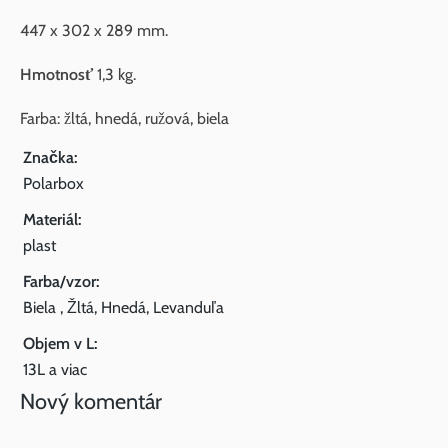
447 x 302 x 289 mm.
Hmotnosť
1,3 kg.
Farba: žltá, hnedá, ružová, biela
Značka:
Polarbox
Materiál:
plast
Farba/vzor:
Biela , Žltá, Hnedá, Levanduľa
Objem v L:
13L a viac
Nový komentár