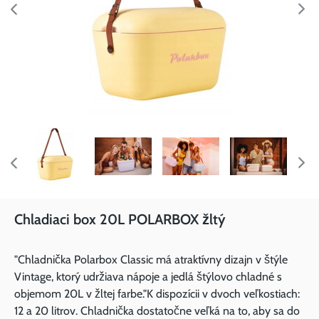
Chladiaci box 20L POLARBOX žltý
"Chladnička Polarbox Classic má atraktívny dizajn v štýle
Vintage, ktorý udržiava nápoje a jedlá štýlovo chladné s
objemom 20L v žltej farbe."K dispozícii v dvoch veľkostiach:
12 a 20 litrov. Chladnička dostatočne veľká na to, aby sa do