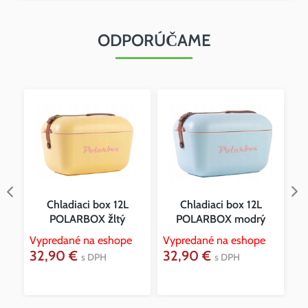
ODPORÚČAME
Chladiaci box 12L
Chladiaci box 12L
POLARBOX žltý
POLARBOX modrý
Vypredané na eshope
Vypredané na eshope
32,90 €
32,90 €
Vy
s DPH
s DPH
3