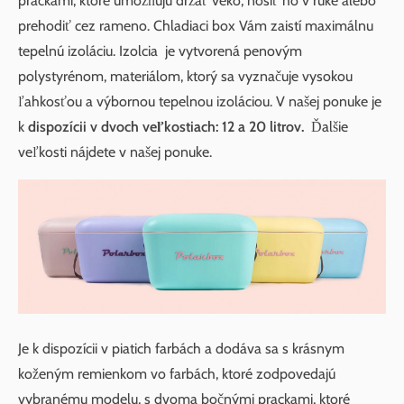
prackami, ktoré umožňujú držať veko, nosiť ho v ruke alebo
prehodiť cez rameno. Chladiaci box Vám zaistí maximálnu
tepelnú izoláciu. Izolcia je vytvorená penovým
polystyrénom, materiálom, ktorý sa vyznačuje vysokou
ľahkosťou a výbornou tepelnou izoláciou. V našej ponuke je
k
dispozícii v dvoch veľkostiach: 12 a 20 litrov.
Ďalšie
veľkosti nájdete v našej ponuke.
Je k dispozícii v piatich farbách a dodáva sa s krásnym
koženým remienkom vo farbách, ktoré zodpovedajú
vybranému modelu, s dvoma bočnými prackami, ktoré