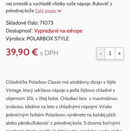
nej zmestili a vychladili všetky vaše nápoje. Rukoväť z
prírodnej kože
Celý popis
Skladové číslo:
71073
Dostupnosť:
Vypredané na eshope
Výrobca:
POLARBOX STYLE
39,90 €
s DPH
-
+
Chladnička Polarbox Classic má atraktívny dizajn v štýle
Vintage, ktorý udržiava nápoje a jedlá štýlovo chladné s
objemom 20L v žltej farbe. Chladiaci box s maximálnou
izoláciou. Ideálne na leto s chladnými nápojmi. Vďaka
jedinečným farbám Polarboxu vyniknete na každej pláži
alebo pikniku.Rukoväť z prírodnej kože. S dvoma bočnými