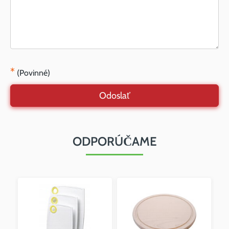
*
(Povinné)
Odoslať
ODPORÚČAME