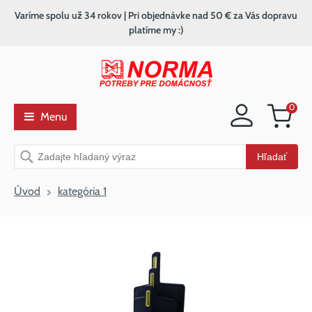
Varíme spolu už 34 rokov | Pri objednávke nad 50 € za Vás dopravu
platíme my :)
0
Menu
Nákupný
košík
Vyhľadávanie
Hľadať
Úvod
kategória 1