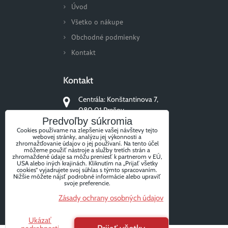
Úvod
Všetko o nákupe
Obchodné podmienky
Kontakt
Kontakt
Centrála: Konštantinova 7,
080 01 Prešov
Predvoľby súkromia
+421 51/77 311 96
Cookies používame na zlepšenie vašej návštevy tejto
webovej stránky, analýzu jej výkonnosti a
zhromažďovanie údajov o jej používaní. Na tento účel
môžeme použiť nástroje a služby tretích strán a
zhromaždené údaje sa môžu preniesť k partnerom v EÚ,
USA alebo iných krajinách. Kliknutím na „Prijať všetky
Sledujte nás
cookies“ vyjadrujete svoj súhlas s týmto spracovaním.
Nižšie môžete nájsť podrobné informácie alebo upraviť
svoje preferencie.
Zásady ochrany osobných údajov
Facebook
Instagram
Ukázať