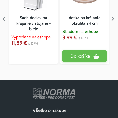
h
Sada dosiek na
doska na krájanie
krájanie v stojane -
okrúhla 24 cm
biele
Skladom na eshope
Sk
3,99 €
3
Vypredané na eshope
s DPH
11,89 €
s DPH
Do košíka
Všetko o nákupe