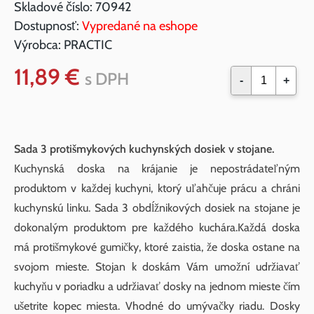
Skladové číslo:
70942
Dostupnosť:
Vypredané na eshope
Výrobca:
PRACTIC
11,89 €
s DPH
-
+
Sada 3 protišmykových kuchynských dosiek v stojane.
Kuchynská doska na krájanie je nepostrádateľným
produktom v každej kuchyni, ktorý uľahčuje prácu a chráni
kuchynskú linku. Sada 3 obdĺžnikových dosiek na stojane je
dokonalým produktom pre každého kuchára.Každá doska
má protišmykové gumičky, ktoré zaistia, že doska ostane na
svojom mieste. Stojan k doskám Vám umožní udržiavať
kuchyňu v poriadku a udržiavať dosky na jednom mieste čím
ušetrite kopec miesta. Vhodné do umývačky riadu. Dosky