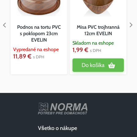
Podnos na tortu PVC
Misa PVC trojhranná
s poklopom 23cm
12cm EVELIN
EVELIN
Skladom na eshope
1,99 €
Vypredané na eshope
Vy
s DPH
11,89 €
1
s DPH
Do košíka
Všetko o nákupe