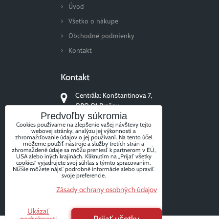
Úvod
Všetko o nákupe
Obchodné podmienky
Kontakt
Kontakt
Centrála: Konštantinova 7,
080 01 Prešov
Predvoľby súkromia
+421 51/77 311 96
Cookies používame na zlepšenie vašej návštevy tejto
webovej stránky, analýzu jej výkonnosti a
zhromažďovanie údajov o jej používaní. Na tento účel
môžeme použiť nástroje a služby tretích strán a
zhromaždené údaje sa môžu preniesť k partnerom v EÚ,
USA alebo iných krajinách. Kliknutím na „Prijať všetky
Sledujte nás
cookies“ vyjadrujete svoj súhlas s týmto spracovaním.
Nižšie môžete nájsť podrobné informácie alebo upraviť
svoje preferencie.
Zásady ochrany osobných údajov
Facebook
Instagram
Ukázať