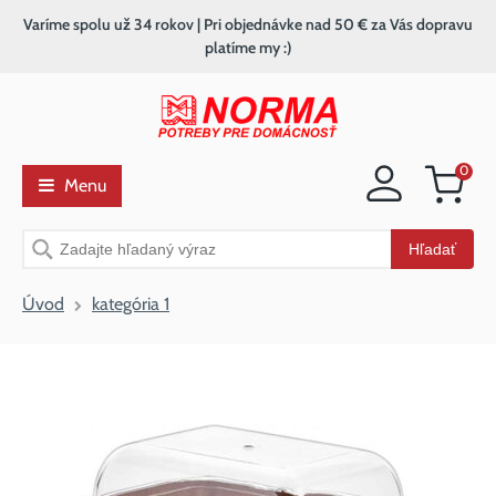
Varíme spolu už 34 rokov | Pri objednávke nad 50 € za Vás dopravu
platíme my :)
0
Menu
Nákupný
košík
Vyhľadávanie
Hľadať
Úvod
kategória 1