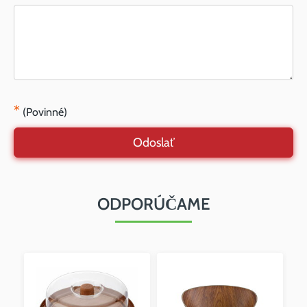
*
(Povinné)
Odoslať
ODPORÚČAME