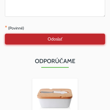
*
(Povinné)
Odoslať
ODPORÚČAME