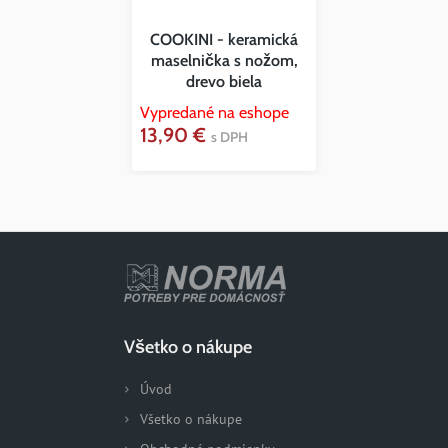
COOKINI - keramická
maselnička s nožom,
drevo biela
Vypredané na eshope
13,90 €
s DPH
Všetko o nákupe
Úvod
Všetko o nákupe