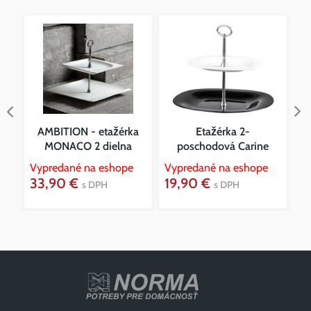
a
AMBITION - etažérka
Etažérka 2-
MONACO 2 dielna
poschodová Carine
Vypredané na eshope
Vypredané na eshope
Vy
33,90 €
19,90 €
1
s DPH
s DPH