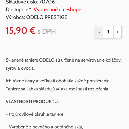
Skladové číslo:
70706
Dostupnosť:
Vypredané na eshope
Výrobca:
ODELO PRESTIGE
15,90 €
s DPH
-
+
Sklenené taniere ODELO sú určené na servírovanie koláčov,
syrov a ovocia.
Ich rôzne tvary a veľkosti obohatia každé prestieranie.
Taniere sa ľahko skladujú vďaka možnosti rozloženia.
VLASTNOSTI PRODUKTU:
- trojúrovňové okrúhle taniere,
- Vyrobené z pevného a odolného skla,