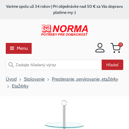
Varíme spolu už 34 rokov | Pri objednávke nad 50 € za Vás dopravu
platíme my :)
0
Menu
Nákupný
košík
Vyhľadávanie
Hľadať
Úvod
Stolovanie
Prestieranie, servírovanie, etažérky
Etažérky