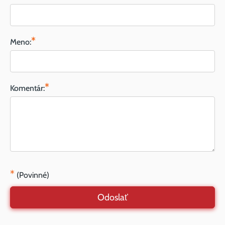
*
Meno:
*
Komentár:
*
(Povinné)
Odoslať