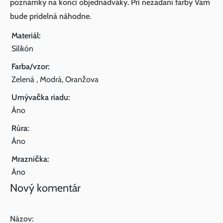
poznámky na konci objednádváky. Pri nezadaní farby Vám
bude pridelná náhodne.
Materiál:
Silikón
Farba/vzor:
Zelená , Modrá, Oranžova
Umývačka riadu:
Áno
Rúra:
Áno
Mraznička:
Áno
Nový komentár
Názov: