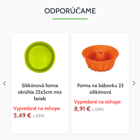
ODPORÚČAME
z
Silikónová forma
Forma na bábovku 23
okrúhla 25x5cm mix
silikónová
farieb
Vypredané na eshope
Vy
8,91 €
4
Vypredané na eshope
s DPH
5,49 €
s DPH