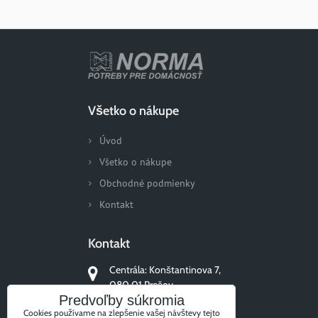
Všetko o nákupe
Úvod
Všetko o nákupe
Obchodné podmienky
Kontakt
Kontakt
Centrála: Konštantinova 7,
080 01 Prešov
Predvoľby súkromia
+421 51/77 311 96
Cookies používame na zlepšenie vašej návštevy tejto