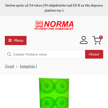
Varíme spolu už 34 rokov | Pri objednávke nad 50 € za Vás dopravu
platíme my :)
0
Menu
Nákupný
košík
Vyhľadávanie
Hľadať
Úvod
kategória 1