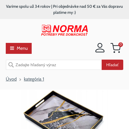
Varíme spolu už 34 rokov | Pri objednávke nad 50 € za Vás dopravu
platíme my :)
0
Menu
Nákupný
košík
Vyhľadávanie
Hľadať
Úvod
kategória 1