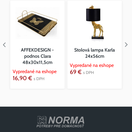
AFFEKDESIGN -
Stolová lampa Karla
podnos Clara
24x56cm
48x30x11,5cm
Vypredané na eshope
Vy
69 €
1
Vypredané na eshope
s DPH
16,90 €
s DPH