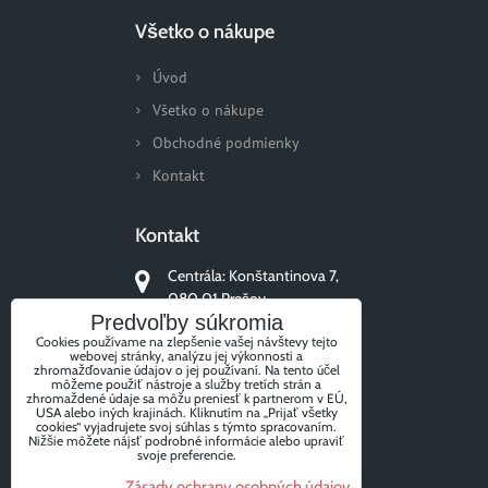
Všetko o nákupe
Úvod
Všetko o nákupe
Obchodné podmienky
Kontakt
Kontakt
Centrála: Konštantinova 7,
080 01 Prešov
Predvoľby súkromia
+421 51/77 311 96
Cookies používame na zlepšenie vašej návštevy tejto
webovej stránky, analýzu jej výkonnosti a
zhromažďovanie údajov o jej používaní. Na tento účel
môžeme použiť nástroje a služby tretích strán a
zhromaždené údaje sa môžu preniesť k partnerom v EÚ,
USA alebo iných krajinách. Kliknutím na „Prijať všetky
Sledujte nás
cookies“ vyjadrujete svoj súhlas s týmto spracovaním.
Nižšie môžete nájsť podrobné informácie alebo upraviť
svoje preferencie.
Zásady ochrany osobných údajov