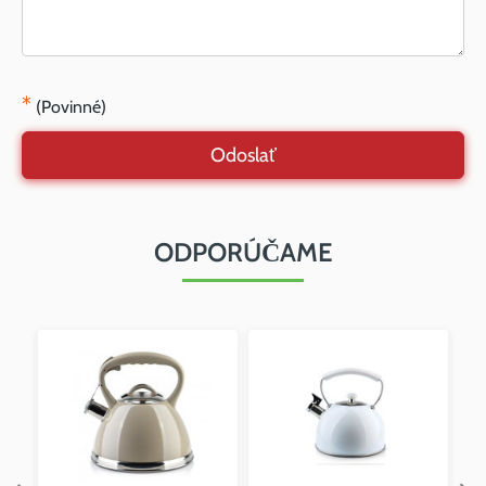
*
(Povinné)
Odoslať
ODPORÚČAME