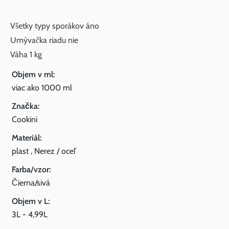
Všetky typy sporákov áno
Umývačka riadu nie
Váha 1 kg
Objem v ml:
viac ako 1000 ml
Značka:
Cookini
Materiál:
plast , Nerez / oceľ
Farba/vzor:
Čierna/sivá
Objem v L:
3L - 4,99L