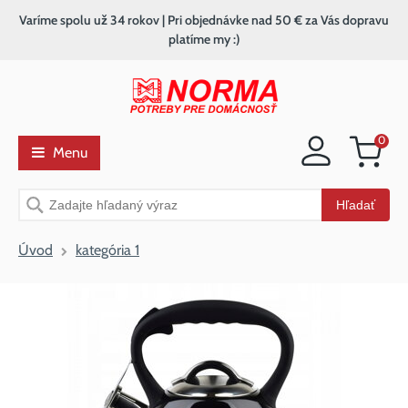
Varíme spolu už 34 rokov | Pri objednávke nad 50 € za Vás dopravu
platíme my :)
0
Menu
Nákupný
košík
Vyhľadávanie
Hľadať
Úvod
kategória 1