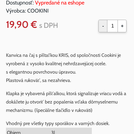
Dostupnosť:
Vypredané na eshope
Výrobca:
COOKINI
19,90 €
s DPH
-
+
Kanvica na čaj s píštaľkou KRIS, od spoločnosti Cookini je
vyrobená z vysoko kvalitnej nehrdzavejúcej ocele.
s elegantnou povrchovou úpravou.
Plastová rukoväť, sa nezahrieva.
Klapka je vybavená píšťalkou, ktorá signalizuje vriacu vodá a
dokážete ju otvoriť bez popalenia vďaka dômyselnemu
mechanizmu. (špeciálne tlačidlo v rukoväti)
Vhodný pre všetky typy sporákov a varných dosiek.
Objem
3l