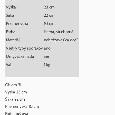
Výška
23 cm
Šírka
22 cm
Priemer veka
10 cm
Farba
čierna, strieborná
Materiál
nehrdzavejúca oceľ
Všetky typy sporákov
áno
Umývačka riadu
nie
Váha
1 kg
Objem 3l
Výška 23 cm
Šírka 22 cm
Priemer veka 10 cm
Farba bežová