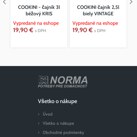
COOKINI - čajník 3l
COOKINI čajník 2,5l
béžový KRIS
biely VINTAGE
Vypredané na eshope
Vypredané na eshope
Vy
19,90 €
19,90 €
2
s DPH
s DPH
Všetko o nákupe
Úvod
Všetko o nákupe
Obchodné podmienky