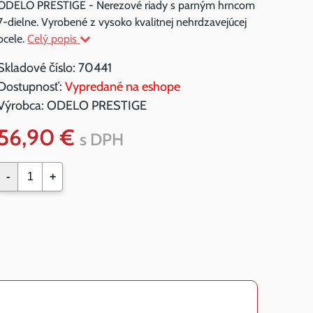
ODELO PRESTIGE - Nerezové riady s parným hrncom
7-dielne. Vyrobené z vysoko kvalitnej nehrdzavejúcej
ocele.
Celý popis
Skladové číslo:
70441
Dostupnosť:
Vypredané na eshope
Výrobca:
ODELO PRESTIGE
56,90 €
s DPH
-
+