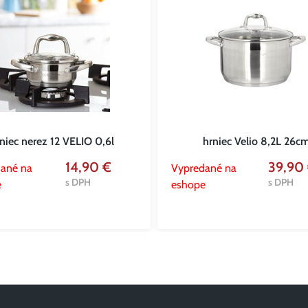
niec nerez 12 VELIO 0,6l
hrniec Velio 8,2L 26c
14,90 €
39,90
ané na
Vypredané na
s DPH
s DPH
e
eshope