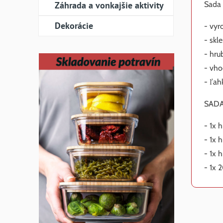
Záhrada a vonkajšie aktivity
Sada 
Dekorácie
- vyr
- skl
- hru
- vho
- ľah
SADA
- 1x 
- 1x 
- 1x 
- 1x 