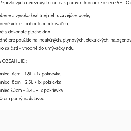
7-prvkových nerezových riadov s parným hrncom zo série VELI
obené z vysoko kvalitnej nehrdzavejúcej ocele,
enené veko s pohodlnou rukoväťou,
bé a dokonale ploché dno,
dné pre použitie na indukčných, plynových, elektrických, halogén
ko sa čistí - vhodné do umývačky ridu.
 OBSAHUJE :
hrniec 16cm - 1,8L + 1x pokrievka
hrniec 18cm - 2,5L + 1x pokrievka
hrniec 20cm - 3,4L + 1x pokrievka
20 cm parný nadstavec