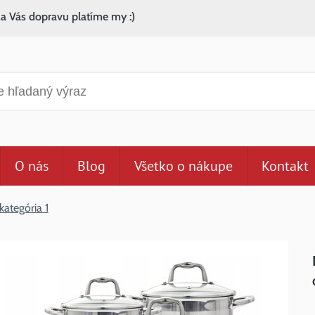
za Vás dopravu platíme my :)
anie
O nás
Blog
Všetko o nákupe
Kontakt
kategória 1