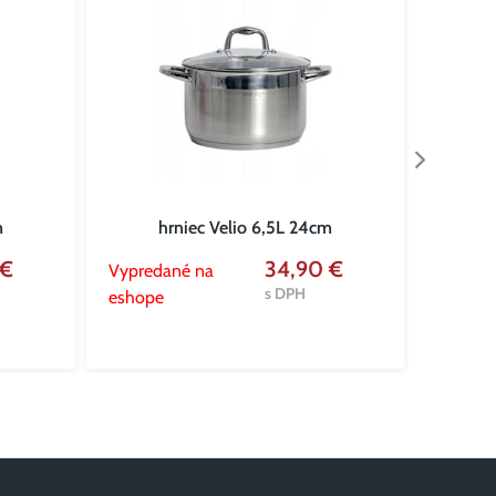
m
hrniec Velio 6,5L 24cm
ODELO -
 €
34,90 €
Vypredané na
Vypred
s DPH
eshope
eshope