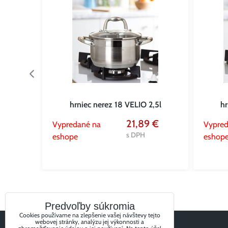
OMPACT
hrniec nerez 18 VELIO 2,5l
hr
 €
21,89 €
Vypredané na
Vypred
s DPH
s DPH
eshope
eshop
Predvoľby súkromia
Cookies používame na zlepšenie vašej návštevy tejto
webovej stránky, analýzu jej výkonnosti a