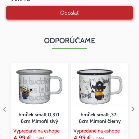
Odoslať
ODPORÚČAME
l
hrnček smalt 0,37L
hrnček smalt ,37L
8cm Mimoňi sivý
8cm Mimoni čierny
Vypredané na eshope
Vypredané na eshope
4,99 €
4,99 €
Vy
s DPH
s DPH