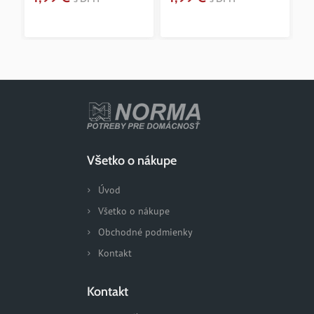
4
Všetko o nákupe
Úvod
Všetko o nákupe
Obchodné podmienky
Kontakt
Kontakt