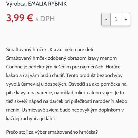
Výrobca:
EMALIA RYBNIK
3,99 €
s DPH
-
+
Smaltovaný hrnček „Krava: nielen pre deti
Smaltovaný hrnček zdobený obrazom kravy menom
Corinne je perfektným riešením pre najmenších. Horúce
kakao a čaj vám budú chutiť. Tento produkt bezpochyby
vyvolá úsmev aj u dospelých. Osvedčí sa ako pomôcka na
pitie kávy a na varenie, napríklad mlieka alebo vajec. Je to
tiež skvelý nápad na darček pri príležitosti narodenín alebo
menín. Usmievavé zviera bude neobvyklým doplnkom v
každej kuchyni a jedálni.
Prečo stojí za výber smaltovaného hrnčeka?