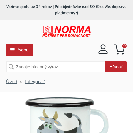
Varíme spolu už 34 rokov | Pri objednávke nad 50 € za Vás dopravu
platíme my :)
0
Menu
Nákupný
košík
Vyhľadávanie
Hľadať
Úvod
kategória 1