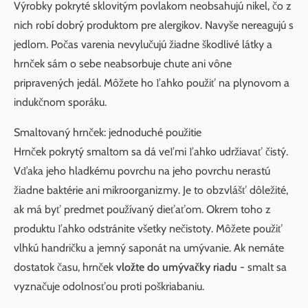
Výrobky pokryté sklovitým povlakom neobsahujú nikel, čo z
nich robí dobrý produktom pre alergikov. Navyše nereagujú s
jedlom. Počas varenia nevylučujú žiadne škodlivé látky a
hrnček sám o sebe neabsorbuje chute ani vône
pripravených jedál. Môžete ho ľahko použiť na plynovom a
indukčnom sporáku.
Smaltovaný hrnček: jednoduché použitie
Hrnček pokrytý smaltom sa dá veľmi ľahko udržiavať čistý.
Vďaka jeho hladkému povrchu na jeho povrchu nerastú
žiadne baktérie ani mikroorganizmy. Je to obzvlášť dôležité,
ak má byť predmet používaný dieťaťom. Okrem toho z
produktu ľahko odstránite všetky nečistoty. Môžete použiť
vlhkú handričku a jemný saponát na umývanie. Ak nemáte
dostatok času, hrnček
vložte do umývačky riadu
- smalt sa
vyznačuje odolnosťou proti poškriabaniu.