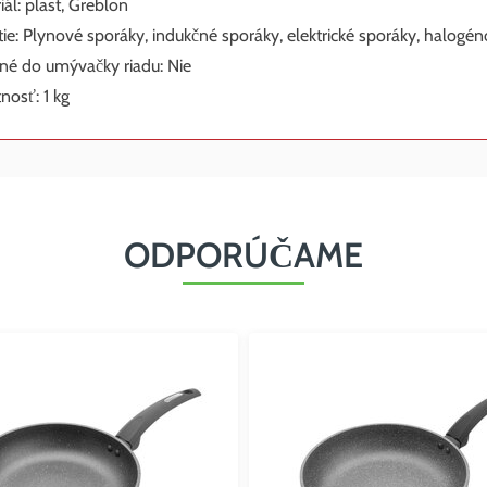
iál: plast, Greblon
tie: Plynové sporáky, indukčné sporáky, elektrické sporáky, halogé
é do umývačky riadu: Nie
osť: 1 kg
ODPORÚČAME