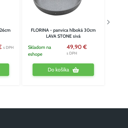
 26cm
FLORINA - panvica hlboká 30cm
pan
LAVA STONE sivá
Vypred
 €
49,90 €
Skladom na
s DPH
eshope
s DPH
eshope
Do košíka