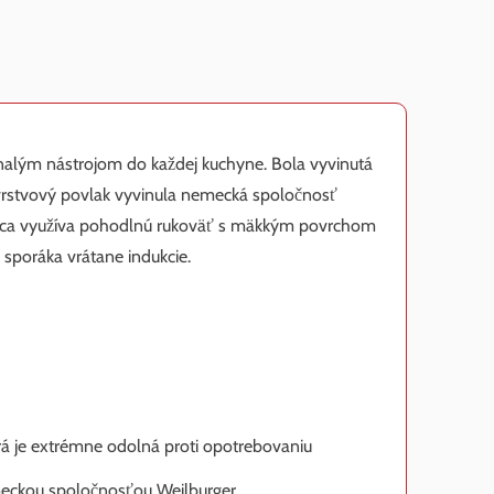
lým nástrojom do každej kuchyne. Bola vyvinutá
rstvový povlak vyvinula nemecká spoločnosť
nvica využíva pohodlnú rukoväť s mäkkým povrchom
sporáka vrátane indukcie.
rá je extrémne odolná proti opotrebovaniu
meckou spoločnosťou Weilburger