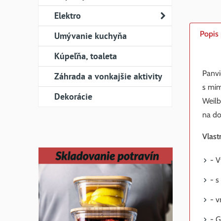
Elektro
Popis
Umývanie kuchyňa
Kúpeľňa, toaleta
Panvi
Záhrada a vonkajšie aktivity
s mim
Dekorácie
Weilb
na do
Vlast
- V
- 
- v
- G