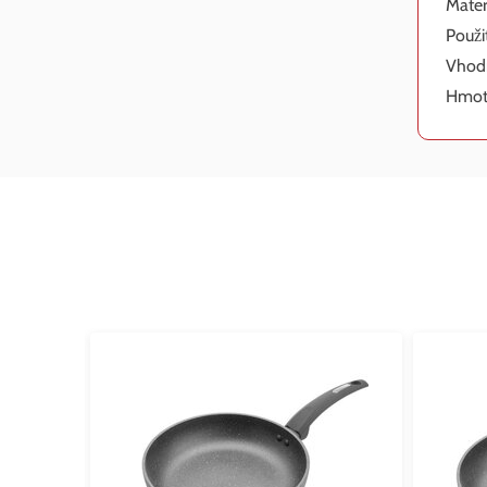
Mater
Použi
Vhodn
Hmotn