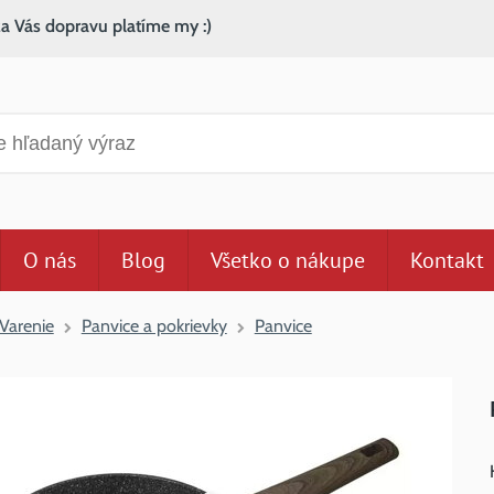
za Vás dopravu platíme my :)
anie
O nás
Blog
Všetko o nákupe
Kontakt
Varenie
Panvice a pokrievky
Panvice