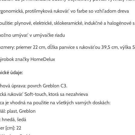
rgonomická, protišmyková rukoväť vo farbe so vzhľadom dreva
oužitie: plynové, elektrické, sklokeramické, indukčné a halogénové 
možno umývať v umývačke riadu
ozmery: priemer 22 cm, dĺžka panvice s rukoväťou 39,5 cm, výška 
Výrobok značky HomeDelux
ické údaje:
hová úprava: povrch Greblon C3.
ická rukoväť Soft-touch, ktorá sa nezahrieva
ca je vhodná na použitie na všetkých varných doskách:
iál: plast, Greblon
: hnedá, šedá
er [cm]: 22