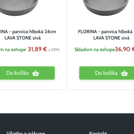
INA - panvica hlboká 24cm
FLORINA - panvica hlboká
LAVA STONE sivá
LAVA STONE sivá
31,89 €
36,90
om na eshope
Skladom na eshope
s DPH
Do košíka
Do košíka
Všetko o nákupe
Kontakt