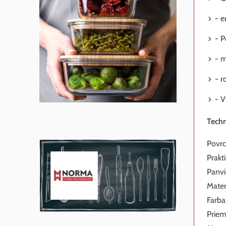
- e
- P
- 
- r
- 
Techn
Povrc
Prakt
Panvi
Mater
Farba
Priem