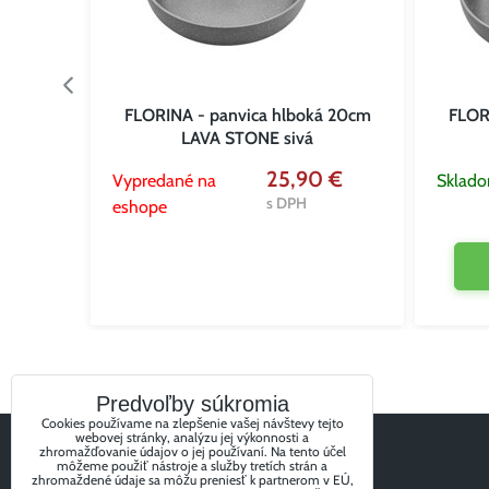
8cm
FLORINA - panvica hlboká 20cm
FLOR
LAVA STONE sivá
 €
25,90 €
Vypredané na
Sklad
s DPH
eshope
Predvoľby súkromia
Cookies používame na zlepšenie vašej návštevy tejto
webovej stránky, analýzu jej výkonnosti a
zhromažďovanie údajov o jej používaní. Na tento účel
môžeme použiť nástroje a služby tretích strán a
zhromaždené údaje sa môžu preniesť k partnerom v EÚ,