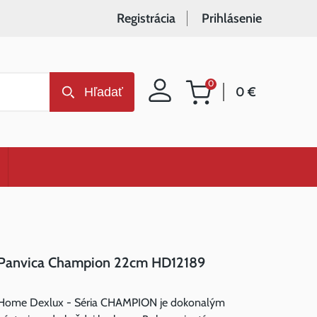
Registrácia
Prihlásenie
0
0 €
Hľadať
Nákupný
košík
Panvica Champion 22cm HD12189
Home Dexlux - Séria CHAMPION je dokonalým