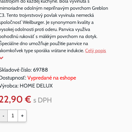
nástrojom do každej kuchyne. Bola vyvinutá s
mimoriadne odolným nepriľnavým povrchom Greblon
C3. Tento trojvrstvový povlak vyvinula nemecká
spoločnosť Weilburger. Je synonymom kvality a
vysokej odolnosti proti oderu. Panvica využíva
pohodlnú rukoväť s mäkkým povrchom na dotyk.
Špeciálne dno umožňuje použitie panvice na
akomkoľvek type sporáka vrátane indukcie.
Celý popis
Skladové číslo:
69788
Dostupnosť:
Vypredané na eshope
Výrobca:
HOME DELUX
22,90 €
s DPH
-
+