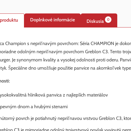
Doplnkové informácie
 produktu
0
Diskusia
ca Champion s nepriľnavým povrchom: Séria CHAMPION je dokona
oriadne odolným nepriľnavým povrchom Greblon C3. Tento trojv
urger. Je synonymom kvality a vysokej odolnosti proti oderu. Pa
tyk. Špeciálne dno umožňuje použitie panvice na akomkoľvek type 
nosti:
ysokokvalitná hliníková panvica z najlepších materiálov
s pevným dnom a hrubými stenami
nútorný povrch je potiahnutý nepriľnavou vrstvou Greblon C3, kto
reblon C3 je mimoriadne odolný trojvrstvový povlak vyvinutý ne