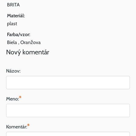
BRITA
Materiál:
plast
Farba/vzor:
Biela , Oranžova
Nový komentár
Názov:
*
Meno:
*
Komentár: