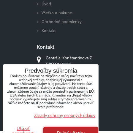
Úvod
Všetko o nákupe
Obchodné podmienky
Kontakt
Kontakt
Centrála: Konštantinova 7,
080 01 Prešov
Predvoľby súkromia
+421 51/77 311 96
Cookies používame na zlepšenie vašej návštevy tejto
webovej stránky, analýzu jej výkonnosti a
zhromažďovanie údajov o jej používaní. Na tento účel
môžeme použiť nástroje a služby tretích strán a
zhromaždené údaje sa môžu preniesť k partnerom v EÚ,
USA alebo iných krajinách. Kliknutím na „Prijať všetky
Sledujte nás
cookies“ vyjadrujete svoj súhlas s týmto spracovaním.
Nižšie môžete nájsť podrobné informácie alebo upraviť
svoje preferencie.
Zásady ochrany osobných údajov
Facebook
Instagram
Ukázať