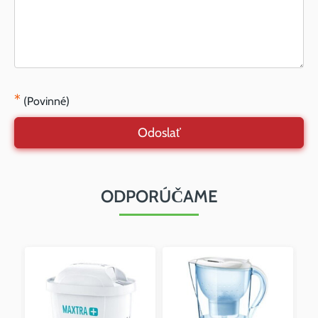
*
(Povinné)
Odoslať
ODPORÚČAME