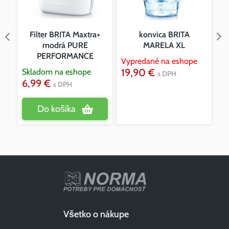
Filter BRITA Maxtra+
konvica BRITA
modrá PURE
MARELA XL
PERFORMANCE
Vypredané na eshope
Vy
19,90 €
1
Skladom na eshope
s DPH
6,99 €
s DPH
Do košíka
Všetko o nákupe