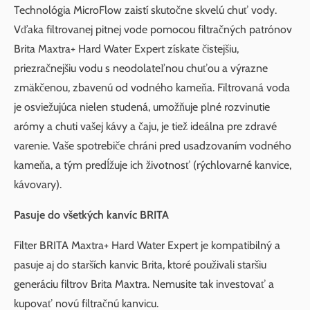
Technológia MicroFlow zaistí skutočne skvelú chuť vody.
Vďaka filtrovanej pitnej vode pomocou filtračných patrónov
Brita Maxtra+ Hard Water Expert získate čistejšiu,
priezračnejšiu vodu s neodolateľnou chuťou a výrazne
zmäkčenou, zbavenú od vodného kameňa. Filtrovaná voda
je osviežujúca nielen studená, umožňuje plné rozvinutie
arómy a chuti vašej kávy a čaju, je tiež ideálna pre zdravé
varenie. Vaše spotrebiče chráni pred usadzovaním vodného
kameňa, a tým predĺžuje ich životnosť (rýchlovarné kanvice,
kávovary).
Pasuje do všetkých kanvíc BRITA
Filter BRITA Maxtra+ Hard Water Expert je kompatibilný a
pasuje aj do starších kanvic Brita, ktoré použivali staršiu
generáciu filtrov Brita Maxtra. Nemusite tak investovať a
kupovať novú filtračnú kanvicu.