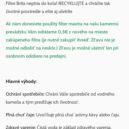
Filtre Brita neptria do koša! RECYKLUJTE a chráňte tak
životné prostredie a ešte aj ušetríte
Ak nám donesiete použítý filter maxtra na našu kamennú
prevádzku Vám odrátame 0,5€ z nového na mieste
zakúpeneho filtra (je nutné zakupiť ihneď. Zľavu nie je
možné odložiť na neskôr.) Zľavu je možné ulatniť len pri
osobnom odobere na predajni.
Hlavné výhody:
Ochrání spotřebiče:
Chráni Váše spotrebiče od vodného
kameňa a tým predlžuje ich životnosť.
Plná chuť čaje:
Uvoľňuje plnú chuť arómy kávy alebo čaju.
Zdravé varenie:
Čistá voda je základ zdravého varenia.