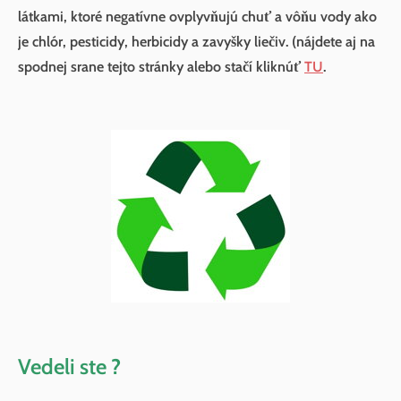
látkami, ktoré negatívne ovplyvňujú chuť a vôňu vody ako
je chlór, pesticidy, herbicidy a zavyšky liečiv. (nájdete aj na
spodnej srane tejto stránky alebo stačí kliknúť
TU
.
Vedeli ste ?