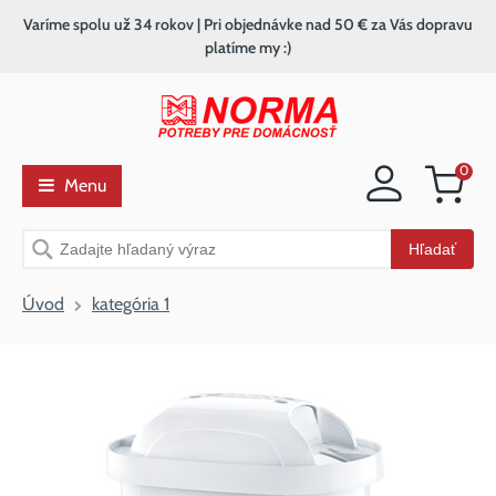
Varíme spolu už 34 rokov | Pri objednávke nad 50 € za Vás dopravu
platíme my :)
0
Menu
Nákupný
košík
Vyhľadávanie
Hľadať
Úvod
kategória 1