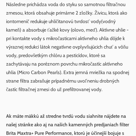
Následne prichádza voda do styku so samotnou filtračnou
zmesou, ktorá obsahuje primárne 2 zložky. Živicu, ktorá ako
iontomenič redukuje uhličitanovú tvrdosť vody(vodný
kameň) a absorbuje ťažké kovy (olovo, meď). Aktívne uhlie -
pri kontakte vody s mikročasticami aktívneho uhlia dôjde k
výraznej redukci látok negatívne ovplyvňujúcich chuť a vôňu
vody, predovšetkým chlóru a pesticídov, ktoré sa
zachytávaju na poréznom povrchu mikročastíc aktívneho
uhlia (Micro Carbon Pearls). Extra jemná mriežka na spodnej
strane filtra zabraňuje prípadnému uvoľneniu drobných
častíc filtračnej zmesi do už prefiltrovanej vody.
Ak máte mäkkú až stredne tvrdú vodu siahnite nájdete na
našej stránke ako aj na našich kamenných predjaniach filter
Brita Maxtra+ Pure Performance, ktorú je účinejší bojuje s