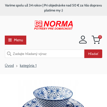
Varíme spolu už 34 rokov | Pri objednávke nad 50 € za Vás dopravu
platíme my :)
0
Menu
Nákupný
košík
Vyhľadávanie
Hľadať
Úvod
kategória 1