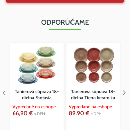
ODPORÚČAME
8-
Tanierová súprava 18-
Tanierová súprava 18-
dielna Fantasia
dielna Tierra keramika
Vypredané na eshope
Vypredané na eshope
66,90 €
89,90 €
Vy
s DPH
s DPH
1