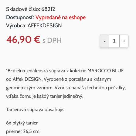
Skladové číslo:
68212
Dostupnosť:
Vypredané na eshope
Výrobca:
AFFEKDESIGN
46,90 €
s DPH
-
+
18-dielna jedálenská súprava z kolekcie MAROCCO BLUE
od Affek DESIGN. Vyrobené z porcelánu s krásnym
geometrickým vzorom. Vzor sa nanáša technikou pečiatky,
vďaka čomu je každý tanier jedinečný.
Tanierová súprava obsahuje:
6x plytký tanier
priemer 26,5 cm