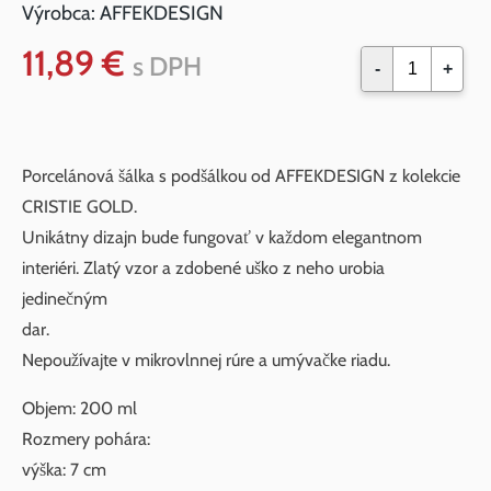
Výrobca:
AFFEKDESIGN
11,89 €
s DPH
-
+
Porcelánová šálka s podšálkou od AFFEKDESIGN z kolekcie
CRISTIE GOLD.
Unikátny dizajn bude fungovať v každom elegantnom
interiéri. Zlatý vzor a zdobené uško z neho urobia
jedinečným
dar.
Nepoužívajte v mikrovlnnej rúre a umývačke riadu.
Objem: 200 ml
Rozmery pohára:
výška: 7 cm