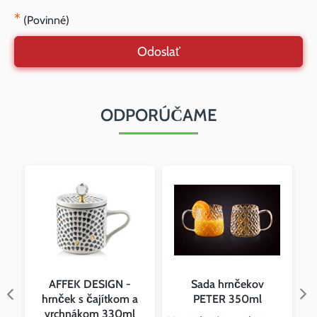
*
(Povinné)
Odoslať
ODPORÚČAME
AFFEK DESIGN -
Sada hrnčekov
hrnček s čajítkom a
PETER 350ml
vrchnákom 330ml