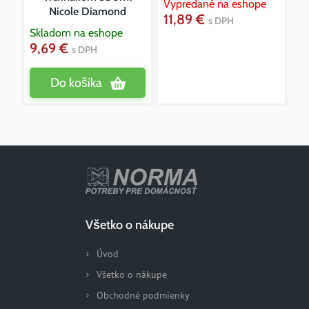
Vypredané na eshope
Sk
Nicole Diamond
11,89 €
6
s DPH
Skladom na eshope
9,69 €
s DPH
Do košíka
Všetko o nákupe
Úvod
Všetko o nákupe
Obchodné podmienky