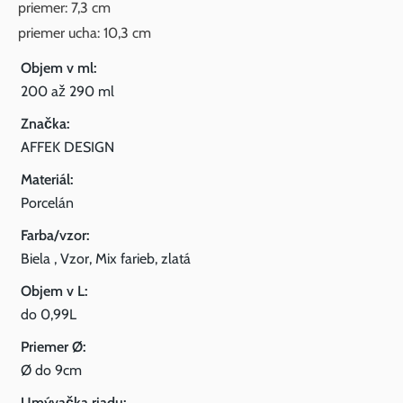
priemer: 7,3 cm
priemer ucha: 10,3 cm
Objem v ml:
200 až 290 ml
Značka:
AFFEK DESIGN
Materiál:
Porcelán
Farba/vzor:
Biela , Vzor, Mix farieb, zlatá
Objem v L:
do 0,99L
Priemer Ø:
Ø do 9cm
Umývačka riadu: