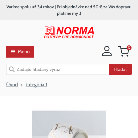
Varíme spolu už 34 rokov | Pri objednávke nad 50 € za Vás dopravu
platíme my :)
0
Menu
Nákupný
košík
Vyhľadávanie
Hľadať
Úvod
kategória 1